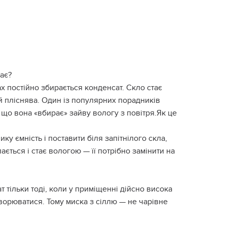
ає?
 постійно збирається конденсат. Скло стає
я й пліснява. Один із популярних порадників
 що вона «вбирає» зайву вологу з повітря.Як це
ку ємність і поставити біля запітнілого скла,
ається і стає вологою — її потрібно замінити на
 тільки тоді, коли у приміщенні дійсно висока
творюватися. Тому миска з сіллю — не чарівне