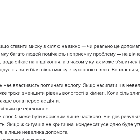
іщо ставити миску з сіллю на вікно — чи реально це допомаг
мку багато людей помічають неприємну проблему — на вікнах
 вода стікає на підвіконня, а з часом у кутах може з’явитис
дує ставити біля вікна миску з кухонною сіллю. Вважається,
ь має властивість поглинати вологу. Якщо насипати її в невели
же трохи зменшити рівень вологості в кімнаті. Коли сіль злип
накше вона перестає діяти.
кільки це ефективно
 спосіб може бути корисним лише частково. Він дає результат
ть. Якщо ж ситуація не критична, конденсат усе одно буде у
я, а лише невелика допомога.