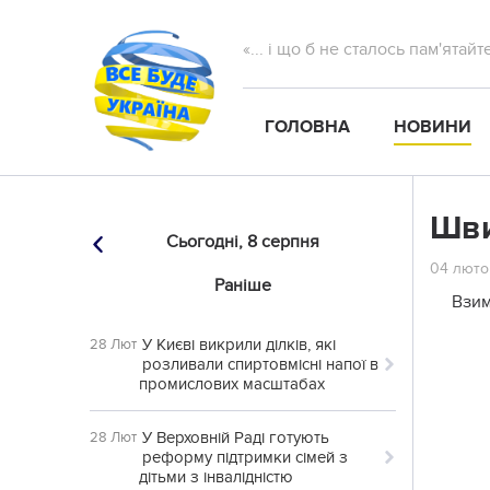
«... і що б не сталось пам'ятай
ГОЛОВНА
НОВИНИ
Шви
Сьогодні,
8 серпня
04 люто
Раніше
Взим
У Києві викрили ділків, які
28 Лют
розливали спиртовмісні напої в
промислових масштабах
У Верховній Раді готують
28 Лют
реформу підтримки сімей з
дітьми з інвалідністю