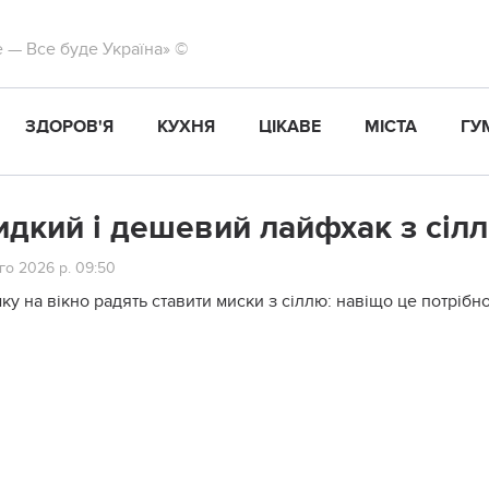
те — Все буде Україна» ©
ЗДОРОВ'Я
КУХНЯ
ЦІКАВЕ
МІСТА
ГУ
дкий і дешевий лайфхак з сілл
го 2026 р. 09:50
ку на вікно радять ставити миски з сіллю: навіщо це потрібно