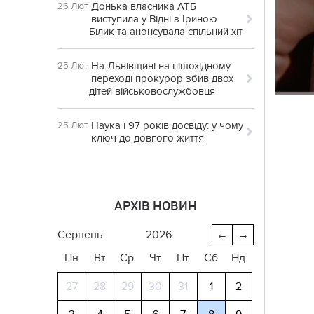
Донька власника АТБ
26 Лют
виступила у Відні з Іриною
Білик та анонсувала спільний хіт
На Львівщині на пішохідному
25 Лют
переході прокурор збив двох
дітей військовослужбовця
Наука і 97 років досвіду: у чому
25 Лют
ключ до довгого життя
АРХІВ НОВИН
серпень
2026
←
→
Пн
Вт
Ср
Чт
Пт
Сб
Нд
27
28
29
30
31
1
2