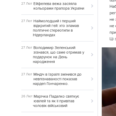
Що
Ейфелева вежа засяяла
27 Лют
Наб
кольорами прапора України
рег
не 
Наймолодший і перший
27 Лют
відкритий гей: хто зламав
не 
політичні стереотипи в
при
Нідерландах
Ці 
Володимир Зеленський
27 Лют
зізнався, що саме отримав у
подарунок на День
народження
Міндіч в Ізраїлі змінився до
27 Лют
невпізнаваності показав
нардеп Гончаренко.
Марічка Падалко святкує
26 Лют
ювілей та як її привітав
чоловік-військовий