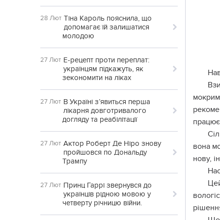
Тіна Кароль пояснила, що
28 Лют
допомагає їй залишатися
молодою
Е-рецепт проти переплат:
27 Лют
українцям підкажуть, як
Нав
зекономити на ліках
Взи
мокрим,
В Україні з’явиться перша
27 Лют
рекомен
лікарня довготривалого
догляду та реабілітації
працює
Сіл
Актор Роберт Де Ніро знову
27 Лют
вона мо
пройшовся по Дональду
нову, і
Трампу
Нас
Цей
Принц Гаррі звернувся до
27 Лют
українців рідною мовою у
вологіс
четверту річницю війни.
рішенн