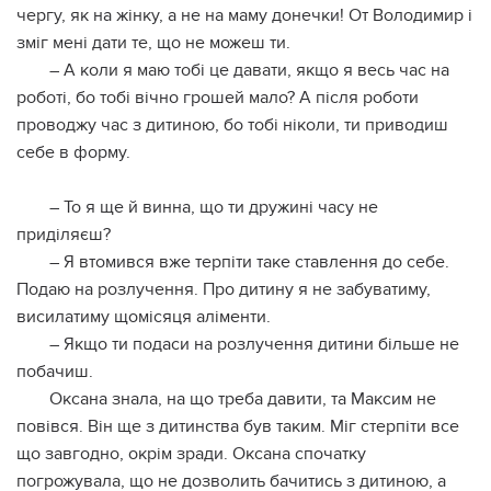
чергу, як на жінку, а не на маму донечки! От Володимир і
зміг мені дати те, що не можеш ти.
– А коли я маю тобі це давати, якщо я весь час на
роботі, бо тобі вічно грошей мало? А після роботи
проводжу час з дитиною, бо тобі ніколи, ти приводиш
себе в форму.
– То я ще й винна, що ти дружині часу не
приділяєш?
– Я втомився вже терпіти таке ставлення до себе.
Подаю на розлучення. Про дитину я не забуватиму,
висилатиму щомісяця аліменти.
– Якщо ти подаси на розлучення дитини більше не
побачиш.
Оксана знала, на що треба давити, та Максим не
повівся. Він ще з дитинства був таким. Міг стерпіти все
що завгодно, окрім зради. Оксана спочатку
погрожувала, що не дозволить бачитись з дитиною, а