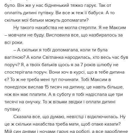
було. Він же у нас бідненький тяжко гарує. Так от
оплатіть дитині путівку. Ви все ж теж її бабуся. А то
скільки мої батьки можуть допомагати?
Ну такого нахабства не могла стерпіти. Я не Максим
– мовчати не буду. Висловила все, що назбиралось за
всі роки.
– А скільки я тобі допомагала, коли ти була
вагітною? А коли Світланка народилась, хто весь час був
поруч? Я, а твоїх батьків щось я за 7 років шлюбу не
спостерігала поруч. Вони хоч в курсі, що в тебе дитина
є? То ж не треба мені тут починати. Тобі Максим в
понеділок вислав 15 тисяч на дитину, це навіть більше,
ніж він має платити. А в суботу я тобі надіслала ще три
тисячі на онучку. То ж візьми звідки і оплати дитині
путівку.
Сказала все, що думаю, невістці і відключилась. Ну
це ж скільки нахабства треба мати, щоб отаке казати?
Мій син днями і ночами гарує на роботі, а все зароблене