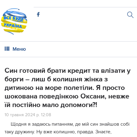
Меню
Син готовий брати кредит та влізати у
борги – лиш б колишня жінка з
дитиною на море полетіли. Я просто
шокована поведінкою Оксани, невже
їй постійно мало допомоги?!
10 травня 2024 р. 12:08
Щодня я задаюсь питанням, де мій син знайшов собі
таку дружину. Ну вже колишню, правда. Знаєте,