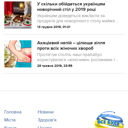
У скільки обійдеться українцям
новорічний стіл у 2019 році
Українцям доведеться викласти за
продукти для новорічного столу майже
на 20% більше, ніж у минулому році.
13 грудня 2018, 01:21
Акацієвий напій – цілюще зілля
проти всіх жіночих хвороб
Протягом століть наші прабабусі
користувалися «жіночими» рослинами та
травами для підтримки краси, здоров’я і
28 травня 2019, 23:56
молодості. Вони справляються з
проблемами не гірше (а часом і краще)
від до...
Головна
Новини
Міста
Здоров'я