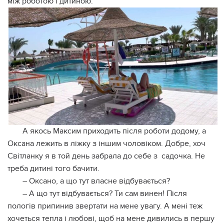
між роботою і дитиною.
А якось Максим приходить після роботи додому, а
Оксана лежить в ліжку з іншим чоловіком. Добре, хоч
Світланку я в той день забрала до себе з садочка. Не
треба дитині того бачити.
– Оксано, а що тут власне відбувається?
– А що тут відбувається? Ти сам винен! Після
пологів припинив звертати на мене увагу. А мені теж
хочеться тепла і любові, щоб на мене дивились в першу