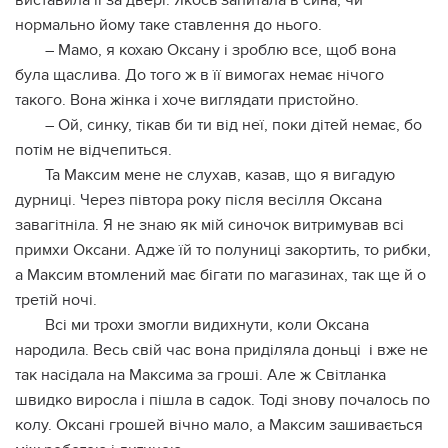
виставила її за двері. Якось запитала в сина, чи
нормально йому таке ставлення до нього.
– Мамо, я кохаю Оксану і зроблю все, щоб вона
була щаслива. До того ж в її вимогах немає нічого
такого. Вона жінка і хоче виглядати пристойно.
– Ой, синку, тікав би ти від неї, поки дітей немає, бо
потім не відчепиться.
Та Максим мене не слухав, казав, що я вигадую
дурниці. Через півтора року після весілля Оксана
завагітніла. Я не знаю як мій синочок витримував всі
примхи Оксани. Адже їй то полуниці закортить, то рибки,
а Максим втомлений має бігати по магазинах, так ще й о
третій ночі.
Всі ми трохи змогли видихнути, коли Оксана
народила. Весь свій час вона приділяла доньці і вже не
так насідала на Максима за гроші. Але ж Світланка
швидко виросла і пішла в садок. Тоді знову почалось по
колу. Оксані грошей вічно мало, а Максим зашивається