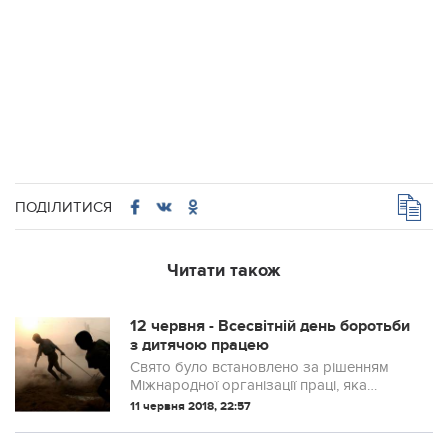
ПОДІЛИТИСЯ
Читати також
12 червня - Всесвітній день боротьби
з дитячою працею
Свято було встановлено за рішенням
Міжнародної організації праці, яка
бореться з проявами експлуатації дітей
11 червня 2018, 22:57
на різних рівнях.