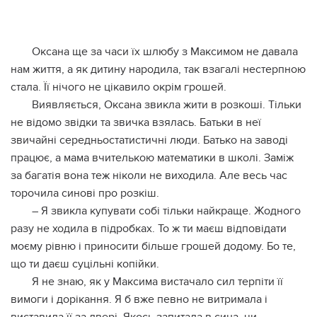
Оксана ще за часи їх шлюбу з Максимом не давала
нам життя, а як дитину народила, так взагалі нестерпною
стала. Її нічого не цікавило окрім грошей.
Виявляється, Оксана звикла жити в розкоші. Тільки
не відомо звідки та звичка взялась. Батьки в неї
звичайні середньостатистичні люди. Батько на заводі
працює, а мама вчителькою математики в школі. Заміж
за багатія вона теж ніколи не виходила. Але весь час
торочила синові про розкіш.
– Я звикла купувати собі тільки найкраще. Жодного
разу не ходила в підробках. То ж ти маєш відповідати
моєму рівню і приносити більше грошей додому. Бо те,
що ти даєш суцільні копійки.
Я не знаю, як у Максима вистачало сил терпіти її
вимоги і дорікання. Я б вже певно не витримала і