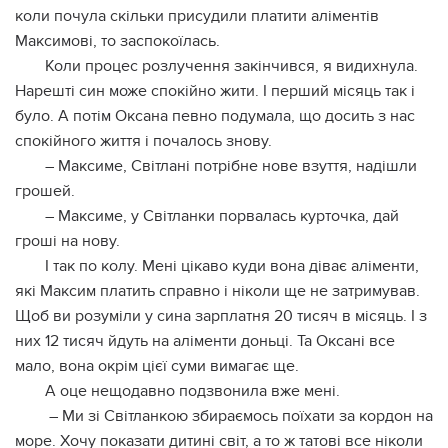
коли почула скільки присудили платити аліментів
Максимові, то заспокоїлась.
Коли процес розлучення закінчився, я видихнула.
Нарешті син може спокійно жити. І перший місяць так і
було. А потім Оксана певно подумала, що досить з нас
спокійного життя і почалось знову.
– Максиме, Світлані потрібне нове взуття, надішли
грошей.
– Максиме, у Світланки порвалась курточка, дай
гроші на нову.
І так по колу. Мені цікаво куди вона діває аліменти,
які Максим платить справно і ніколи ще не затримував.
Щоб ви розуміли у сина зарплатня 20 тисяч в місяць. І з
них 12 тисяч йдуть на аліменти доньці. Та Оксані все
мало, вона окрім цієї суми вимагає ще.
А оце нещодавно подзвонила вже мені.
– Ми зі Світланкою збираємось поїхати за кордон на
море. Хочу показати дитині світ, а то ж татові все ніколи