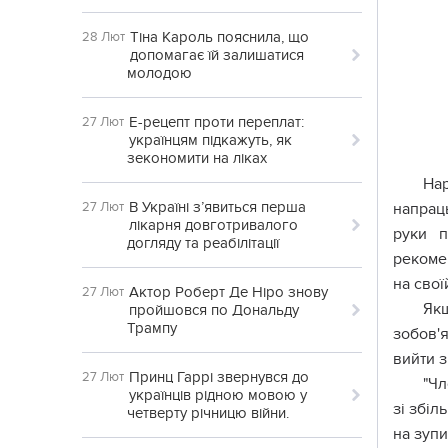
Тіна Кароль пояснила, що
28 Лют
допомагає їй залишатися
молодою
Е-рецепт проти переплат:
27 Лют
українцям підкажуть, як
зекономити на ліках
На
В Україні з’явиться перша
27 Лют
напрац
лікарня довготривалого
руки п
догляду та реабілітації
рекоме
на свої
Актор Роберт Де Ніро знову
27 Лют
Якщ
пройшовся по Дональду
Трампу
зобов'я
вийти з
Принц Гаррі звернувся до
27 Лют
"Чл
українців рідною мовою у
зі збі
четверту річницю війни.
на зупи