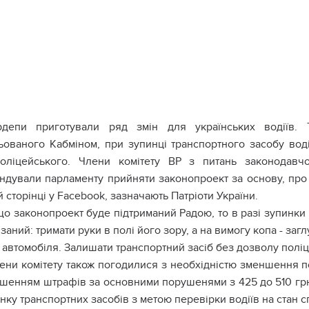
рдепи приготували ряд змін для українських водіїв. 
ьованого Кабміном, при зупинці транспортного засобу вод
оліцейського. Члени комітету ВР з питань законодавчо
ндували парламенту прийняти законопроект за основу, пр
й сторінці у Facebook, зазначають Патріоти України.
о законопроект буде підтриманий Радою, то в разі зупинки
заний: тримати руки в полі його зору, а на вимогу копа - заг
 автомобіля. Залишати транспортний засіб без дозволу полі
ени комітету також погодилися з необхідністю зменшення по
льшенням штрафів за основними порушенями з 425 до 510 грн
нку транспортних засобів з метою перевірки водіїв на стан сп