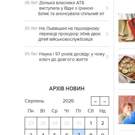
Донька власника АТБ
26 Лют
виступила у Відні з Іриною
Білик та анонсувала спільний хіт
На Львівщині на пішохідному
25 Лют
переході прокурор збив двох
дітей військовослужбовця
Наука і 97 років досвіду: у чому
25 Лют
ключ до довгого життя
АРХІВ НОВИН
серпень
2026
←
→
Пн
Вт
Ср
Чт
Пт
Сб
Нд
27
28
29
30
31
1
2