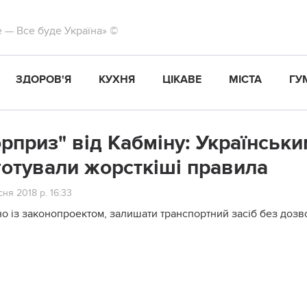
те — Все буде Україна» ©
ЗДОРОВ'Я
КУХНЯ
ЦІКАВЕ
МІСТА
ГУ
рприз" від Кабміну: Українськи
готували жорсткіші правила
ня 2018 р. 16:33
но із законопроектом, залишати транспортний засіб без доз