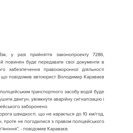
Так, у разі прийняття законопроекту 7286,
ій повинен буде передавати свої документи в
го забезпечення правоохоронної діяльності
о що повідомив автоюрист Володимир Караваєв
 поліцейським транспортного засобу водій буде
лушити двигун, увімкнути аварійну сигналізацію і
цейського заборонено.
рога швидкості, що не карається до 10 км/год,
, проте не погодилися з правом поліцейського
'яніння", - повідомив Караваєв.