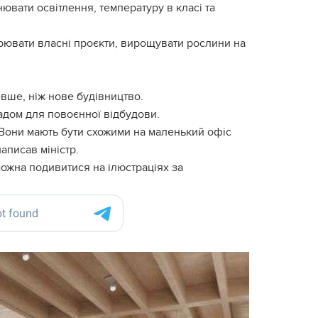
нювати освітлення, температуру в класі та
орювати власні проєкти, вирощувати рослини на
вше, ніж нове будівництво.
адом для повоєнної відбудови.
 Вони мають бути схожими на маленький офіс
 написав міністр.
можна подивитися на ілюстраціях за