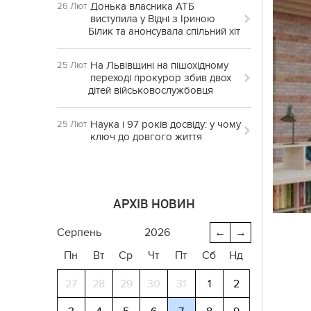
Донька власника АТБ
26 Лют
виступила у Відні з Іриною
Білик та анонсувала спільний хіт
На Львівщині на пішохідному
25 Лют
переході прокурор збив двох
дітей військовослужбовця
Наука і 97 років досвіду: у чому
25 Лют
ключ до довгого життя
АРХІВ НОВИН
серпень
2026
←
→
Пн
Вт
Ср
Чт
Пт
Сб
Нд
27
28
29
30
31
1
2