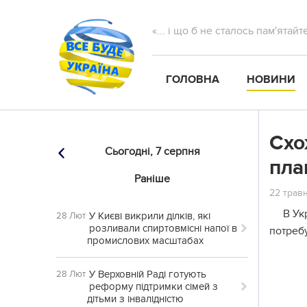
«... і що б не сталось пам'ятай
ГОЛОВНА
НОВИНИ
Схо
Сьогодні,
7 серпня
пла
Раніше
22 травн
В Ук
У Києві викрили ділків, які
28 Лют
розливали спиртовмісні напої в
потреб
промислових масштабах
У Верховній Раді готують
28 Лют
реформу підтримки сімей з
дітьми з інвалідністю