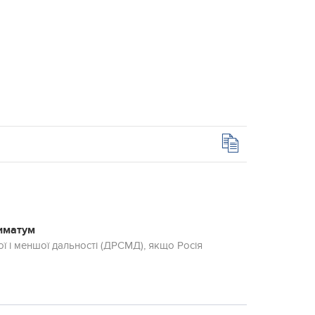
тиматум
ї і меншої дальності (ДРСМД), якщо Росія