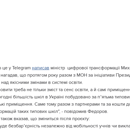
 це у Telegram
написав
міністр цифрової трансформації Ми
 нагадав, що протягом року разом з МОН за ініціативи Пре
над якісними змінами в системі освіти.
овити треба не тільки зміст та сенс освіти, а й самі приміщен
годні більшість шкіл в Україні побудовано за пʼятьма типов
ькі приміщення. Саме тому разом з партнерами та за кошти д
ормацій таких типових шкіл", - повідомив Федоров.
 також вказав, що зміниться після проєкту:
уде безбарʼєрність незалежно від мобільності учнів чи викла