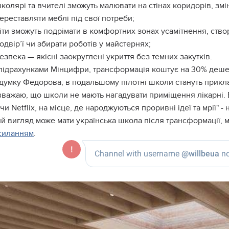
колярі та вчителі зможуть малювати на стінах коридорів, змі
ереставляти меблі під свої потреби;
іти зможуть подрімати в комфортних зонах усамітнення, ств
одвір’ї чи збирати роботів у майстернях;
езпека — якісні заокруглені укриття без темних закутків.
підрахунками Мінцифри, трансформація коштує на 30% деше
думку Федорова, в подальшому пілотні школи стануть прикл
вважаю, що школи не мають нагадувати приміщення лікарні.
чи Netflix, на місце, де народжуються проривні ідеї та мрії" -
й вигляд може мати українська школа після трансформації, 
силанням
.