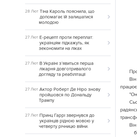
Тіна Кароль пояснила, що
28 Лют
допомагає їй залишатися
молодою
Е-рецепт проти переплат:
27 Лют
українцям підкажуть, як
зекономити на ліках
В Україні з’явиться перша
27 Лют
лікарня довготривалого
Про
догляду та реабілітації
Він
працює 
Актор Роберт Де Ніро знову
27 Лют
"Он
пройшовся по Дональду
Трампу
Сьо
радянс
Принц Гаррі звернувся до
27 Лют
трансф
українців рідною мовою у
Він
четверту річницю війни.
б