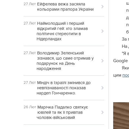
ш
Ейфелева вежа засяяла
27 Лют
кольорами прапора України
п
д
Наймолодший і перший
27 Лют
п
відкритий гей: хто зламав
б
політичні стереотипи в
Нідерландах
За 
На 
Володимир Зеленський
27 Лют
"Я 
зізнався, що саме отримав у
Google 
подарунок на День
Яки
народження
цим
по
Міндіч в Ізраїлі змінився до
27 Лют
невпізнаваності показав
нардеп Гончаренко.
Марічка Падалко святкує
26 Лют
ювілей та як її привітав
чоловік-військовий