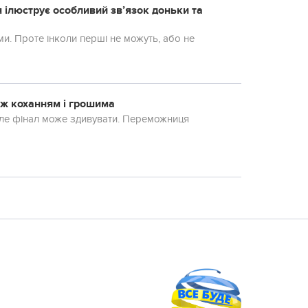
я ілюструє особливий зв’язок доньки та
ми. Проте інколи перші не можуть, або не
між коханням і грошима
але фінал може здивувати. Переможниця