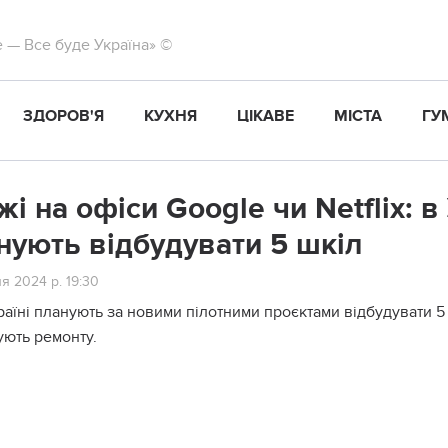
те — Все буде Україна» ©
ЗДОРОВ'Я
КУХНЯ
ЦІКАВЕ
МІСТА
ГУ
жі на офіси Google чи Netflix: в
нують відбудувати 5 шкіл
я 2024 р. 19:30
раїні планують за новими пілотними проєктами відбудувати 5 
ують ремонту.