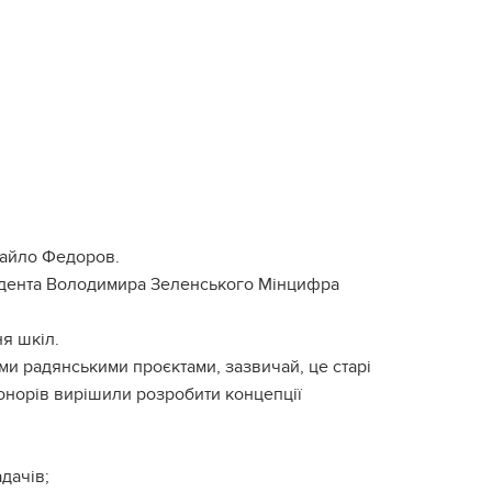
хайло Федоров.
зидента Володимира Зеленського Мінцифра
ня шкіл.
ими радянськими проєктами, зазвичай, це старі
онорів вирішили розробити концепції
дачів;