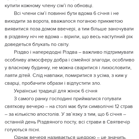
купити кожному члену сім’ї по обновці.
Всі члени сім’ї повинні бути вдома 6 січня і не
виходити за ворота, вважалося поганою прикметою
виявитися поза домом ввечері, а тим більше заночувати
в різдвяну ніч не вдома – вірили, що весь наступний рік
доведеться блукать по світу.
Різдво і напередодні Різдва – важливо підтримувати
особливу атмосферу добра і сімейної злагоди, особливо
у власному будинку, не можна сваритися і лихословити,
лаяти дітей. Слід навпаки, помиритися з усіма, з ким у
сварці, пробачити образи і відпустити зло.
Українські традиції для жінок 6 січня
З самого ранку господині приймалися готувати
святкову вечерю – на столі має бути символічні 12 страв
– за кількістю апостолів. У зв’язку з тим, що 6 січня –
останній день Різдвяного посту, всі страви в Святвечір
готуються пісні.
Однак вечеря називається щедрою – це значить,