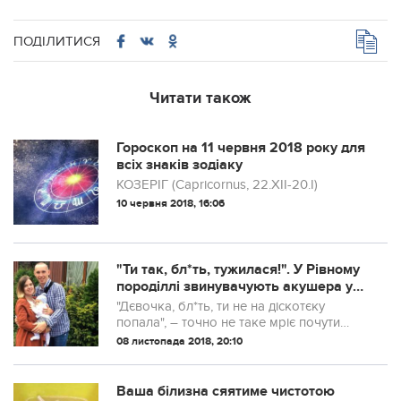
ПОДІЛИТИСЯ
Читати також
Гороскоп на 11 червня 2018 року для
всіх знаків зодіаку
КОЗЕРІГ (Capricornus, 22.XII-20.I)
10 червня 2018, 16:06
"Ти так, бл*ть, тужилася!". У Рівному
породіллі звинувачують акушера у
пологах, які ледь не вбили їхніх дітей
"Дєвочка, бл*ть, ти не на діскотєку
попала", – точно не таке мріє почути
жінка під час пологів. Особливо, коли
08 листопада 2018, 20:10
вона змучена переймами, які тривають
добу. Особливо, коли у її ще не
народже...
Ваша бiлизна сяятиме чистотою