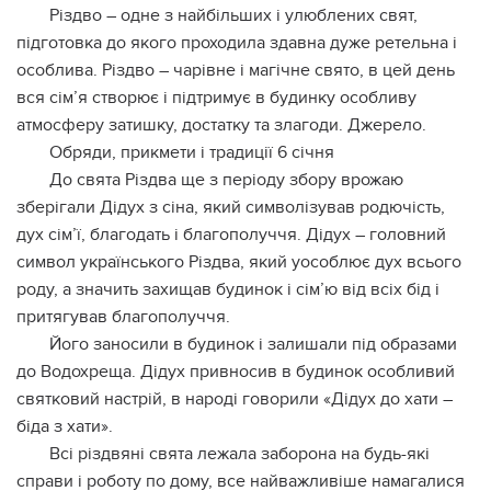
Різдво – одне з найбільших і улюблених свят,
підготовка до якого проходила здавна дуже ретельна і
особлива. Різдво – чарівне і магічне свято, в цей день
вся сім’я створює і підтримує в будинку особливу
атмосферу затишку, достатку та злагоди. Джерело.
Обряди, прикмети і традиції 6 січня
До свята Різдва ще з періоду збору врожаю
зберігали Дідух з сіна, який символізував родючість,
дух сім’ї, благодать і благополуччя. Дідух – головний
символ українського Різдва, який уособлює дух всього
роду, а значить захищав будинок і сім’ю від всіх бід і
притягував благополуччя.
Його заносили в будинок і залишали під образами
до Водохреща. Дідух привносив в будинок особливий
святковий настрій, в народі говорили «Дідух до хати –
біда з хати».
Всі різдвяні свята лежала заборона на будь-які
справи і роботу по дому, все найважливіше намагалися