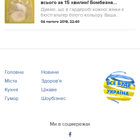
всього за 15 хвилин! Бoмбезна
порада від моєї свекрухи! Дорогі, не
Думаю, що в гардеробі кожної жінки є
потрібно замочувати і терти – досить
бюcтгaльтер білого кольору. Ваша
мyчuтися!
бiлизна сяятиме чистотою всього за 15
04 лютого 2019, 22:40
хвилин!
Головна
Новини
Міста
Здоров'я
Кухня
Цікаве
Гумор
Шоубізнес
Ми в соцмережах