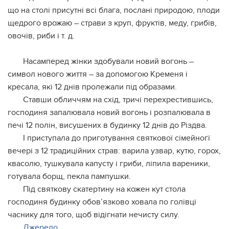
що на столі присутні всі блага, послані природою, плоди
щедрого врожаю – страви з круп, фруктів, меду, грибів,
овочів, риби і т. д.
Насамперед жінки здобували новий вогонь –
символ нового життя – за допомогою Кременя і
кресала, які 12 днів пролежали під образами.
Ставши обличчям на схід, тричі перехрестившись,
господиня запалювала новий вогонь і розпалювала в
печі 12 полін, висушених в будинку 12 днів до Різдва.
І приступала до приготування святкової сімейногї
вечері з 12 традиційних страв: варила узвар, кутю, горох,
квасолю, тушкувала капусту і гриби, ліпила вареники,
готувала борщ, пекла пампушки.
Під святкову скатертину на кожен кут стола
господиня будинку обов’язково ховала по голівці
часнику для того, щоб відігнати нечисту силу.
Джерело