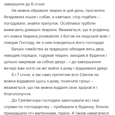
завершити до 6 січня.
Не можна ображати тварин в цей день, проганяти
бездомних кішок і собак, а навпаки, слід подбати –
погодувати, знайти притулок. Особливої турботи
вимагають домашні тварини. Вважається, що в різдвяну
ніч кожна тварина розмовляє з Богом на людській мові і
повідає Господу, як з ним поводяться його господарі.
Батько сімейства за традицією обходив весь двір,
наводив порядок, годував тварин, заходив в будинок і
щільно закривав за собою двері – і до завершення
вечері вже ніхто не міг вийти з дому і відкривати двері.
6 і 7 січня, а так само протягомі всіх Святок не
можна віддавати щось з дому, позичати гроші –
вважається, що так можна віддати своє здоров’я і
благополуччя.
До Святвечора господині закінчували всі свої
справи по господарству – прибирали в будинку, білили,
прикрашали піч малюнками, прали. А також намагалися