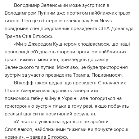
Володимир Зеленський може зустрітися з
Володимиром Путіним вже протягом найближчих трьох
тижнів. Про це в інтерв’ю телеканалу Fox News
повідомив спецпредставник президента США Дональда
Трампа Стів Віткофф.
«Ми з Джаредом Кушнером сподіваємося, що наші
пропозиції об'єднають сторони протягом найближчих
трьох тижнів і, можливо, призведуть до саміту
Зеленського та путіна. Можливо, це буде тристороння
зустріч за участю президента Трампа. Подивимося».
Віткофф також додав, що президент Сполучених
Штатів Америки має здатність завершити
повномасштабну війну в Україні, але погодиться на
тристоронню зустріч тільки в тому разі, якщо побачить
реальні шанси на позитивний результат.
«У нього є унікальна здатність це зробити.
Сподіваюся, найближчими тижнями ви почуєте хороші
новини», – заявив Віткофф.