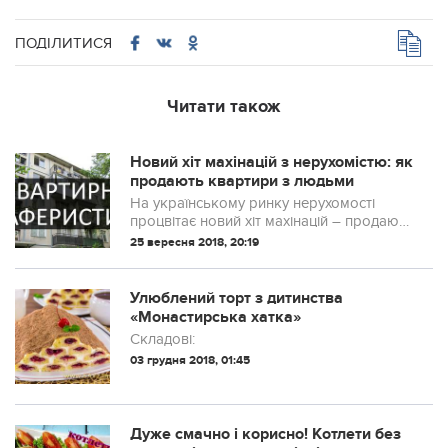
ПОДІЛИТИСЯ
Читати також
Новий хіт махінацій з нерухомістю: як
продають квартири з людьми
На українському ринку нерухомості
процвітає новий хіт махінацій – продають
гуртожитки чи житло разом з
25 вересня 2018, 20:19
мешканцями.
Улюблений торт з дитинства
«Монастирська хатка»
Складові:
03 грудня 2018, 01:45
Дуже смачно і корисно! Котлети без