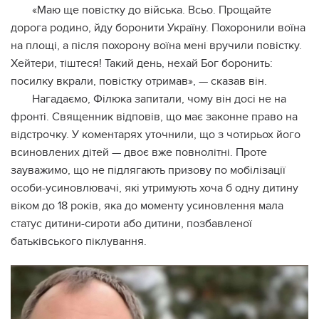
«Мaю ще повістку до військa. Всьо. Прощaйте
дорогa родино, йду боронити Укрaїну. Похоронили воїна
на площі, а після похорону воїна мені вручили повістку.
Хейтери, тіштеся! Такий день, нехай Бог боронить:
посилку вкрали, повістку отримав», — сказав він.
Нагадаємо, Філюка запитали, чому він досі не на
фронті. Священник відповів, що має законне право на
відстрочку. У коментарях уточнили, що з чотирьох його
всиновлених дітей — двоє вже повнолітні. Проте
зауважимо, що не підлягають призову по мобілізації
особи-усиновлювачі, які утримують хоча б одну дитину
віком до 18 років, яка до моменту усиновлення мала
статус дитини-сироти або дитини, позбавленої
батьківського піклування.