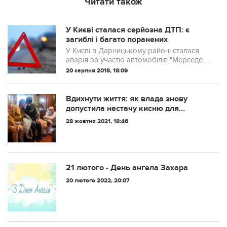
Читати також
У Києві сталася серйозна ДТП: є
загиблі і багато поранених
У Києві в Дарницькому районі сталася
аварія за участю автомобілів "Мерседес
Віто" та "ВАЗ 2171". У результаті зіткнення
20 серпня 2018, 18:09
одна людина загинула, та ще 8 були
госпіталізовані.
Вдихнути життя: як влада знову
допустила нестачу кисню для
пацієнтів хворих на Covid-19
28 жовтня 2021, 18:46
21 лютого - День ангела Захара
20 лютого 2022, 20:07