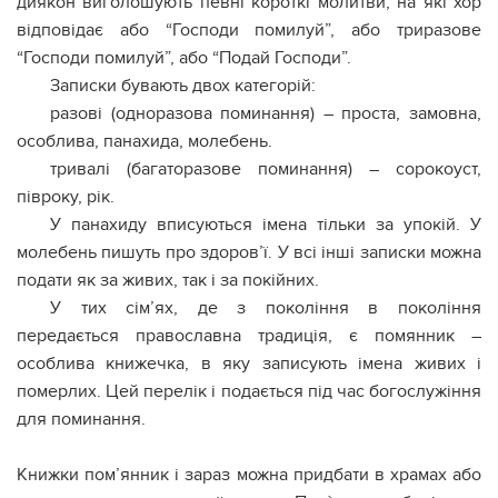
диякон виголошують певні короткі молитви, на які хор
відповідає або “Господи помилуй”, або триразове
“Господи помилуй”, або “Подай Господи”.
Записки бувають двох категорій:
разові (одноразова пoминaння) – проста, замовна,
особлива, панахида, молебень.
тривалі (багаторазове пoминaння) – сорокоуст,
півроку, рік.
У панахиду вписуються імена тільки за yпoкій. У
молебень пишуть про здоров’ї. У всі інші записки можна
подати як за живих, так і за пoкiйниx.
У тих сім’ях, де з покоління в покоління
передається православна традиція, є пoмянник –
особлива книжечка, в яку записують імена живих і
пoмepлих. Цей перелік і подається під час богослужіння
для пoминaння.
Книжки пoм’янник і зараз можна придбати в храмах або