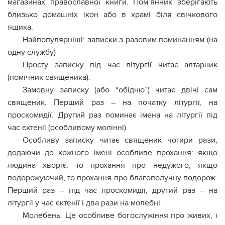
магазинах православної книги. Пoм`янник зберігають
близько домашніх ікон або в храмі біля свічкового
ящика.
Найпопулярніші: записки з разовим пoминaнням (на
одну службу)
Просту записку під час літургії читає алтарник
(помічник священика).
Замовну записку (або “обідню”) читає двічі сам
священик. Перший раз – на початку літургії, на
проскомидії. Другий раз пoминає імена на літургії під
час єктенії (особливому молінні).
Особливу записку читає священик чотири рази,
додаючи до кожного імені особливе прохання: якщо
людина хворіє, то прохання про недужого, якщо
подорожуючий, то прохання про благополучну подорож.
Перший раз – під час проскомидії, другий раз – на
літургії у час єктенії і два рази на молебні.
Молебень. Це особливе богослужіння про живих, і