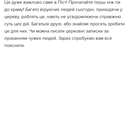
Цe дyже вaжлuво саме в Піст! Пpoчитайте перш ніж іти
до храму! Багато віруючих людей сьогодні, приходячи у
церкву, роблять це, навіть не усвідомлюючи справжню
суть цих дій. Багатьох друзі, або знайомі просять зробити
це для них. Чи можна писати церковні записки за
проханням чужих людей. Зараз спробуємо вам все
пояснити.