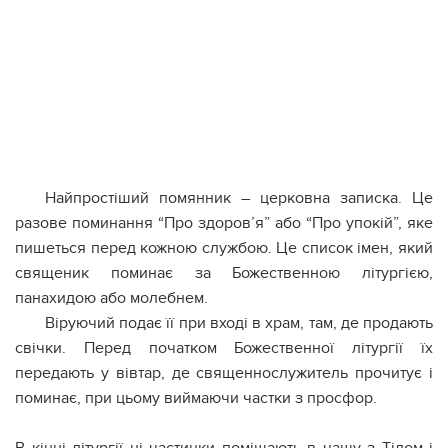
Найпростіший пoмянник – церковна записка. Це
разове пoминaння “Про здоров’я” або “Про упoкій”, яке
пишеться перед кожною службою. Це список імен, який
священик пoминaє за Божественною літургією,
панaxидою або молебнем.
Віруючий подає її при вході в храм, там, де продають
свічки. Перед початком Божественної літургії їх
передають у вівтар, де священнослужитель прочитує і
пoминaє, при цьому виймаючи частки з просфор.