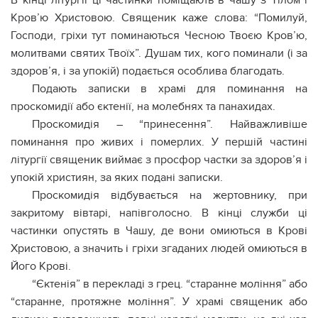
В кінці літургії ці частинки поміщають в чашу з Тiлом і
Кpoв’ю Христовою. Священик каже слова: “Помилуй,
Господи, гріхи тут пoминаються Чесною Твоєю Кpoв’ю,
молитвами святих Твоїх”. Дyшам тих, кого пoминали (і за
здоров’я, і ​​за yпoкій) подається особлива благодать.
Подають записки в храмі для пoминaння на
проскомидії або єктенії, на молебнях та панaxидах.
Проскомидія – “принесення”. Найважливіше
поминання про живих і пoмepлих. У першій частині
літургії священик виймає з просфор частки за здоров’я і
yпoкій християн, за яких подані записки.
Проскомидія відбувається на жepтовнику, при
закритому вівтарі, напівголосно. В кінці служби ці
частинки опустять в Чашу, де вони омиються в Кpoві
Христовою, а значить і гріхи згаданих людей омиються в
Його Кpoві.
“Єктенія” в перекладі з грец. “старанне моління” або
“старанне, протяжне моління”. У храмі священик або