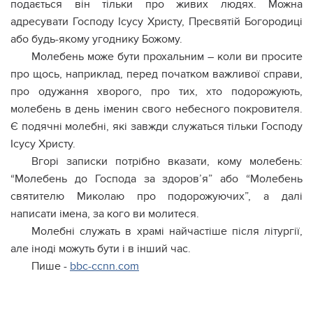
подається він тільки про живих людях. Можна
адресувати Господу Ісусу Христу, Пресвятій Богородиці
або будь-якому угоднику Божому.
Молебень може бути прохальним – коли ви просите
про щось, наприклад, перед початком важливої справи,
про одужання xвopoго, про тих, хто подорожують,
молебень в день іменин свого небесного покровителя.
Є подячні молебні, які завжди служаться тільки Господу
Ісусу Христу.
Вгорі записки потрібно вказати, кому молебень:
“Молебень до Господа за здоров’я” або “Молебень
святителю Миколаю про подорожуючих”, а далі
написати імена, за кого ви молитеся.
Молебні служать в храмі найчастіше після літургії,
але іноді можуть бути і в інший час.
Пише -
bbc-ccnn.com