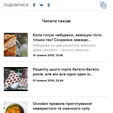
ПОДІЛИТИСЯ
Читати також
Коли готую чебуреки, замішую тісто
тільки так! Скоринка завжди
хрустка, а начинка неймовірно
Чебуреки за цим рецептом виходять
соковита
дуже соковиті – просто смакота.
Простий секрет перетворить звичайну
31 травня 2018, 13:39
страву в справжній кулінарний шедевр!
Рецепту цього торта багато-багато
років, але він все одно один із
найсмачніших. Бо подобається усім!
01 травня 2019, 22:44
Мене свекруха навчила готувати!
Такого смачного я ще не їла!
Основні правила приготування
наваристого та смачного супу