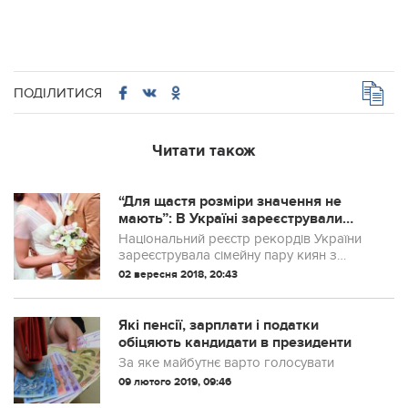
ПОДІЛИТИСЯ
Читати також
“Для щастя розміри значення не
мають”: В Україні зареєстрували
сімейну пару з рекордною різницею
Національний реєстр рекордів України
в зрості (фото)
зареєструвала сімейну пару киян з
найбільшою різницею в зрості.
02 вересня 2018, 20:43
Які пенсії, зарплати і податки
обіцяють кандидати в президенти
За яке майбутнє варто голосувати
09 лютого 2019, 09:46