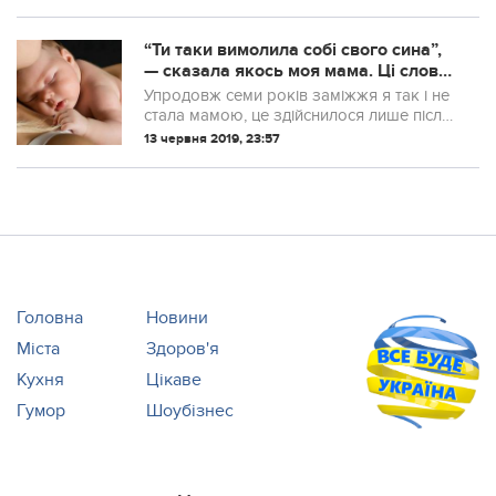
“Ти таки вимолила собі свого сина”,
— сказала якось моя мама. Ці слова
для мене найдорожчі. Так, вимолила,
Упродовж семи років заміжжя я так і не
дочекалася. Не люблю оглядатися,
стала мамою, це здійснилося лише після
але іноді згадую свої юнацькі мрії,
розлучення. …Ми вирішили побратися
13 червня 2019, 23:57
заміжжя, стрaждaння
якось несподівано, після того, як мама
спитала, чому ми досі не одружилися...
Головна
Новини
Міста
Здоров'я
Кухня
Цікаве
Гумор
Шоубізнес