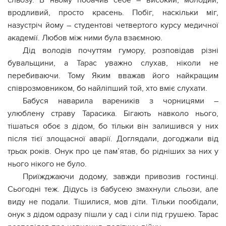
сльозу. В ньому побачив себе – високий, молодий,
вродливий, просто красень. Побіг, наскільки міг,
назустріч йому – студентові четвертого курсу медичної
академії. Любов між ними була взаємною.
Дід володів почуттям гумору, розповідав різні
бувальщини, а Тарас уважно слухав, ніколи не
перебиваючи. Тому Яким вважав його найкращим
співрозмовником, бо найліпший той, хто вміє слухати.
Бабуся наварила вареників з чорницями –
улюблену страву Тарасика. Бігають навколо нього,
тішаться обоє з дідом, бо тільки він залишився у них
після тієї злощасної авapії. Доглядали, догоджали від
трьох років. Онук про це пам’ятав, бо рідніших за них у
нього нікого не було.
Приїжджаючи додому, завжди привозив гостинці.
Сьогодні теж. Дідусь із бабусею змахнули сльози, але
виду не подали. Тішилися, мов діти. Тільки пообідали,
онук з дідом одразу пішли у сад і сіли під грушею. Тарас