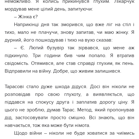
неможливо. Я колись прикинувся глухим. Лікарчук
мордував мене цілий день, запитуючи:
– Жінка є?
Наприкінці дня так зморився, що вже ліг на стіл і
тихо, мало не плачучи, знову запитав, чи маю жінку. Я
дурний, його пошкодував і тихо на вухо сказав:
– Є. Лютий бузувір так зірвався, що мене аж
підкинуло. Три години бив чим попало. Я втратив
свідомість. Отямився, але став справді глухим, як пень.
Відправили на війну. Добре, що живим залишився.
Тарасові стало дуже шкода дідуся. Досі він ніколи не
розповідав про свою глухоту, а виявляється, що
піддався на спокусу друга і заплатив дорогу ціну. Я
цього не зроблю, думав Тарас. Метод, який пропонував
дід, застосовувати просто смішно. Всі знають, що він
навчається, тож яка може бути німота.
Щодо війни – ніколи не буде ховатися за чиїмись