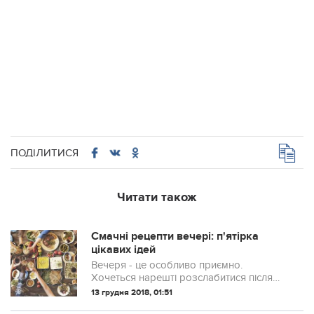
ПОДІЛИТИСЯ
Читати також
Смачні рецепти вечері: п'ятірка
цікавих ідей
Вечеря - це особливо приємно.
Хочеться нарешті розслабитися після
напруженого трудового дня, випити
13 грудня 2018, 01:51
трохи вина і обговорити з близькими