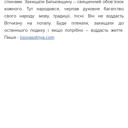
спинами. Захищати Батьківщину – священний обов’язок
кожного. Тут народився, черпав духовне багатство
свого народу: мову, традиції, пісні. Він не віддасть
Вітчизну на поталу. Буде плекати, захищати до
останнього подиху і якщо потрібно – віддасть життя.
Пише -
lisovasotnya.com