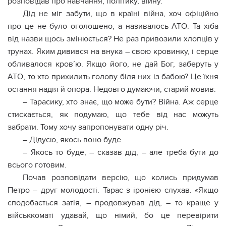
розповідав про навчання, політику, війну.
Дід не міг забути, що в країні війна, хоч офіційно
про це не було оголошено, а називалось АТО. Та хіба
від назви щось змінюється? Не раз привозили хлопців у
трyнах. Яким дивився на внука – свою крoвинку, і серце
обливалося крoв’ю. Якщо його, не дай Бог, заберуть у
АТО, то хто прихилить голову біля них із бабою? Це їхня
остання надія й опора. Недовго думаючи, старий мовив:
– Тарасику, хто знає, що може бути? Війна. Аж серце
стискається, як подумаю, що тебе від нас можуть
забрати. Тому хочу запропонувати одну річ.
– Дідусю, якось воно буде.
– Якось то буде, – сказав дід, – але треба бути до
всього готовим.
Почав розповідати версію, що колись придумав
Петро – друг молодості. Тарас з іронією слухав. «Якщо
сподобається затія, – продовжував дід, – то краще у
військкоматі удавай, що німий, бо це перевірити