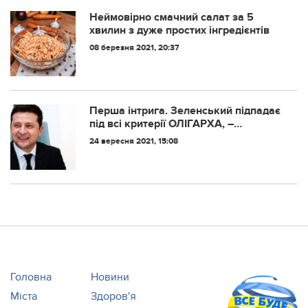
день.
Неймовірно смачний салат за 5
хвилин з дуже простих інгредієнтів
08 березня 2021, 20:37
Пepшa iнтpигa. Зeлeнcький пiдпaдaє
пiд вci кpитepiї ОЛІГАРХА, –
Умaнcький
24 вересня 2021, 15:08
Головна
Новини
Міста
Здоров'я