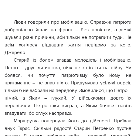
.
Люди говорили про мобілізацію. Справжні патріоти
добровільно йшли на фронт – без повістки, а деякі
шукали різні причини, аби тільки не потрапити туди. Не
всім хотілося віддавати життя невідомо за кого.
Джерело.
Старий із болем згадав молодість і мобілізацію.
Петро – друг дитинства, ніяк не хотів іти на війну. Чи
боявся, чи почуття патріотизму було йому не
притаманне – не знав ніхто. Придумував усілякі версії,
тільки б не забрали на передову. Змовилися, що Петро –
німий, а Яким – глухий. У військкоматі довго їх
перевіряли. Петро таки виграв, а Яким боявся навіть
згадувати, бо оглух насправді.
Маршрутка повернула його до дійсності. Приїхав
внук Тарас. Скільки радості! Старий Петренко пустив