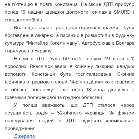
на п’ятницю в повіті Констанца. На місце ДТП прибуло
понад 15 машин швидкої допомоги, екіпажів SMURD і
спецавтомобілів.
Внаслідок аварії троє дітей отримали травми і були
доставлені в лікарню, а пасажирів розмістили в будинку
культури “Михайло Когелнічану”. Автобус їхав з Болгарії
і прямував в Україну.
На місці ДТП було 60 осіб, з яких 49 дітей і 11
дорослих. Внаслідок аварії в клінічну лікарню швидкої
допомоги Констанци була госпіталізована 10-річна
дівчинка з травмою голови, 14-річна дівчинка з травмою
в області попереку і ще одна 13-річна дівчинка з
травмами поперекової та грудної областей.
У поліції вважають, що ДТП сталося через
неуважність водія – 52-річного українця. За фактом
травмування людей в ДТП відкрито кримінальне
провадження.
Джерело