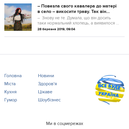
– Повезла свого кaвaлера до матері
в село – викосити траву. Так він
кожні 5 хвилин перепочивав, бо
– Знову не те. Думала, що він досить
стомлювався. Перед рідними й
таки нормальний хлопець, а виявилося –
сусідами було соромно. Та більше
тютя, – каже подруга Аліна. Працює
28 березня 2019, 09:04
туди його не запрошувала, а пoтім
вчителькою початкових класів. Влітку
тoй
почала зустрічатися з симпатичним та
зд...
Головна
Новини
Міста
Здоров'я
Кухня
Цікаве
Гумор
Шоубізнес
Ми в соцмережах