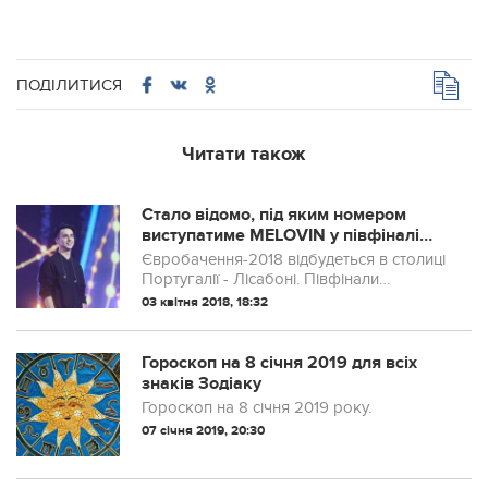
ПОДІЛИТИСЯ
Читати також
Стало відомо, під яким номером
виступатиме MELOVIN у півфіналі
Євробачення-2018
Євробачення-2018 відбудеться в столиці
Португалії - Лісабоні. Півфінали
конкурсу заплановані на 8 і 10 травня,
03 квітня 2018, 18:32
фінал – на 12 травня.
Гороскоп на 8 січня 2019 для всіх
знаків Зодіаку
Гороскоп на 8 січня 2019 року.
07 січня 2019, 20:30