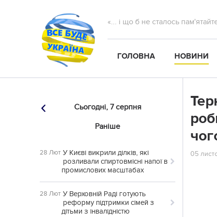
«... і що б не сталось пам'ятай
ГОЛОВНА
НОВИНИ
Тер
Сьогодні,
7 серпня
роб
Раніше
чог
У Києві викрили ділків, які
28 Лют
05 листо
розливали спиртовмісні напої в
промислових масштабах
У Верховній Раді готують
28 Лют
реформу підтримки сімей з
дітьми з інвалідністю