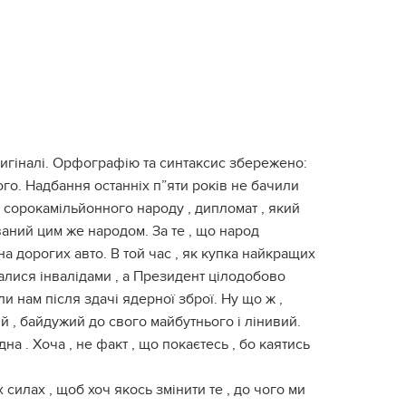
игіналі. Орфографію та синтаксис збережено:
ого. Надбання останніх п”яти років не бачили
к сорокамільйонного народу , дипломат , який
ований цим же народом. За те , що народ
на дорогих авто. В той час , як купка найкращих
ишалися інвалідами , а Президент цілодобово
и нам після здачі ядерної зброї. Ну що ж ,
ий , байдужий до свого майбутнього і лінивий.
на . Хоча , не факт , що покаєтесь , бо каятись
 силах , щоб хоч якось змінити те , до чого ми