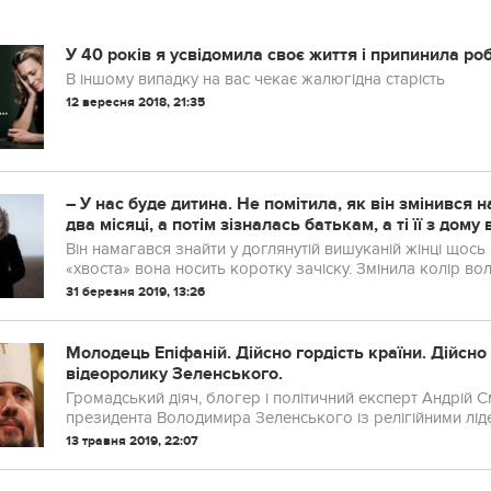
У 40 років я усвідомила своє життя і припинила ро
В іншому випадку на вас чекає жалюгідна старість
12 вересня 2018, 21:35
– У нас буде дитина. Не помітила, як він змінився н
два місяці, а потім зізналась батькам, а ті її з дому
Він намагався знайти у доглянутій вишуканій жінці щось
«хвоста» вона носить коротку зачіску. Змінила колір вол
31 березня 2019, 13:26
Молодець Епіфаній. Дійсно гордість країни. Дійсно 
відеоролику Зеленського.
Громадський діяч, блогер і політичний експерт Андрій
президента Володимира Зеленського із релігійними лід
13 травня 2019, 22:07