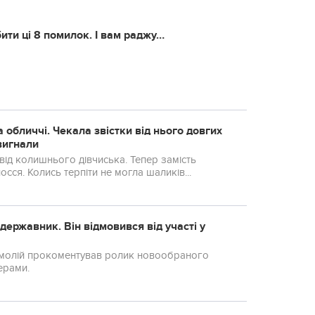
бити ці 8 помилок. І вам раджу…
а обличчі. Чекала звістки від нього довгих
 вигнали
 від колишнього дівчиська. Тепер замість
осся. Колись терпіти не могла шаликів...
державник. Він відмовився від участі у
 Смолій прокоментував ролик новообраного
ерами.