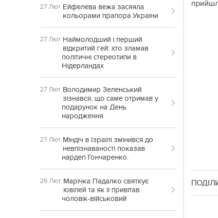
прийш
Ейфелева вежа засяяла
27 Лют
кольорами прапора України
Наймолодший і перший
27 Лют
відкритий гей: хто зламав
політичні стереотипи в
Нідерландах
Володимир Зеленський
27 Лют
зізнався, що саме отримав у
подарунок на День
народження
Міндіч в Ізраїлі змінився до
27 Лют
невпізнаваності показав
нардеп Гончаренко.
Марічка Падалко святкує
26 Лют
ПОДІЛ
ювілей та як її привітав
чоловік-військовий