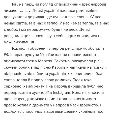
Так, на перший погляд оптимістичний трек наробив
чимало галасу. Деякі українці взялися ретельніше
дослухатися до рядків, де лунають такі слова: «У нас
немає світла, та в нас є тепло. У нас немає тепла, та в нас
є добро і ми переможемо будь-яке зло». Деякі
розцінили це як насмішку з себе, адже опинилися на
межі виживання.
Тож після обурення у період регулярних обстрілів
РФ інфраструктури України юзери почали масово
висміювати трек у Мережі. Зокрема, вигадували різні
сюжети роликів під пісню Кароль й натякали на повну її
відірваність від війни та українців, які опинилися без
світла, тепла й води у своїх домівках.Після такої
серйозної хвилі хейту Тіна Кароль вирішила публічно
перепросити в аудиторії в Instagram. Вона наголосила,
що насправді не мала на меті жодного негативу, а
просто хотіла підтримати у непрості часи творчістю. І
водночас спростувала здогадки деяких українців про