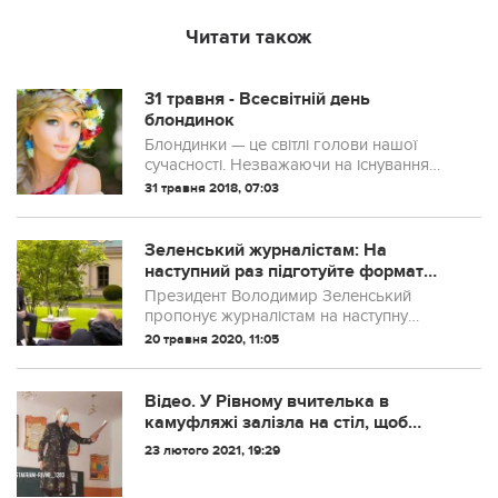
Читати також
31 травня - Всесвітній день
блондинок
Блондинки — це світлі голови нашої
сучасності. Незважаючи на існування
безлічі стереотипів, пов'язаних з
31 травня 2018, 07:03
кмітливістю білявих дам, вони як і раніше
залишаються найбільш бажаними для
чолові...
Зеленський журналістам: На
наступний раз підготуйте формат
пресконференції
Президент Володимир Зеленський
пропонує журналістам на наступну
пресконференцію підготувати
20 травня 2020, 11:05
пропозиції щодо формату, який би
дозволив брати участь у ній усім охочим.
Відео. У Рівному вчителька в
камуфляжі залізла на стіл, щоб
розповісти школярам про Майдан
23 лютого 2021, 19:29