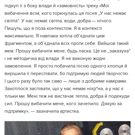
підкуп її з боку влади й «замовність» треку.«Мої
вибачення всім, кого торкнулась ця пісня „У нас немає
світла“. У нас немає світла, води, добра — нічого.
Пишуть, що я поза контекстом. Я в контексті
максимально. Я навпаки хотіла об’єднати цим
фрагментом, а об’єднала всіх проти себе. Вийшов такий
мем. Прошу вибачити мене, будь ласка. Це не „заказуха“
і не методичка від влади. Я не виконую жодні
замовлення. Я просто побачила пісню одного хлопця й
вирішила її переспівати, бо підтримую людей творчістю.
І цього разу було так само — лише з добрими намірами.
Захотілося заспівати, що у нас немає ніхр*на, а у нас є
тільки ми. Мені теж не вистачає тепла, добра й подекуди
сил. Прошу вибачити мене, кого зачепило. Дякую за
підтримку», — зазначила артистка.