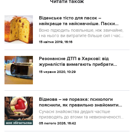
Читати також
Віденське тісто для пасок –
найкраще та найсмачніше. Паски
довго не черствіють
Воно підходить повільніше, ніж звичайне,
і на нього ви витратите більше сил і часу.
Зате паски виходять дуже смачними і
15 квітня 2019, 16:16
дуже довго не черствіють.
Резонансне ДТП в Харкові: від
журналістів вимагають прибрати
матеріал
15 червня 2020, 10:29
Відмова – не поразка: психологи
пояснили, як правильно знайомитися
і не боятися йти
Сучасні знайомства дедалі частіше
призводять до втоми та невизначеності.
Психологи пояснюють, як знайомства з
05 лютого 2026, 16:42
наміром змінюють досвід побачень і
рівень щастя.