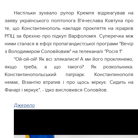
Настільки зухвало рупор Кремля відреагував на
заяву українського політолога В'ячеслава Ковтуна про
те, що Константинополь накладе прокляття на ієрархів
РПЦ за брехню про підкуп Варфоломія. Суперечка між
ними сталася в ефірі пропагандистської програми "Вечір
з Володимиром Соловйовим" на телеканалі "Росія 1"
"Ой-ой-ой! Як всі злякалися! А ми його проклянемо,
якщо треба, а що такого? Як розкольника.
Константинопольський патріарх: Константинополя
немає, Візантію втратив і про щось міркує. Сидить на
Фанарі і міркує", - їдко висловився Соловйов.
Джерело