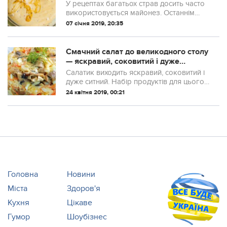
Збережіть, стане в нагоді!
У рецептах багатьох страв досить часто
використовується майонез. Останнім
часом цей продукт вважається вкрай
07 січня 2019, 20:35
шкідливим, навіть якщо його готувати в
домашніх умовах.
Смачний салат до великодного столу
— яскравий, соковитий і дуже
оригінальний
Салатик виходить яскравий, соковитий і
дуже ситний. Набір продуктів для цього
рецепта дуже хороший.
24 квітня 2019, 00:21
Головна
Новини
Міста
Здоров'я
Кухня
Цікаве
Гумор
Шоубізнес