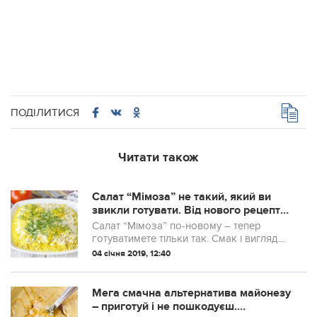
ПОДІЛИТИСЯ
Читати також
Салат “Мімоза” не такий, який ви
звикли готувати. Від нового рецепту
вся родина в захваті
Салат “Мімоза” по-новому – тепер
готуватимете тільки так. Смак і вигляд
просто фантастика.
04 січня 2019, 12:40
Мега смачна альтернатива майонезу
– приготуй і не пошкодуєш.