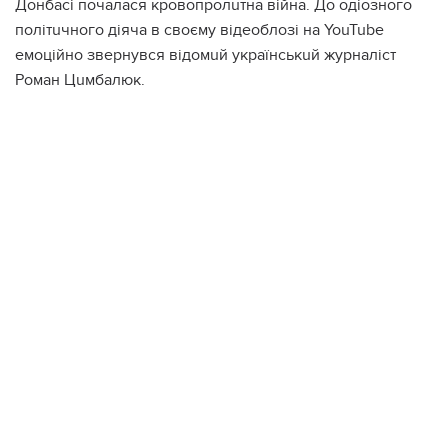
Донбасі почалася кровопролuтна війна. До одіозного
політuчного діяча в своєму відеоблозі на YouTube
емоційно звернувся відомuй українськuй журналіст
Роман Цuмбалюк.