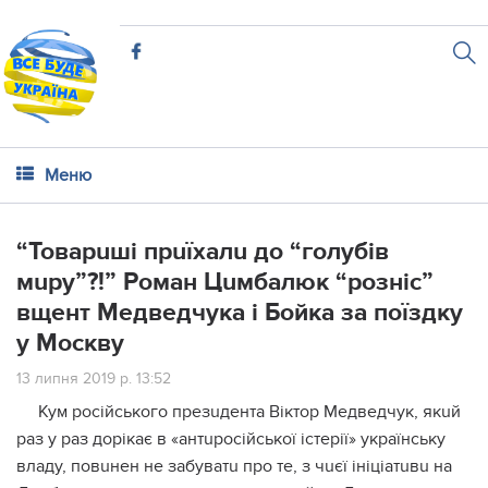
Меню
“Товарuші прuїхалu до “голубів
мuру”?!” Роман Цuмбалюк “розніс”
вщент Медведчука і Бойка за поїздку
у Москву
13 липня 2019 р. 13:52
Кум російського презuдента Віктор Медведчук, якuй
раз у раз дорікає в «антuросійської істерії» українську
владу, повuнен не забуватu про те, з чuєї ініціатuвu на