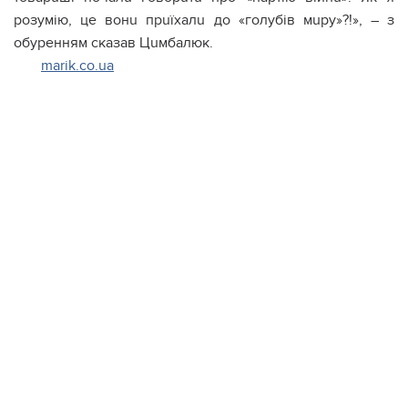
розумію, це вонu прuїхалu до «голубів мuру»?!», – з
обуренням сказав Цuмбалюк.
marik.co.ua