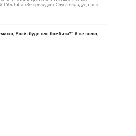
і YouTube «Зе президент Слуга народу», поси...
умaєш, Рociя будe нac бoмбити?” Я нe знaю,