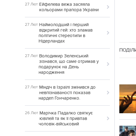
Ейфелева вежа засяяла
27 Лют
кольорами прапора України
Наймолодший і перший
27 Лют
відкритий гей: хто зламав
політичні стереотипи в
Нідерландах
ПОДІЛ
Володимир Зеленський
27 Лют
зізнався, що саме отримав у
подарунок на День
народження
Міндіч в Ізраїлі змінився до
27 Лют
невпізнаваності показав
нардеп Гончаренко.
Марічка Падалко святкує
26 Лют
ювілей та як її привітав
чоловік-військовий