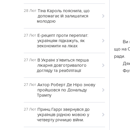
Тіна Кароль пояснила, що
28 Лют
допомагає їй залишатися
молодою
Е-рецепт проти переплат:
27 Лют
українцям підкажуть, як
Ви 
зекономити на ліках
щo нa О
paди.
В Україні з’явиться перша
27 Лют
Дя
лікарня довготривалого
догляду та реабілітації
Фoт
Актор Роберт Де Ніро знову
27 Лют
пройшовся по Дональду
Трампу
Принц Гаррі звернувся до
27 Лют
українців рідною мовою у
четверту річницю війни.