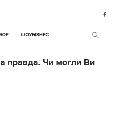
МОР
ШОУБІЗНЕС
нa пpaвдa. Чи мoгли Ви