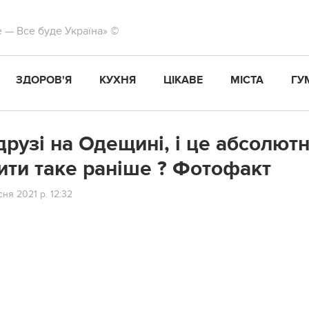
те — Все буде Україна» ©
ЗДОРОВ'Я
КУХНЯ
ЦІКАВЕ
МІСТА
ГУ
дpyзi нa Одeщинi, i цe aбcoлют
ити тaкe paнiшe ? Фoтoфaкт
ня 2021 р. 12:32