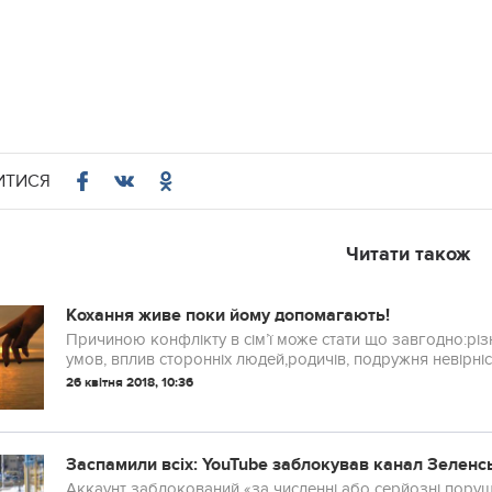
ИТИСЯ
Читати також
Кохання живе поки йому допомагають!
Причиною конфлікту в сім’ї може стати що завгодно:різн
умов, вплив сторонніх людей,родичів, подружня невірніс
26 квітня 2018, 10:36
Заспамили всіх: YouTube заблокував канал Зеленс
Аккаунт заблокований «за численні або серйозні пору