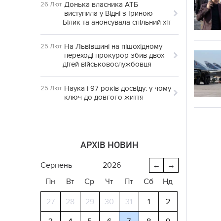
Донька власника АТБ
26 Лют
виступила у Відні з Іриною
Білик та анонсувала спільний хіт
На Львівщині на пішохідному
25 Лют
переході прокурор збив двох
дітей військовослужбовця
Наука і 97 років досвіду: у чому
25 Лют
ключ до довгого життя
АРХІВ НОВИН
серпень
2026
←
→
Пн
Вт
Ср
Чт
Пт
Сб
Нд
27
28
29
30
31
1
2