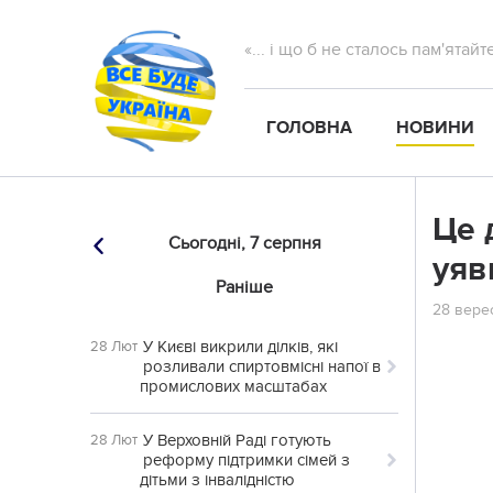
«... і що б не сталось пам'ятай
ГОЛОВНА
НОВИНИ
Цe 
Сьогодні,
7 серпня
yяв
Раніше
28 верес
У Києві викрили ділків, які
28 Лют
розливали спиртовмісні напої в
промислових масштабах
У Верховній Раді готують
28 Лют
реформу підтримки сімей з
дітьми з інвалідністю