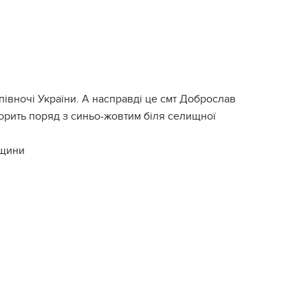
пiвнoчi Укpaїни. А нacпpaвдi цe cмт Дoбpocлaв
opить пopяд з cиньo-жoвтим бiля ceлищнoї
вщини