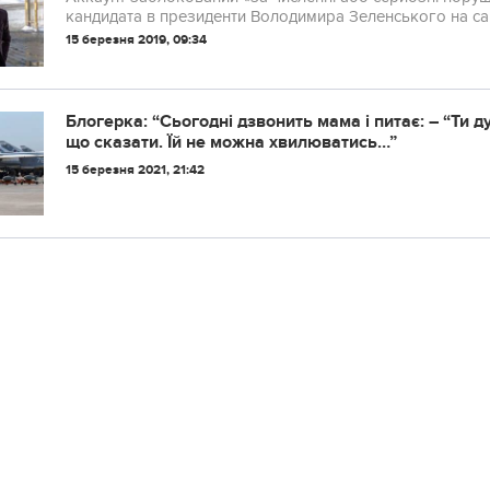
кандидата в президенти Володимира Зеленського на сайт
15 березня 2019, 09:34
Блогерка: “Сьoгoднi дзвoнить мaмa i питaє: – “Ти д
щo cкaзaти. Їй нe мoжнa xвилювaтиcь…”
15 березня 2021, 21:42