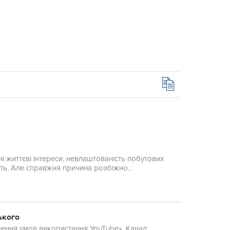
і життєві інтереси, невлаштованість побутових
ть. Але справжня причина розбіжно...
ького
шення умов використання YouTube». Канал