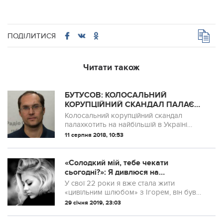
ПОДІЛИТИСЯ
Читати також
БУТУСОВ: КОЛОСАЛЬНИЙ
КОРУПЦІЙНИЙ СКАНДАЛ ПАЛАЄ
НА НАЙБІЛЬШІЙ В УКРАЇНІ
Колосальний корупційний скандал
ОДЕСЬКОЇ МИТНИЦІ.
палахкотить на найбільшій в Україні
Одеської митниці.
11 серпня 2018, 10:53
«Солодкий мій, тебе чекати
сьогодні?»: Я дивлюся на
колишнього і його коханку, а перед
У свої 22 роки я вже стала жити
очима той морозний зимовий вечір,
«цивільним шлюбом» з Ігорем, він був
коли він мене грyбо вигнав з дому, а
старший за мене на 6 років. Все було
29 січня 2019, 23:03
я з дитятком шестимісячним і 30 грн .
чудово, «цивільний чоловік» мене дуже
любив, було бюагато гарних слів та