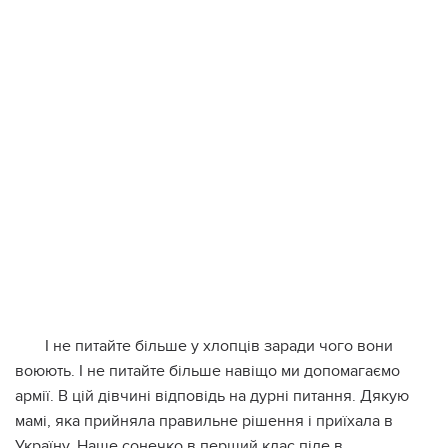
І не питайте більше у хлопців заради чого вони
воюють. І не питайте більше навіщо ми допомагаємо
армії. В цій дівчині відповідь на дурні питання. Дякую
мамі, яка прийняла правильне рішення і приїхала в
Україну. Наше сонечко в перший клас піде в