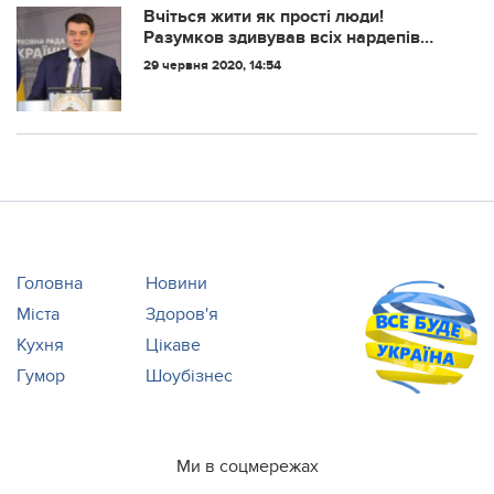
обіцянок...
Вчіться жити як прості люди!
Разумков здивував всіх нардепів
своїми словами..Відео
29 червня 2020, 14:54
Головна
Новини
Міста
Здоров'я
Кухня
Цікаве
Гумор
Шоубізнес
Ми в соцмережах