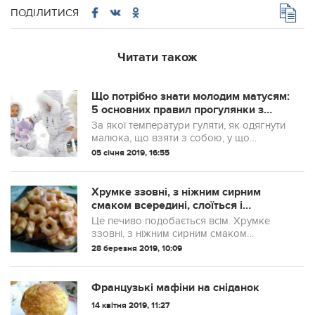
ПОДІЛИТИСЯ
Читати також
Що потрібно знати молодим матусям:
5 основних правил прогулянки з
дитиною взимку
За якої температури гуляти, як одягнути
малюка, що взяти з собою, у що
пограти на вулиці.
05 січня 2019, 16:55
Хрумке ззовні, з ніжним сирним
смаком всередині, слоїться і
підростає без розпушувача.
Це печиво подобається всім. Хрумке
ЦеПечиво подобається всім
ззовні, з ніжним сирним смаком
всередині, слоїться і підростає без
28 березня 2019, 10:09
розпушувача.
Французькі мафіни на сніданок
14 квітня 2019, 11:27