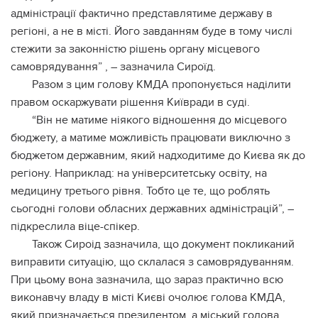
адміністрації фактично представлятиме державу в
регіоні, а не в місті. Його завданням буде в тому числі
стежити за законністю рішень органу місцевого
самоврядування” , – зазначила Сироїд.
Разом з цим голову КМДА пропонується наділити
правом оскаржувати рішення Київради в суді.
“Він не матиме ніякого відношення до місцевого
бюджету, а матиме можливість працювати виключно з
бюджетом державним, який надходитиме до Києва як до
регіону. Наприклад: на університетську освіту, на
медицину третього рівня. Тобто це те, що роблять
сьогодні голови обласних державних адміністрацій”, –
підкреслила віце-спікер.
Також Сироід зазначила, що документ покликаний
виправити ситуацію, що склалася з самоврядуванням.
При цьому вона зазначила, що зараз практично всю
виконавчу владу в місті Києві очолює голова КМДА,
який призначається президентом, а міський голова