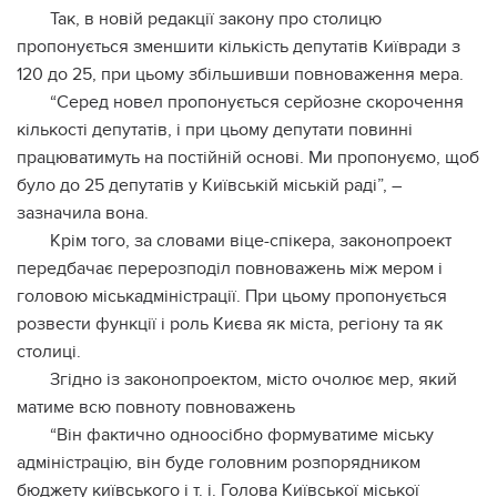
Так, в новій редакції закону про столицю
пропонується зменшити кількість депутатів Київради з
120 до 25, при цьому збільшивши повноваження мера.
“Серед новел пропонується серйозне скорочення
кількості депутатів, і при цьому депутати повинні
працюватимуть на постійній основі. Ми пропонуємо, щоб
було до 25 депутатів у Київській міській раді”, –
зазначила вона.
Крім того, за словами віце-спікера, законопроект
передбачає перерозподіл повноважень між мером і
головою міськадміністрації. При цьому пропонується
розвести функції і роль Києва як міста, регіону та як
столиці.
Згідно із законопроектом, місто очолює мер, який
матиме всю повноту повноважень
“Він фактично одноосібно формуватиме міську
адміністрацію, він буде головним розпорядником
бюджету київського і т. і. Голова Київської міської