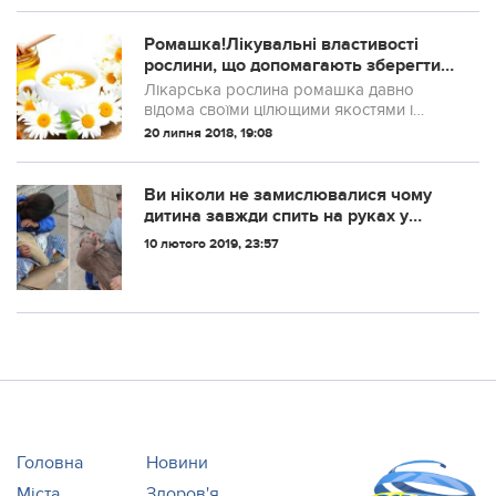
Ромашка!Лікувальні властивості
рослини, що допомагають зберегти
здоровя та красу
Лікарська рослина ромашка давно
відома своїми цілющими якостями і
відмінно зарекомендувала себе в
20 липня 2018, 19:08
народній і традиційній медицині при
зціленні від безлічі недуг, пише zvistka.
Статисти...
Ви ніколи не замислювалися чому
дитина завжди спить на руках у
жебpаків? А я вам розкажу…
10 лютого 2019, 23:57
Головна
Новини
Міста
Здоров'я