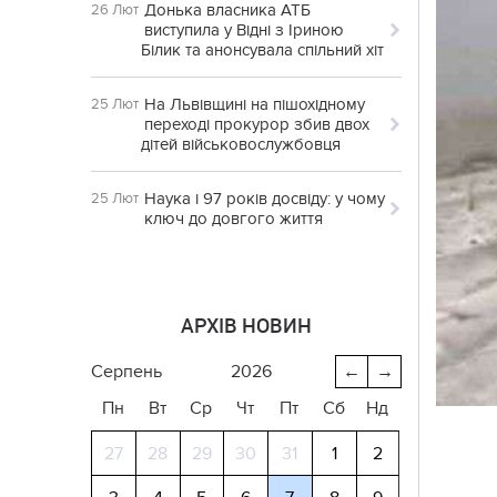
Донька власника АТБ
26 Лют
виступила у Відні з Іриною
Білик та анонсувала спільний хіт
На Львівщині на пішохідному
25 Лют
переході прокурор збив двох
дітей військовослужбовця
Наука і 97 років досвіду: у чому
25 Лют
ключ до довгого життя
АРХІВ НОВИН
серпень
2026
←
→
Пн
Вт
Ср
Чт
Пт
Сб
Нд
27
28
29
30
31
1
2