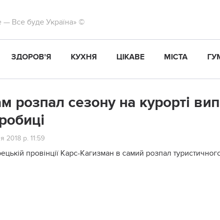
те — Все буде Україна» ©
ЗДОРОВ'Я
КУХНЯ
ЦІКАВЕ
МІСТА
ГУ
ам розпал сезону на курорті вип
робиці
я 2018 р. 11:59
рецькій провінції Карс-Кагизман в самий розпал туристичного