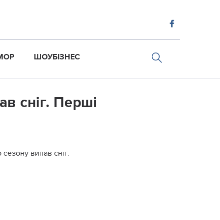
МОР
ШОУБІЗНЕС
ав сніг. Перші
 сезону випав сніг.