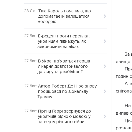
Тіна Кароль пояснила, що
28 Лют
допомагає їй залишатися
молодою
Е-рецепт проти переплат:
27 Лют
українцям підкажуть, як
зекономити на ліках
За 
В Україні з’явиться перша
27 Лют
явище в
лікарня довготривалого
При
догляду та реабілітації
годин о
А в
Актор Роберт Де Ніро знову
27 Лют
снігопа
пройшовся по Дональду
Трампу
Наг
Принц Гаррі звернувся до
27 Лют
випав с
українців рідною мовою у
Ць
четверту річницю війни.
розташ