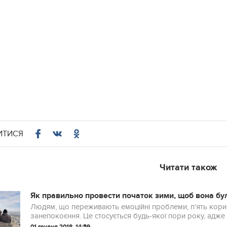
ИТИСЯ
Читати також
Як правильно провести початок зими, щоб вона бу
Людям, що переживають емоційні проблеми, п’ять корис
занепокоєння. Це стосується будь-якої пори року, адже 
По...
01 грудня 2018, 14:59