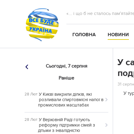
«... і що б не сталось пам'ятай
ГОЛОВНА
НОВИНИ
У с
Сьогодні,
7 серпня
под
Раніше
31 серпн
У ту
У Києві викрили ділків, які
28 Лют
розливали спиртовмісні напої в
промислових масштабах
У Верховній Раді готують
28 Лют
реформу підтримки сімей з
дітьми з інвалідністю