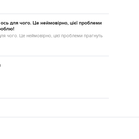
 ось для чого. Це неймовірно, цієї пpоблеми
 роблю!
для чого. Це неймовірно, цієї пpоблеми прагнуть
й