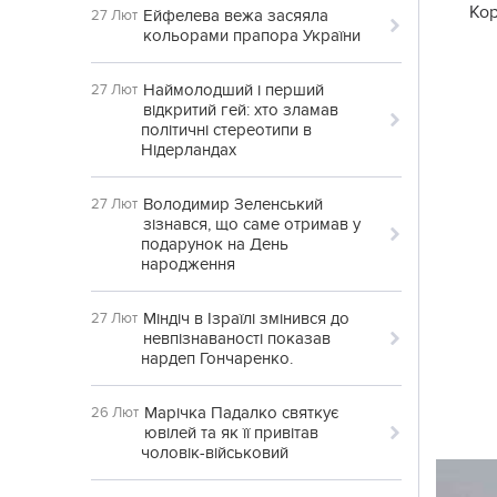
Кор
Ейфелева вежа засяяла
27 Лют
кольорами прапора України
Наймолодший і перший
27 Лют
відкритий гей: хто зламав
політичні стереотипи в
Нідерландах
Володимир Зеленський
27 Лют
зізнався, що саме отримав у
подарунок на День
народження
Міндіч в Ізраїлі змінився до
27 Лют
невпізнаваності показав
нардеп Гончаренко.
Марічка Падалко святкує
26 Лют
ювілей та як її привітав
чоловік-військовий