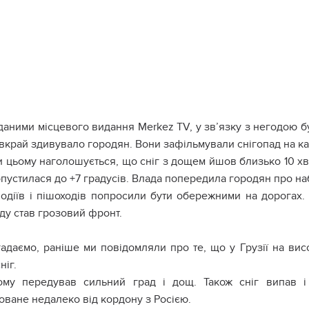
даними місцевого видання Merkez TV, у зв’язку з негодою б
край здивувало городян. Вони зафільмували снігопад на кам
 цьому наголошується, що сніг з дощем йшов близько 10 хви
пустилася до +7 градусів. Влада попередила городян про на
одіїв і пішоходів попросили бути обережними на дорогах
ду став грозовий фронт.
адаємо, раніше ми повідомляли про те, що у Грузії на висо
ніг.
ому передував сильний град і дощ. Також сніг випав і 
оване недалеко від кордону з Росією.