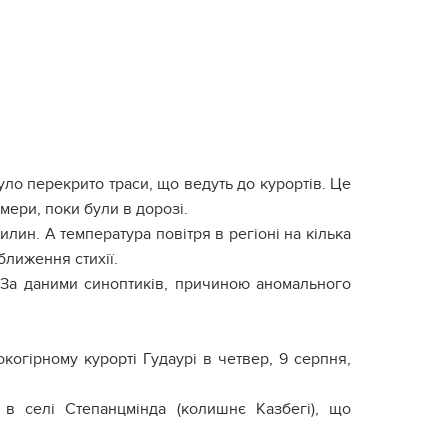
уло перекрито траси, що ведуть до курортів. Це
ери, поки були в дорозі.
лин. А температура повітря в регіоні на кілька
ближення стихії.
. За даними синоптиків, причиною аномального
когірному курорті Гудаурі в четвер, 9 серпня,
в селі Степанцмінда (колишнє Казбегі), що