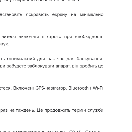
становіть яскравість екрану на мінімально
йтеся включати її строго при необхідності.
вук.
іть оптимальний для вас час для блокування.
ви забудете заблокувати апарат, він зробить це
еся. Включені GPS-навігатор, Bluetooth і Wi-Fi
 раз на тиждень. Це продовжить термін служби