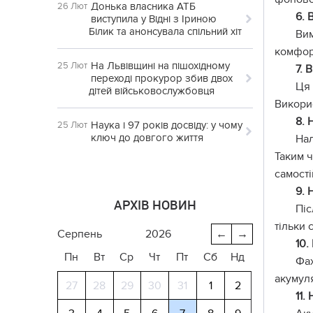
Донька власника АТБ
26 Лют
6. 
виступила у Відні з Іриною
Білик та анонсувала спільний хіт
Ви
комфор
На Львівщині на пішохідному
25 Лют
7. 
переході прокурор збив двох
Ця
дітей військовослужбовця
Викори
8. 
Наука і 97 років досвіду: у чому
25 Лют
ключ до довгого життя
Нал
Таким ч
самості
9. 
АРХІВ НОВИН
Піс
тільки 
серпень
2026
←
→
10.
Пн
Вт
Ср
Чт
Пт
Сб
Нд
Фах
акумул
27
28
29
30
31
1
2
11.