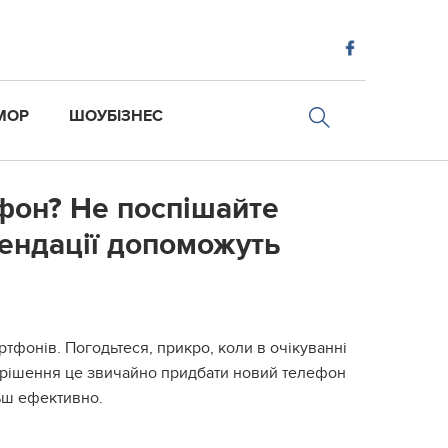
МОР
ШОУБІЗНЕС
фон? Не поспішайте
мендації допоможуть
фонів. Погодьтеся, прикро, коли в очікуванні
і рішення це звичайно придбати новий телефон
ьш ефективно.