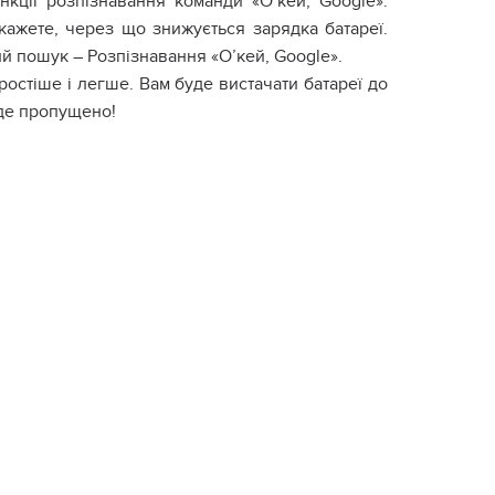
кції розпізнавання команди «О’кей, Google».
кажете, через що знижується зарядка батареї.
 пошук – Розпізнавання «О’кей, Google».
остіше і легше. Вам буде вистачати батареї до
уде пропущено!