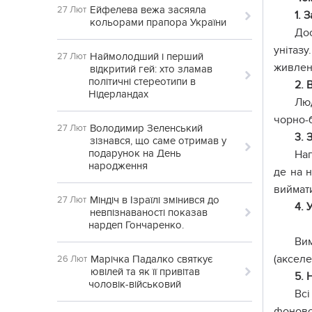
Ейфелева вежа засяяла
27 Лют
1. 
кольорами прапора України
До
унiтаз
Наймолодший і перший
27 Лют
живленн
відкритий гей: хто зламав
політичні стереотипи в
2. 
Нідерландах
Люд
чорно-б
Володимир Зеленський
27 Лют
3. 
зізнався, що саме отримав у
подарунок на День
Наг
народження
де на 
виймат
Міндіч в Ізраїлі змінився до
27 Лют
4. 
невпізнаваності показав
нардеп Гончаренко.
Ви
(акселе
Марічка Падалко святкує
26 Лют
ювілей та як її привітав
5. 
чоловік-військовий
Всі
фоновом