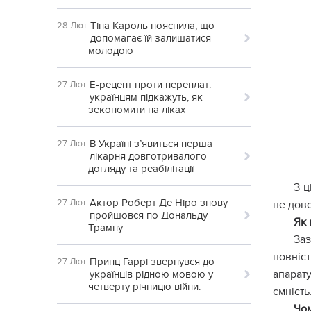
Тіна Кароль пояснила, що
28 Лют
допомагає їй залишатися
молодою
Е-рецепт проти переплат:
27 Лют
українцям підкажуть, як
зекономити на ліках
В Україні з’явиться перша
27 Лют
лікарня довготривалого
догляду та реабілітації
З ц
Актор Роберт Де Ніро знову
27 Лют
не дов
пройшовся по Дональду
Як 
Трампу
Заз
повніс
Принц Гаррі звернувся до
27 Лют
апарат
українців рідною мовою у
четверту річницю війни.
ємність
Чо