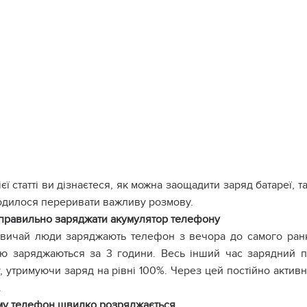
ієї статті ви дізнаєтеся, як можна заощадити заряд батареї, 
одилося переривати важливу розмову.
правильно заряджати акумулятор телефону
вичай люди заряджають телефон з вечора до самого ранку
тю заряджаються за 3 години. Весь інший час зарядний п
у, утримуючи заряд на рівні 100%. Через цей постійно акти
.
му телефон швидко розряджається