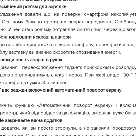
Засмічений роз’єм для зарядки
слідження довели що, на поверхні смартфона накопичуєть
у. Ось чому бажано протирати апарат періодично. Особлив
я. У цей отвір роз’єму потрапляє сміття і пил, через що зг
Встановлювати яскраві шпалери
и постійно дивляться на екран телефону, перевіряючи час,
ілу заставку ви значно скоротите споживання енергії.
Завжди носіть апарат в руках
рівання і переохолодження гаджета прискорюють розрядку 
нього не впливатимуть спека і мороз. При жарі вище +30 ° 
и телефон з сумки або кишені.
У вас завжди включений автоматичний поворот екрану
мкніть функцію «Автоматичний поворот екрану» і включай
рометр), який відповідає за цю функцію, витрачає дуже багат
Не закриваєте вікна додатків
 додатки, які ви просто згорнули, а не закрили, продовж
у режимі. Саме тому, рекомендуємо вам не забувати час від