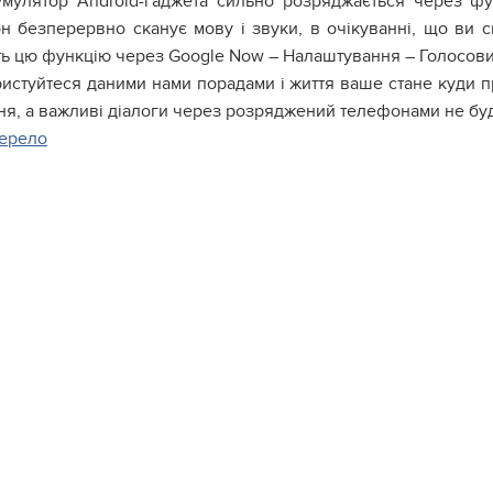
мулятор Android-гаджета сильно розряджається через фун
н безперервно сканує мову і звуки, в очікуванні, що ви с
ть цю функцію через Google Now – Налаштування – Голосовий
истуйтеся даними нами порадами і життя ваше стане куди пр
дня, а важливі діалоги через розряджений телефонами не б
ерело