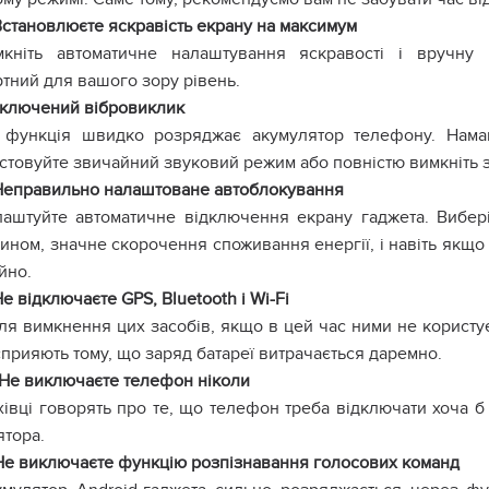
Встановлюєте яскравість екрану на максимум
мкніть автоматичне налаштування яскравості і вручну в
тний для вашого зору рівень.
Включений вібровиклик
 функція швидко розряджає акумулятор телефону. Намага
стовуйте звичайний звуковий режим або повністю вимкніть з
Неправильно налаштоване автоблокування
аштуйте автоматичне відключення екрану гаджета. Вибер
ином, значне скорочення споживання енергії, і навіть якщо 
йно.
Не відключаєте GPS, Bluetooth і Wi-Fi
ля вимкнення цих засобів, якщо в цей час ними не користуєт
сприяють тому, що заряд батареї витрачається даремно.
 Не виключаєте телефон ніколи
івці говорять про те, що телефон треба відключати хоча б
ятора.
 Не виключаєте функцію розпізнавання голосових команд