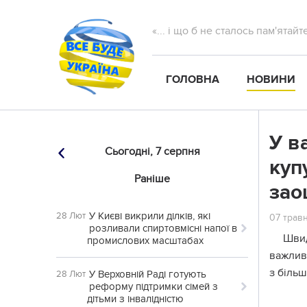
«... і що б не сталось пам'ятай
ГОЛОВНА
НОВИНИ
У в
Сьогодні,
7 серпня
куп
Раніше
зао
У Києві викрили ділків, які
28 Лют
07 травн
розливали спиртовмісні напої в
Швид
промислових масштабах
важлив
з біль
У Верховній Раді готують
28 Лют
реформу підтримки сімей з
дітьми з інвалідністю