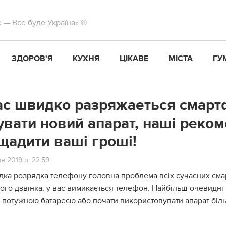
те — Все буде Україна» ©
ЗДОРОВ'Я
КУХНЯ
ЦІКАВЕ
МІСТА
ГУ
ас швидко разряжаеться смарт
увати новий апарат, наші реко
щадити ваші гроші!
я 2019 р. 22:59
ка розрядка телефону головна проблема всіх сучасних смарт
ого дзвінка, у вас вимикається телефон. Найбільш очевидн
ш потужною батареєю або почати використовувати апарат біл