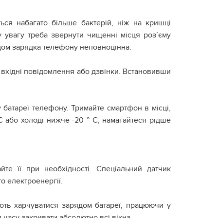
ся набагато більше бактерій, ніж на кришці
у увагу треба звернути чищенні місця роз’єму
одом зарядка телефону неповноцінна.
 вхідні повідомлення або дзвінки. Встановивши
батареї телефону. Тримайте смартфон в місці,
C або холоді нижче -20 ° C, намагайтеся рідше
те її при необхідності. Спеціальний датчик
о електроенергії.
ують харчуватися зарядом батареї, працюючи у
 часу закривати абсолютно всі вікна.