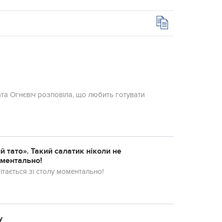
лата Огнєвіч розповіла, що любить готувати
 тато». Такий салатик ніколи не
оментально!
ітається зі столу моментально!
у