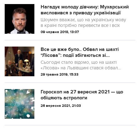
Нагадує молоду дівчину: Мухарський
висловився з приводу українізації
Шоумен вважає, що на українську мову
в країні потрібно перевести все і всіх
09 червня 2018, 13:07
Все це вже було.. Обвал на шахті
“Лісова”: події збігаються зі
сценарієм серіалу “Слуга народу”.
Сьогодні стало відомо, що на шахті
«Лісова» на Львівщині стався обвал
породи. За попередньою інформацією,
29 травня 2019, 15:33
загинуло двоє гірників. Так виходить, що
ці події збіглися зі скандальним епізодо...
Гороскоп на 27 вересня 2021 — що
обіцяють астрологи
26 вересня 2021, 21:03