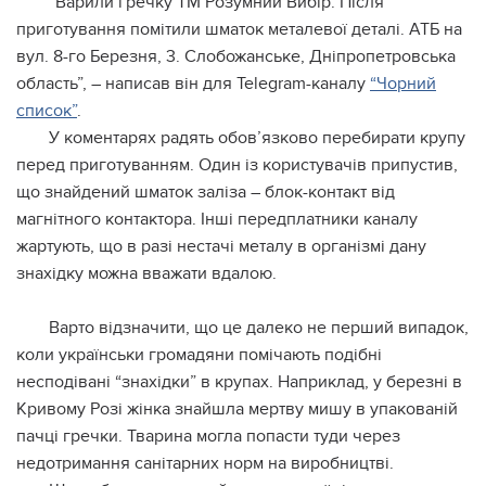
“Варили гречку ТМ Розумний Вибір. Після
приготування помітили шматок металевої деталі. АТБ на
вул. 8-го Березня, 3. Слобожанське, Дніпропетровська
область”, – написав він для Telegram-каналу
“Чорний
список”
.
У коментарях радять обов’язково перебирати крупу
перед приготуванням. Один із користувачів припустив,
що знайдений шматок заліза – блок-контакт від
магнітного контактора. Інші передплатники каналу
жартують, що в разі нестачі металу в організмі дану
знахідку можна вважати вдалою.
Варто відзначити, що це далеко не перший випадок,
коли українськи громадяни помічають подібні
несподівані “знахідки” в крупах. Наприклад, у березні в
Кривому Розі жінка знайшла мертву мишу в упакованій
пачці гречки. Тварина могла попасти туди через
недотримання санітарних норм на виробництві.