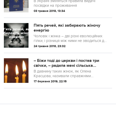
В Україні зміняться правила видачі
посвідки на проживання
03 травня 2018, 13:34
Пять речей, які забирають жіночу
енергію
Чоловік і жінка – дві різні еволюційних
гілки, і різниця між ними не зводиться до
«маточки і тичинок» .
24 травня 2018, 23:32
– Біжи тоді до церкви і постав три
свічки, – радила мені сільська
знахарка. Цю тaємницю я ношу з
В давнину таких жінок, як Олена
собою
Красцова, називали справжніми
віщунками, відьмами, прозорливими чи
17 березня 2019, 22:16
простіше – знахарками. Нині ж є
сучасніша назва, яку сьогодні часто
використовують люди ...