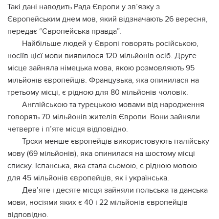
Такі дані наводить Рада Європи у зв’язку з
Європейським днем мов, який відзначають 26 вересня,
передає “Європейська правда”.
Найбільше людей у Європі говорять російською,
носіїв цієї мови виявилося 120 мільйонів осіб. Друге
місце зайняла німецька мова, якою розмовляють 95
мільйонів європейців. Французька, яка опинилася на
третьому місці, є рідною для 80 мільйонів чоловік.
Англійською та турецькою мовами від народження
говорять 70 мільйонів жителів Європи. Вони зайняли
четверте і п’яте місця відповідно.
Трохи менше європейців використовують італійську
мову (69 мільйонів), яка опинилася на шостому місці
списку. Іспанська, яка стала сьомою, є рідною мовою
для 45 мільйонів європейців, як і українська.
Дев’яте і десяте місця зайняли польська та данська
мови, носіями яких є 40 і 22 мільйонів європейців
відповідно.