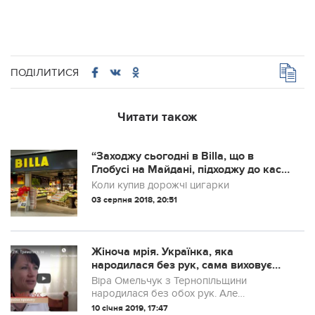
ПОДІЛИТИСЯ
Читати також
“Заходжу сьогодні в Billa, що в
Глобусі на Майдані, підходжу до каси,
кажу, які мені цигарки, а касирка у
Коли купив дорожчі цигарки
відповідь почнає показувати
03 серпня 2018, 20:51
жестами, що вона глухоніма…”
Жіноча мрія. Українка, яка
народилася без рук, сама виховує
двох дітей (ВІДЕО)
Віра Омельчук з Тернопільщини
народилася без обох рук. Але
справляється по господарству, тримає
10 січня 2019, 17:47