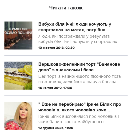
Читати також
Вибухи біля Ічні: люди ночують у
спортзалах на матах, потрібна
допомога! Допоможіть
Люди, які постраждали у результаті
розповсюдити!
вибухів біля Ічні, ночують у спортзалах
на матах, волонтери збирають допомогу
10 жовтня 2018, 02:39
- потрібні дитячі памперси, теплі дитячі
речі, матраци та ковдри.
Вершково-желейний торт “Бананове
диво” з ананасами і безе
Цей торт із найніжнішого пісочного тіста
на жовтках, желейного шару з бананами
і шматочками соковитого ананаса,
14 квітня 2019, 17:34
повітряного ванільного вершково-
сирного крему і хрусткої шапочки безе
з шок...
" Вже не перебираю" Ірина Білик про
чоловіків, якого чоловіка хоче
співачка?
Ірина Білик висловилася про чоловіків і
яким бачить свого майбутнього
обранця: "Вже не перебираю"
12 грудня 2025, 11:20