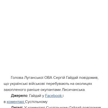
Голова Луганської ОВА Сергій Гайдай повідомив,
що українські військові перебувають на околицях
захопленого раніше окупантами Лисичанська.
Джерело
: Гайдай у
Facebook
і
в
коментарі
Суспільному
Деталі
: У коментарі Суспільному Гайдай повідомив,