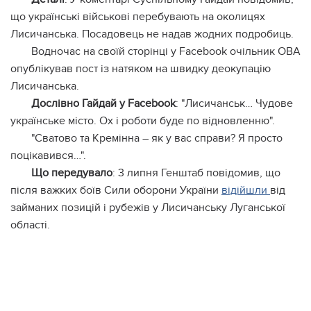
що українські військові перебувають на околицях
Лисичанська. Посадовець не надав жодних подробиць.
Водночас на своїй сторінці у Facebook очільник ОВА
опублікував пост із натяком на швидку деокупацію
Лисичанська.
Дослівно Гайдай у Facebook
: "Лисичанськ… Чудове
українське місто. Ох і роботи буде по відновленню".
"Сватово та Кремінна – як у вас справи? Я просто
поцікавився…".
Що передувало
: 3 липня Генштаб повідомив, що
після важких боїв Сили оборони України
відійшли
від
займаних позицій і рубежів у Лисичанську Луганської
області.