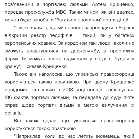
пов'язаними з торгівлею людьми Артем Крищенко,
передає прес-служба МВС. Таким чином, як він вважає,
можна буде запобігти "багатьом злочинам" проти дітей.
"Так, я вважаю, що ми повинні запровадити в Україні
відкритий реєстр педофілів – такий, як у багатьох
європейських країнах. За кордоном такі люди ніколи не
зможуть влаштуватися на держслужбу, в престижну
фірму. Їм можуть навіть відмовити у в'їзді в будь-яку
країну", – сказав Крищенко.
Також він наголосив, що українські правоохоронці
користуються такою практикою. При цьому Крищенко
повідомив, що тільки в 2018 році поліція зафіксувала
186 фактів торгівлі людьми, та передала до суду п'ять
справ щодо торгівлі дітьми з метою вилучення їх
органів.
Він також додав, що українські правоохоронці
користуються такою практикою.
"Наприклад, коли до нас летить іноземець, який