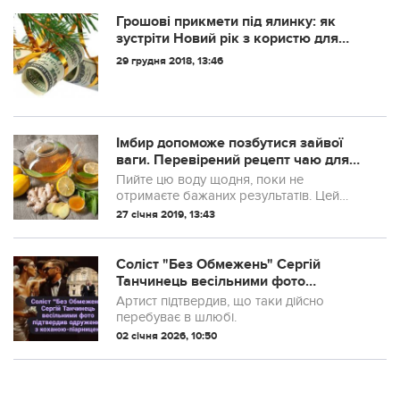
Грошові прикмети під ялинку: як
зустріти Новий рік з користю для
гаманця
29 грудня 2018, 13:46
Імбир допоможе позбутися зайвої
ваги. Перевірений рецепт чаю для
схуднення
Пийте цю воду щодня, поки не
отримаєте бажаних результатів. Цей
рецепт випробуваний і протестований
27 січня 2019, 13:43
багатьма!
Соліст "Без Обмежень" Сергій
Танчинець весільними фото
підтвердив одруження з коханою-
Артист підтвердив, що таки дійсно
піарницею
перебуває в шлюбі.
02 січня 2026, 10:50