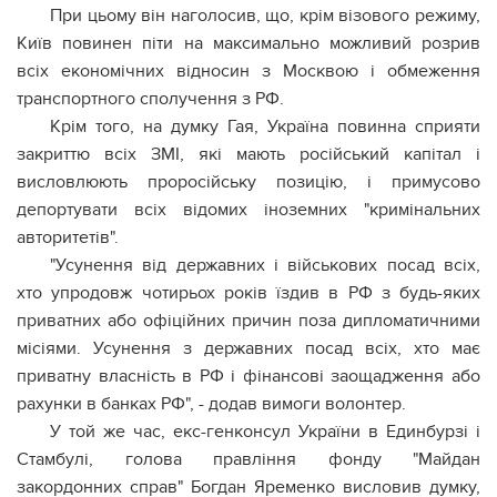
При цьому він наголосив, що, крім візового режиму,
Київ повинен піти на максимально можливий розрив
всіх економічних відносин з Москвою і обмеження
транспортного сполучення з РФ.
Крім того, на думку Гая, Україна повинна сприяти
закриттю всіх ЗМІ, які мають російський капітал і
висловлюють проросійську позицію, і примусово
депортувати всіх відомих іноземних "кримінальних
авторитетів".
"Усунення від державних і військових посад всіх,
хто упродовж чотирьох років їздив в РФ з будь-яких
приватних або офіційних причин поза дипломатичними
місіями. Усунення з державних посад всіх, хто має
приватну власність в РФ і фінансові заощадження або
рахунки в банках РФ", - додав вимоги волонтер.
У той же час, екс-генконсул України в Единбурзі і
Стамбулі, голова правління фонду "Майдан
закордонних справ" Богдан Яременко висловив думку,