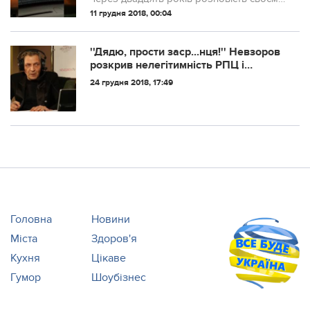
психоаналітику.
11 грудня 2018, 00:04
''Дядю, прости заср...нця!'' Невзоров
розкрив нелегітимність РПЦ і
Кирила. ВІДЕО
24 грудня 2018, 17:49
Головна
Новини
Міста
Здоров'я
Кухня
Цікаве
Гумор
Шоубізнес