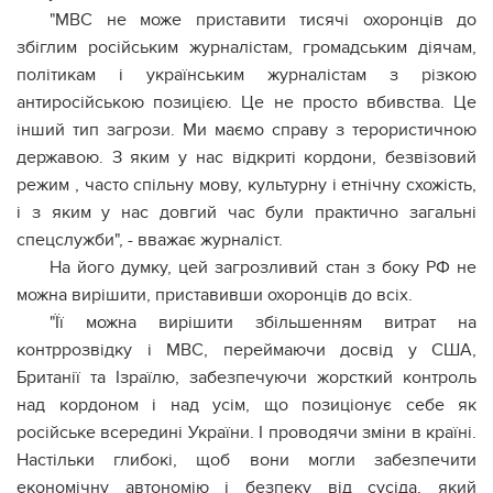
"МВС не може приставити тисячі охоронців до
збіглим російським журналістам, громадським діячам,
політикам і українським журналістам з різкою
антиросійською позицією. Це не просто вбивства. Це
інший тип загрози. Ми маємо справу з терористичною
державою. З яким у нас відкриті кордони, безвізовий
режим , часто спільну мову, культурну і етнічну схожість,
і з яким у нас довгий час були практично загальні
спецслужби", - вважає журналіст.
На його думку, цей загрозливий стан з боку РФ не
можна вирішити, приставивши охоронців до всіх.
"Її можна вирішити збільшенням витрат на
контррозвідку і МВС, переймаючи досвід у США,
Британії та Ізраїлю, забезпечуючи жорсткий контроль
над кордоном і над усім, що позиціонує себе як
російське всередині України. І проводячи зміни в країні.
Настільки глибокі, щоб вони могли забезпечити
економічну автономію і безпеку від сусіда, який