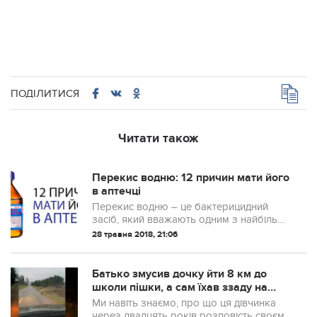
ПОДІЛИТИСЯ
Читати також
Перекис водню: 12 причин мати його
в аптечці
Перекис водню – це бактерицидний
засіб, який вважають одним з найбільш
безпечних та ефективних препаратів для
28 травня 2018, 21:06
дезінфекції.
Батько змусив дочку йти 8 км до
школи пішки, а сам їхав ззаду на
машині
Ми навіть знаємо, про що ця дівчинка
через двадцять років розповість своєму