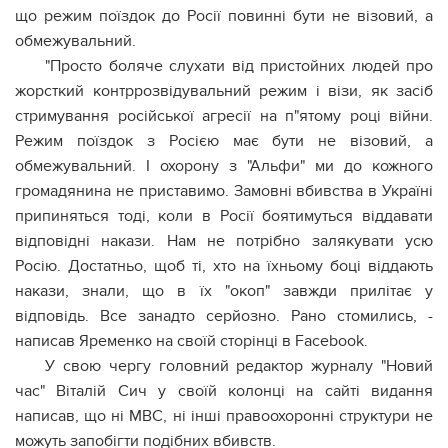
що режим поїздок до Росії повинні бути не візовий, а
обмежувальний.
"Просто боляче слухати від пристойних людей про
жорсткий контррозвідувальний режим і візи, як засіб
стримування російської агресії на п"ятому році війни.
Режим поїздок з Росією має бути не візовий, а
обмежувальний. І охорону з "Альфи" ми до кожного
громадянина не приставимо. Замовні вбивства в Україні
припиняться тоді, коли в Росії боятимуться віддавати
відповідні накази. Нам не потрібно залякувати усю
Росію. Достатньо, щоб ті, хто на їхньому боці віддають
накази, знали, що в їх "окоп" завжди прилітає у
відповідь. Все занадто серйозно. Рано стомились, -
написав Яременко на своїй сторінці в Facebook.
У свою чергу головний редактор журналу "Новий
час" Віталій Сич у своїй колонці на сайті видання
написав, що ні МВС, ні інші правоохоронні структури не
можуть запобігти подібних вбивств.