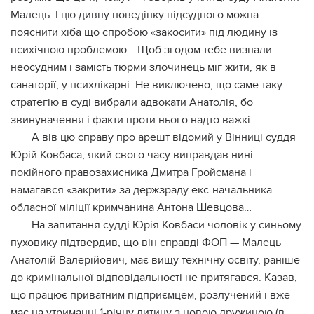
Малець. І цю дивну поведінку підсудного можна
пояснити хіба що спробою «закосити» під людину із
психічною проблемою… Щоб згодом тебе визнали
неосудним і замість тюрми злочинець міг жити, як в
санаторії, у психлікарні. Не виключено, що саме таку
стратегію в суді вибрали адвокати Анатолія, бо
звинувачення і факти проти нього надто важкі…
А вів цю справу про арешт відомий у Вінниці суддя
Юрій Ковбаса, який свого часу виправдав нині
покійного правозахисника Дмитра Гройсмана і
намагався «закрити» за держзраду екс-начальника
обласної міліції кримчанина Антона Шевцова…
На запитання судді Юрія Ковбаси чоловік у синьому
пуховику підтвердив, що він справді ФОП — Малець
Анатолій Валерійович, має вищу технічну освіту, раніше
до кримінальної відповідальності не притягався. Казав,
що працює приватним підприємцем, розлучений і вже
має на утриманні 1-річну дитину з новою дружиною (в