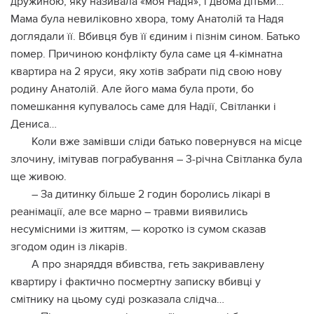
дружиною, яку називала «моя Надя», і двома дітьми…
Мама була невиліковно хвора, тому Анатолій та Надя
доглядали її. Вбивця був її єдиним і пізнім сином. Батько
помер. Причиною конфлікту була саме ця 4-кімнатна
квартира на 2 яруси, яку хотів забрати під свою нову
родину Анатолій. Але його мама була проти, бо
помешкання купувалось саме для Надії, Світланки і
Дениса…
Коли вже замівши сліди батько повернувся на місце
злочину, імітував пограбування – 3-річна Світланка була
ще живою.
– За дитинку більше 2 годин боролись лікарі в
реанімації, але все марно – травми виявились
несумісними із життям, — коротко із сумом сказав
згодом один із лікарів.
А про знаряддя вбивства, геть закривавлену
квартиру і фактично посмертну записку вбивці у
смітнику на цьому суді розказала слідча…