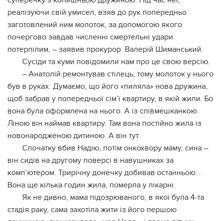
суперечку з колишньою дружиною. Під час неї,
реалізуючи свій умисел, взяв до рук попередньо
заготовлений ним молоток, за допомогою якого
почергово завдав численні смертельні удари
потерпілим, – заявив прокурор Валерій Шиманський.
Сусіди та куми повідомили нам про це свою версію.
– Анатолій ремонтував стілець, тому молоток у нього
був в руках. Думаємо, що його «пиляла» нова дружина,
щоб забрав у попередньої сім’ї квартиру, в якій жили. Бо
вона була оформлена на нього. А із співмешканкою
Ліною він наймав квартиру. Там вона постійно жила із
новонародженою дитиною. А він тут.
Спочатку вбив Надію, потім онкохвору маму, сина –
він сидів на другому поверсі в навушниках за
комп’ютером. Трирічну донечку добивав останньою…
Вона ще кілька годин жила, померла у лікарні.
Як не дивно, мама підозрюваного, в якої була 4-та
стадія раку, сама захотіла жити із його першою