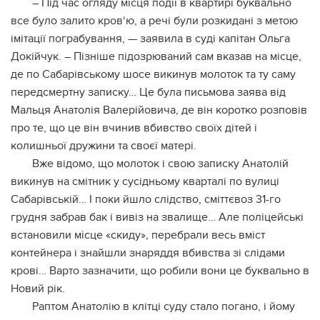
– Під час огляду місця події в квартирі буквально
все було залито кров‘ю, а речі були розкидані з метою
імітації пограбування, — заявила в суді капітан Ольга
Докійчук. – Пізніше підозрюваний сам вказав на місце,
де по Сабарівському шосе викинув молоток та ту саму
передсмертну записку… Це була письмова заява від
Мальця Анатолія Валерійовича, де він коротко розповів
про те, що це він вчинив вбивство своїх дітей і
колишньої дружини та своєї матері.
Вже відомо, що молоток і свою записку Анатолій
викинув на смітник у сусідньому кварталі по вулиці
Сабарівській… І поки йшло слідство, сміттєвоз 31-го
грудня забрав бак і вивіз на звалище… Але поліцейські
встановили місце «скиду», перебрали весь вміст
контейнера і знайшли знаряддя вбивства зі слідами
крові… Варто зазначити, що робили вони це буквально в
Новий рік.
Раптом Анатолію в клітці суду стало погано, і йому