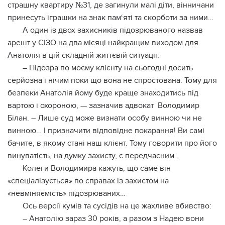
страшну квартиру №31, де загинули малі діти, вінничани
принесуть іграшки на знак пам‘яті та скорботи за ними…
А один із двох захисників підозрюваного назвав
арешт у СІЗО на два місяці найкращим виходом для
Анатолія в цій складній життєвій ситуації.
– Підозра по моєму клієнту на сьогодні досить
серйозна і нічим поки що вона не спростована. Тому для
безпеки Анатолія йому буде краще знаходитись під
вартою і охороною, — зазначив адвокат Володимир
Білан. – Лише суд може визнати особу винною чи не
винною… І призначити відповідне покарання! Ви самі
бачите, в якому стані наш клієнт. Тому говорити про його
винуватість, на думку захисту, є передчасним…
Колеги Володимира кажуть, що саме він
«спеціалізується» по справах із захистом на
«невміняємість» підозрюваних…
Ось версії кумів та сусідів на це жахливе вбивство:
– Анатолію зараз 30 років, а разом з Надею вони