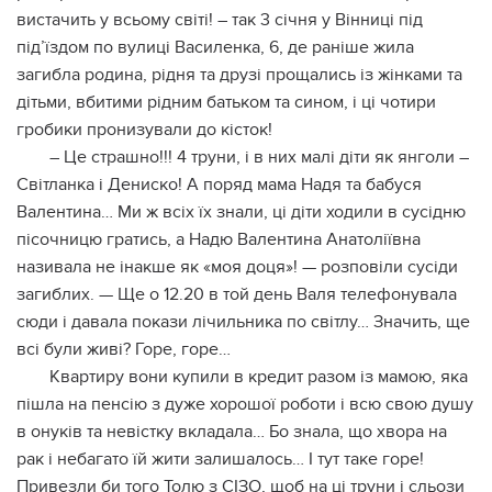
вистачить у всьому світі! – так 3 січня у Вінниці під
під’їздом по вулиці Василенка, 6, де раніше жила
загибла родина, рідня та друзі прощались із жінками та
дітьми, вбитими рідним батьком та сином, і ці чотири
гробики пронизували до кісток!
– Це страшно!!! 4 труни, і в них малі діти як янголи –
Світланка і Дениско! А поряд мама Надя та бабуся
Валентина… Ми ж всіх їх знали, ці діти ходили в сусідню
пісочницю гратись, а Надю Валентина Анатоліївна
називала не інакше як «моя доця»! — розповіли сусіди
загиблих. — Ще о 12.20 в той день Валя телефонувала
сюди і давала покази лічильника по світлу… Значить, ще
всі були живі? Горе, горе…
Квартиру вони купили в кредит разом із мамою, яка
пішла на пенсію з дуже хорошої роботи і всю свою душу
в онуків та невістку вкладала… Бо знала, що хвора на
рак і небагато їй жити залишалось… І тут таке горе!
Привезли би того Толю з СІЗО, щоб на ці труни і сльози