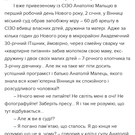
І вже привезеному із СІЗО Анатолію Мальцю в
перший робочий день Нового року, 2 січня, у Вінниці
міський суд обрав запобіжну міру – 60 діб арешту в
СІЗО вбивці власних дітей, дружини та матері. Адже за
кілька годин до Нового року в мікрорайоні Академічний
30-річний ІТішник, ймовірно, через сімейну сварку чи
«квартирне питання» забив молотком свою маму, екс-
дружину і двох своїх малих дітей – 7-річного хлопчика та
3-річну дівчинку… Але як на таке міг піти досить
успішний програміст і батько Анатолій Малець, якого
знала вся комп’ютерна Вінниця як спокійного і
розсудливого чоловіка?!
– Нічого мене не питайте! Не світіть мені в очі! Не
фотографуйте! Заберіть пресу… Я і так не розумію, що
тут відбувається…
– Але ж ви в суді!?
– Я погано пам’ятаю, що сталось. Я до кінця не
розумію що це я, чому? – говорив у клітці суду Анатолій