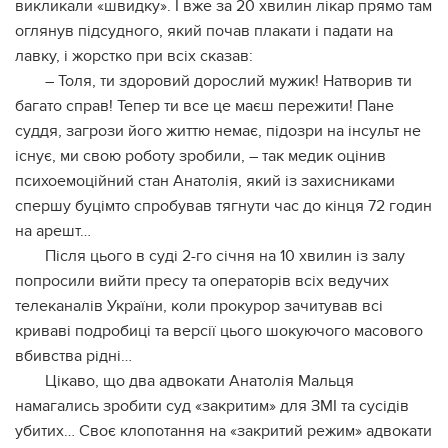
викликали «швидку». І вже за 20 хвилин лікар прямо там
оглянув підсудного, який почав плакати і падати на
лавку, і жорстко при всіх сказав:
– Толя, ти здоровий дорослий мужик! Натворив ти
багато справ! Тепер ти все це маєш пережити! Пане
суддя, загрози його життю немає, підозри на інсульт не
існує, ми свою роботу зробили, – так медик оцінив
психоемоційний стан Анатолія, який із захисниками
спершу буцімто спробував тягнути час до кінця 72 годин
на арешт…
Після цього в суді 2-го січня на 10 хвилин із залу
попросили вийти пресу та операторів всіх ведучих
телеканалів України, коли прокурор зачитував всі
криваві подробиці та версії цього шокуючого масового
вбивства рідні…
Цікаво, що два адвокати Анатолія Мальця
намагались зробити суд «закритим» для ЗМІ та сусідів
убитих… Своє клопотання на «закритий режим» адвокати