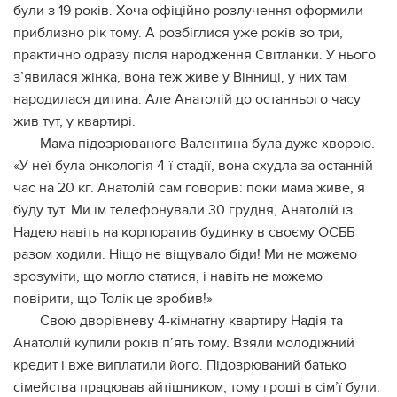
були з 19 років. Хоча офіційно розлучення оформили
приблизно рік тому. А розбіглися уже років зо три,
практично одразу після народження Світланки. У нього
з’явилася жінка, вона теж живе у Вінниці, у них там
народилася дитина. Але Анатолій до останнього часу
жив тут, у квартирі.
Мама підозрюваного Валентина була дуже хворою.
«У неї була онкологія 4-ї стадії, вона схудла за останній
час на 20 кг. Анатолій сам говорив: поки мама живе, я
буду тут. Ми їм телефонували 30 грудня, Анатолій із
Надею навіть на корпоратив будинку в своєму ОСББ
разом ходили. Ніщо не віщувало біди! Ми не можемо
зрозуміти, що могло статися, і навіть не можемо
повірити, що Толік це зробив!»
Свою дворівневу 4-кімнатну квартиру Надія та
Анатолій купили років п’ять тому. Взяли молодіжний
кредит і вже виплатили його. Підозрюваний батько
сімейства працював айтішником, тому гроші в сім’ї були.