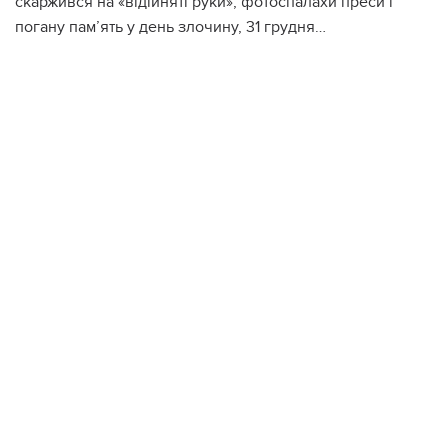
скаржився на «відійняті руки», фотоспалахи преси і
погану пам’ять у день злочину, 31 грудня…