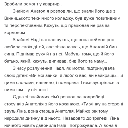
Зробили ремонт у квартирі.
Знайомі Анатолія розповіли, що знали його ще з
Вінницького технічного коледжу, був дуже позитивним
та перспективним. Кажуть, що працював не раз за
кордоном.
Знайомі Наді наголошують, що вона неймовірно
любила своїх дітей, але зізнавалась, що Анатолій бив
сина. Піднімав руку й на неї. Мабуть, тому, що й його
батько, який, кажуть, випивав, бив його та маму…
З часу розлучення Надя, як могла, підтримувала
своїх дітей: «Ви мої зайки, я люблю вас, ви найкращі»… З
цими словами, напевно, і помирала. І вже зустрілась із
ними там – у вічності.
Одна зі знайомих сім’ї розповіла подробиці
стосунків Анатолія з його коханкою. «Ту жінку на стороні
звуть Ліна, вона старша Анатолія. Майже рік тому
народила дитину від нього. Незадовго до трагедії Ліна
начебто навіть дзвонила Наді і погрожувала. А вона в