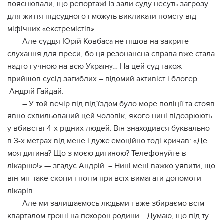
пояснювали, що репортажі із зали суду несуть загрозу
для життя підсудного і можуть викликати помсту від
міфічних «екстремістів»…
Але суддя Юрій Ковбаса не пішов на закрите
слухання для преси, бо ця резонансна справа вже стала
надто гучною на всю Україну… На цей суд також
прийшов сусід загиблих – відомий активіст і блогер
Андрій Гайдай.
– У той вечір під під’їздом було море поліції та стояв
явно схвильований цей чоловік, якого нині підозрюють
у вбивстві 4-х рідних людей. Він знаходився буквально
в 3-х метрах від мене і дуже емоційно тоді кричав: «Де
моя дитина? Що з моєю дитиною? Телефонуйте в
лікарню!» — згадує Андрій. – Нині мені важко уявити, що
він міг таке скоїти і потім при всіх вимагати допомоги
лікарів…
Але ми залишаємось людьми і вже збираємо всім
кварталом гроші на похорон родини… Думаю, що під ту