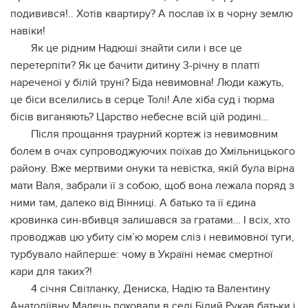
подивився!.. Хотів квартиру? А послав їх в чорну землю
навіки!
Як це рідним Надюші знайти сили і все це
перетерпіти? Як це бачити дитину 3-річну в платті
нареченої у білій труні? Біда невимовна! Люди кажуть,
це біси вселились в серце Толі! Але хіба суд і тюрма
бісів виганяють? Царство небесне всій цій родині…
Після прощання траурний кортеж із невимовним
болем в очах супроводжуючих поїхав до Хмільницького
району. Вже мертвими онуки та невістка, якій була вірна
мати Валя, забрали її з собою, щоб вона лежала поряд з
ними там, далеко від Вінниці. А батько та її єдина
кровинка син-вбивця залишався за гратами… І всіх, хто
проводжав цю убиту сім’ю морем сліз і невимовної туги,
турбувало найперше: чому в Україні немає смертної
кари для таких?!
4 січня Світланку, Дениска, Надію та Валентину
Анатоліївну Малець поховали в селі Білий Рукав батьки і