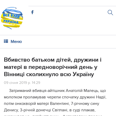
Меню
Вбивство батьком дітей, дружини і
матері в передноворічний день у
Вінниці сколихнуло всю Україну
09 січня 2019 р. 14:29
Затриманий вбивця-айтішник Анатолій Малець, що
молотком проламував черепи спочатку дружині Надії,
потім онкохворій матері Валентині, 7-річному сину
Денису, 3-річній донечці Світлані, в суді плакав,