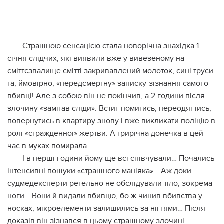
Страшною сенсацією стала новорічна знахідка 1
січня слідчих, які виявили вже у вивезеному на
сміттєзвалище смітті закривавлений молоток, сині труси
та, ймовірно, «передсмертну» записку-зізнання самого
вбивці! Але з собою він не покінчив, а 2 години після
злочину «замітав сліди». Встиг помитись, переодягтись,
повернутись в квартиру знову і вже викликати поліцію в
ролі «стражденної» жертви. А трирічна донечка в цей
час в муках помирала…
І в перші години йому ще всі співчували… Почались
інтенсивні пошуки «страшного маніяка»… Аж доки
судмедексперти ретельно не обслідували тіло, зокрема
ноги… Вони й видали вбивцю, бо ж чинив вбивства у
носках, мікроелементи залишились за нігтями… Після
доказів він зізнався в цьому страшному злочині…