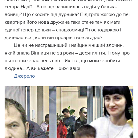
сестра Надії… А на що залишилась надія у батька-
вбивці? Що скосить під дурника? Підігріта жагою до тієї
квартири його нова дружина таки стане там як мати
єдиної тепер доньки – спадкоємиці її господаркою і
дочекається, коли він прозріє і все згадає?
Це чи не настрашніший і найцинічніший злочин,
який знала Вінниця не за роки – десятиліття. І тому про
нього вже знає весь світ… Як і те, що може зробити
людина… А ви кажете – хижі звірі!
Джерело