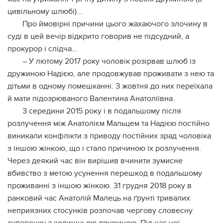
цивільному шлюбі)…
Про ймовірні причини цього жахаючого злочину в
суді в цей вечір відкрито говорив не підсудний, а
прокурор і слідча…
– У лютому 2017 року чоловік розірвав шлюб із
дружиною Надією, але продовжував проживати з нею та
дітьми в одному помешканні. З жовтня до них переїхала
й мати підозрюваного Валентина Анатоліївна.
З середини 2015 року і в подальшому після
розлучення між Анатолієм Мальцем та Надією постійно
виникали конфлікти з приводу постійних зрад чоловіка
з іншою жінкою, що і стало причиною їх розлучення.
Через деякий час він вирішив вчинити зумисне
вбивство з метою усунення перешкод в подальшому
проживанні з іншою жінкою. 31 грудня 2018 року в
ранковий час Анатолій Малець на ґрунті тривалих
неприязних стосунків розпочав чергову словесну