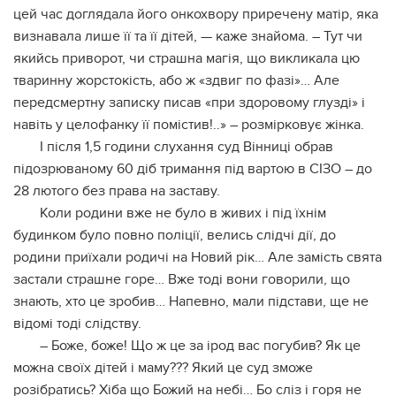
цей час доглядала його онкохвору приречену матір, яка
визнавала лише її та її дітей, — каже знайома. – Тут чи
якийсь приворот, чи страшна магія, що викликала цю
тваринну жорстокість, або ж «здвиг по фазі»… Але
передсмертну записку писав «при здоровому глузді» і
навіть у целофанку її помістив!..» – розмірковує жінка.
І після 1,5 години слухання суд Вінниці обрав
підозрюваному 60 діб тримання під вартою в СІЗО – до
28 лютого без права на заставу.
Коли родини вже не було в живих і під їхнім
будинком було повно поліції, велись слідчі дії, до
родини приїхали родичі на Новий рік… Але замість свята
застали страшне горе… Вже тоді вони говорили, що
знають, хто це зробив… Напевно, мали підстави, ще не
відомі тоді слідству.
– Боже, боже! Що ж це за ірод вас погубив? Як це
можна своїх дітей і маму??? Який це суд зможе
розібратись? Хіба що Божий на небі… Бо сліз і горя не