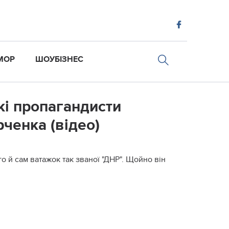
МОР
ШОУБІЗНЕС
кі пропагандисти
рченка (відео)
о й сам ватажок так званої "ДНР". Щойно він