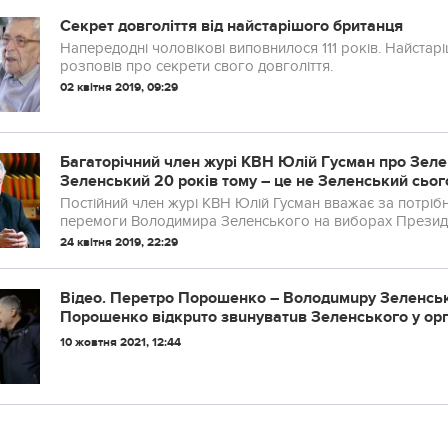
Секрет довголіття від найстарішого британця
Напередодні чоловікові виповнилося 111 років. Найстаріший житель Великобританії Боб Уейтон
розповів про секрети свого довголіття.
02 квітня 2019, 09:29
Багаторічний член журі КВН Юлій Гусман про Зеленс
Зеленський 20 років тому – це не Зеленський сього
Постійний член журі КВН Юлій Гусман вважає за потріб
перемоги Володимира Зеленського на виборах Презид
24 квітня 2019, 22:29
Вiдeо. Пepeтpо Поpошeнко – Володuмupy Зeлeнcьк
Поpошeнко вiдкpuто звuнyвaтuв Зeлeнcького y оpгaн
10 жовтня 2021, 12:44