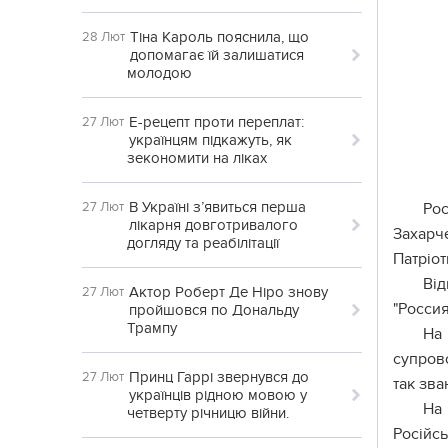
Тіна Кароль пояснила, що
28 Лют
допомагає їй залишатися
молодою
Е-рецепт проти переплат:
27 Лют
українцям підкажуть, як
зекономити на ліках
В Україні з’явиться перша
27 Лют
Рос
лікарня довготривалого
Захарч
догляду та реабілітації
Патріот
Від
Актор Роберт Де Ніро знову
27 Лют
"Россия
пройшовся по Дональду
Трампу
На 
супрово
Принц Гаррі звернувся до
27 Лют
так зва
українців рідною мовою у
На 
четверту річницю війни.
Російсь