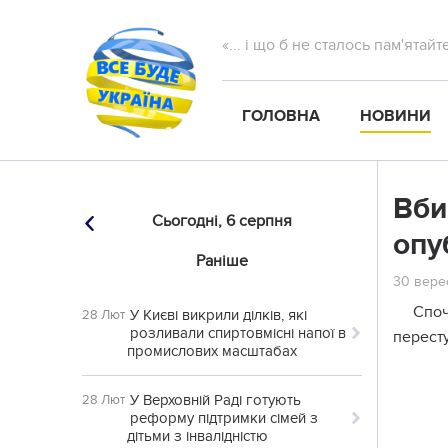
«... і що б не сталось пам'ятай
ГОЛОВНА
НОВИНИ
Вби
Сьогодні,
6 серпня
опу
Раніше
30 верес
Споч
У Києві викрили ділків, які
28 Лют
розливали спиртовмісні напої в
пересту
промислових масштабах
У Верховній Раді готують
28 Лют
реформу підтримки сімей з
дітьми з інвалідністю