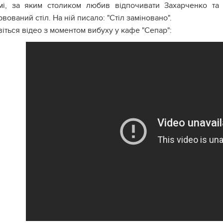
мі, за яким столиком любив відпочивати Захарченко та 
вований стіл. На ній писало: "Стіл заміновано".
іться відео з моментом вибуху у кафе "Сепар":