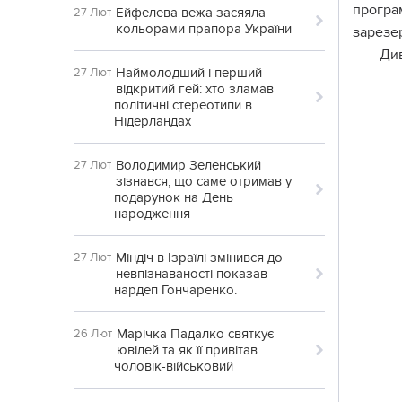
програ
Ейфелева вежа засяяла
27 Лют
кольорами прапора України
зарезер
Див
Наймолодший і перший
27 Лют
відкритий гей: хто зламав
політичні стереотипи в
Нідерландах
Володимир Зеленський
27 Лют
зізнався, що саме отримав у
подарунок на День
народження
Міндіч в Ізраїлі змінився до
27 Лют
невпізнаваності показав
нардеп Гончаренко.
Марічка Падалко святкує
26 Лют
ювілей та як її привітав
чоловік-військовий