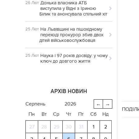
Донька власника АТБ
26 Лют
виступила у Відні з Іриною
Білик та анонсувала спільний хіт
На Львівщині на пішохідному
25 Лют
переході прокурор збив двох
дітей військовослужбовця
Наука і 97 років досвіду: у чому
25 Лют
ключ до довгого життя
АРХІВ НОВИН
серпень
2026
←
→
ПОДІЛ
Пн
Вт
Ср
Чт
Пт
Сб
Нд
27
28
29
30
31
1
2