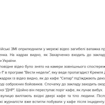
ійські ЗМІ оприлюднили у мережі відео загибелі ватажка п
енка. На кадрах видно, як Захарченко входить до заклад
и України.
повідне відео було знято на камери зовнішнього спостер
-1" в програмі "Вести недели", яку веде пропагадист Кремля
кадрах із відео видно, як до кафе "Сепар" під'їжджають дек
ді озброєних бойовиків. Спочатку до закладу заходить охор
ної "ДНР". Щойно він переступає поріг кафе, як лунає вибух.
вулицю вилітають вхідні двері кафе та тіло людини. Післ
кі журналісти вже встигли побувати у кафе після інциденту