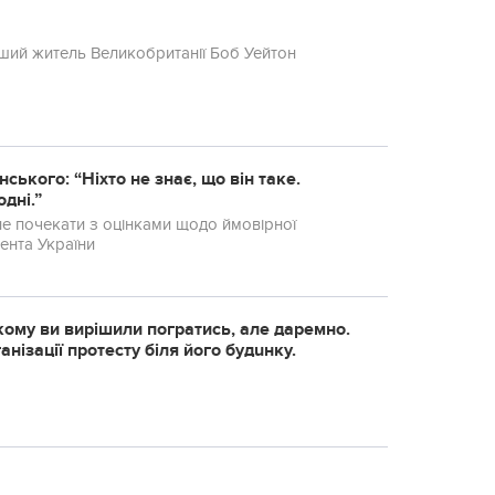
ького: “Ніхто не знає, що він таке.
дні.”
не почекати з оцінками щодо ймовірної
ента України
омy ви вирішили погратись, але даремно.
iзaцiї пpотecтy бiля його бyдuнкy.