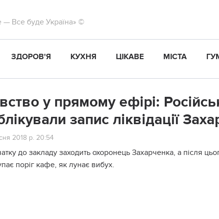
те — Все буде Україна» ©
ЗДОРОВ'Я
КУХНЯ
ЦІКАВЕ
МІСТА
ГУ
вство у прямому ефірі: Російсь
блікували запис ліквідації Заха
ня 2018 р. 20:54
атку до закладу заходить охоронець Захарченка, а після цьог
пає поріг кафе, як лунає вибух.