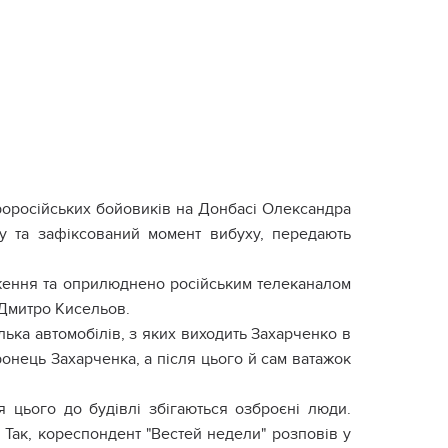
роросійських бойовиків на Донбасі Олександра
у та зафіксований момент вибуху, передають
еження та оприлюднено російським телеканалом
 Дмитро Кисельов.
ілька автомобілів, з яких виходить Захарченко в
онець Захарченка, а після цього й сам ватажок
я цього до будівлі збігаються озброєні люди.
. Так, кореспондент "Вестей недели" розповів у