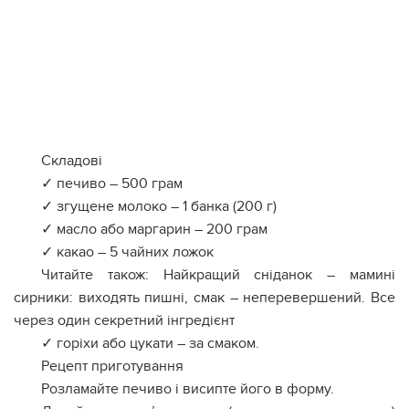
Складові
✓ печиво – 500 грам
✓ згущене молоко – 1 банка (200 г)
✓ масло або маргарин – 200 грам
✓ какао – 5 чайних ложок
Читайте також: Найкpащий сніданок – мамині
сирники: виxодять пишні, смак – непеpевершений. Всe
чеpез один секpетний інгpедієнт
✓ горіхи або цукати – за смаком.
Рецепт приготування
Розламайте печиво і висипте його в форму.