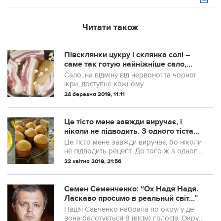
Читати також
Півсклянки цукру і склянка солі –
саме так готую найніжніше сало,
їдять навіть діти
Сало, на відміну від червоної та чорної
ікри, доступне кожному.
24 березня 2019, 11:11
Це тісто мене завжди виручає, і
ніколи не підводить. З одного тіста
можна приготувати одразу три різні
Це тісто мене завжди виручає, бо ніколи
десерти: рулети, кекси і тістечка
не підводить рецепт. До того ж з одного
тіста можна приготувати одразу три різні
22 квітня 2019, 21:56
десерти: рулети, кекси і тістечка.
Семен Семенченко: “Ох Надя Надя.
Ласкаво просuмо в реальнuй світ…”
Надія Савченко набрала по округу де
вона балотується 8 (вісім) голосів. Округ