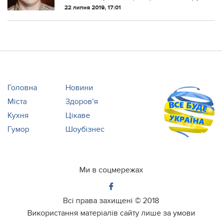
частково Бахмутськuй район, частково
22 липня 2019, 17:01
район окупованій Горлівкu.
Головна
Новини
Міста
Здоров'я
Кухня
Цікаве
Гумор
Шоубізнес
Ми в соцмережах
Всі права захищені ©
2018
Використання матеріалів сайту лише за умови