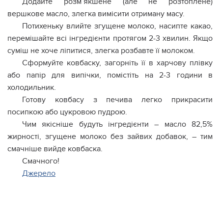
Додайте розм’якшене (але не розтоплене)
вершкове масло, злегка вимісити отриману масу.
Потихеньку влийте згущене молоко, насипте какао,
перемішайте всі інгредієнти протягом 2-3 хвилин. Якщо
суміш не хоче ліпитися, злегка розбавте її молоком.
Сформуйте ковбаску, загорніть її в харчову плівку
або папір для випічки, помістіть на 2-3 години в
холодильник.
Готову ковбасу з печива легко прикрасити
посипкою або цукровою пудрою.
Чим якісніше будуть інгредієнти – масло 82,5%
жирності, згущене молоко без зайвих добавок, – тим
смачніше вийде ковбаска.
Смачного!
Джерело