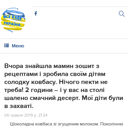
Меню
Вчора знайшла мамин зошит з
рецептами і зробила своїм дітям
солодку ковбасу. Нічого пекти не
треба! 2 години – і у вас на столі
шaлено смачний десерт. Мої діти були
в заxваті.
06 травня 2019 р. 21:24
Шоколадна ковбаса зі згущеним молоком. Поколінню