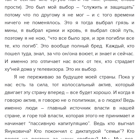
прости). Это был мой выбор – “служить и защищать”
потому что по другому я не мог – и с того времени
ничего не поменялось. Это я тогда выбрал грязь и
мины, я выбрал крики и кровь, я выбрал свой путь,
поэтому я не ною, “что все было зря, и зря погибли все
те, кто погиб”. Это вообще полный бред. Каждый, кто
пошел туда, знал, за что он/она воюет, и знает и сейчас.
И именно это отличает нас всех от тех, кто страдает
ху*ней дома у телевизора. Это их выбор.
Я не переживаю за будущее моей страны. Пока у
нас есть та сила, тот колоссальный актив, который
двигает эту страну вперед – все будет хорошо. И когда я
говорю актив, я говорю не о политиках, а о людях! Ведь
именно люди – главный источник власти в нашей
стране, и горе той власти, которая этого не принимает и
начинает “пассивную капитуляцию”. Ведь кто выгнал
Януковича? Кто покончил с диктатурой “семьи”? Кто