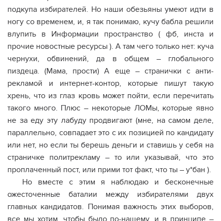
подкупа избирателей. Но наши обезьяны умеют идти в
ногу со временем, и, я так понимаю, кучу бабла решили
влупить в Информации пространство ( фб, инста и
прочие новостные ресурсы ). А там чего только нет: куча
чернухи, обвинений, да в общем – глобального
пиздеца. (Мама, прости) А еще – странички с анти-
рекламой и интернет-контор, которые пишут такую
хрень, что из глаз кровь может пойти, если перечитать
такого много. Плюс – некоторые ЛОМы, которые явно
не за еду эту лабуду продвигают (мне, на самом деле,
параллельно, совпадает это с их позицией по кандидату
или нет, но если ты берешь деньги и ставишь у себя на
страничке политрекламу – то или указывай, что это
проплаченный пост, или прими тот факт, что ты – у*бан ).
Но вместе с этим я наблюдаю и бесконечные
ожесточенные баталии между избирателями двух
главных кандидатов. Понимая важность этих выборов,
все мы хотим, чтобы было по-нашему, и в принципе –