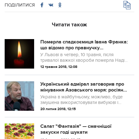
ПОДІЛИТИСЯ
Читати також
Померла спадкоємиця Івана Франка:
що відомо про правнучку
письменника
У Львові в четвер, 10 травня, після
тривалої важкої хвороби померла Надія
Франко – правнучка українського
12 травня 2018, 12:08
письменника Івана Франка
Український адмірал заговорив про
мінування Азовського моря: росіяни
розлютилися
Україна в майбутньому, можливо, буде
змушена використовувати вибухові і
нерозривні огорожі в Азовському морі,
20 липня 2018, 12:15
щоб запобігти потенційній висадці
російського десанту. Про це в ефірі
"Гро...
Салат "Фантазія" — смачнішої
закуски годі шукати