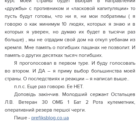
курс моей страны будет выбран в направлении
«дружбы» с противником и «ласковой капитуляции» то
пусть будут готовы, что ни я, ни мои побратимы ( я
говорю о как минимум 10 людях, которых я знаю и в
которых я уверен, но думаю их будет в тысячи раз
больше) , мы не отдадим свой дом на откуп уебанам из
кремля. Мне память о погибших пацанах не позволит. И
память о других десятках тысяч погибших.
Я проголосовал в первом туре. И буду голосовать
во втором. И ДА – я приму выбор большинства моей
страны. О последствиях и реакции – я написал выше..
п.п.с. Еще раз говорю. Ее НЕТ.
Доповідь закінчив. Молодший сержант Остальцев
Л.В. Ветеран 30 ОМБ 1 Бат 2 Рота кулеметник,
оперативний резерв першої черги.
Пише -
prefiksblog.co.ua