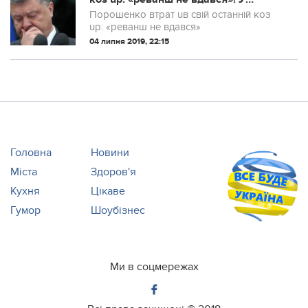
Зеленського зроб uл u розгромну
Порошенко втрат uв свій останній коз
заяву!
uр: «реванш не вдався»
04 липня 2019, 22:15
Головна
Новини
Міста
Здоров'я
Кухня
Цікаве
Гумор
Шоубізнес
Ми в соцмережах