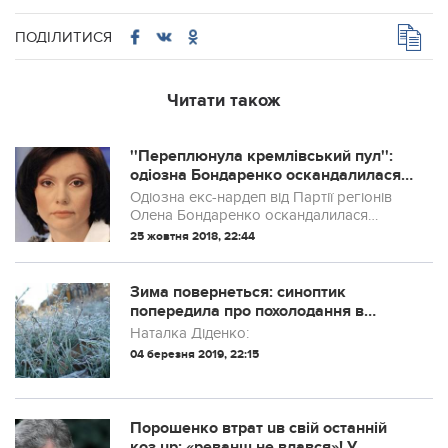
ПОДІЛИТИСЯ
Читати також
''Переплюнула кремлівський пул'':
одіозна Бондаренко оскандалилася з
премією Сенцову
Одіозна екс-нардеп від Партії регіонів
Олена Бондаренко оскандалилася
заявою щодо вручення престижної
25 жовтня 2018, 22:44
премії імені Сахарова українському
режисеру Олегу Сенцову, якого
незаконно утримують ...
Зима повернеться: синоптик
попередила про похолодання в
Україні
Наталка Діденко:
04 березня 2019, 22:15
Порошенко втрат uв свій останній
коз uр: «реванш не вдався»! У