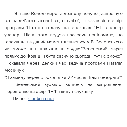
“Я, пане Володимире, з дозволу ведучої, запрошую
вас на дебати сьогодні в цю студію”, – сказав він в ефірі
програми “Право на владу” на телеканалі “1+1″ в четвер
увечері. Після чого ведуча програми повідомила, що
телеканал на даний момент дізнається у В. Зеленського
чи зможе він приїхати в студію.”Зеленський зараз
прямує до Франції і бути фізично сьогодні тут не зможе”,
– сказала через деякий час ведуча програми Наталія
Мосійчук.
“Я закінчу через 5 років, а ви 22 числа. Вам повторити?”
– Зеленський зухвало відповів на запрошення
Порошенко на ефір “1 + 1” і кинув слухавку.
Пише -
startko.co.ua