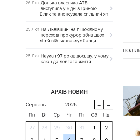
Донька власника АТБ
26 Лют
виступила у Відні з Іриною
Білик та анонсувала спільний хіт
На Львівщині на пішохідному
25 Лют
переході прокурор збив двох
дітей військовослужбовця
ПОДІЛ
Наука і 97 років досвіду: у чому
25 Лют
ключ до довгого життя
АРХІВ НОВИН
серпень
2026
←
→
Пн
Вт
Ср
Чт
Пт
Сб
Нд
27
28
29
30
31
1
2