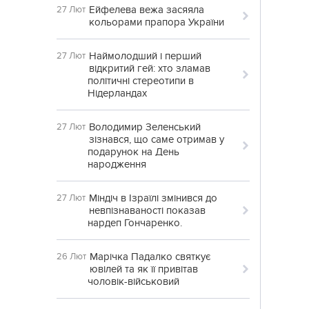
Ейфелева вежа засяяла
27 Лют
кольорами прапора України
Наймолодший і перший
27 Лют
відкритий гей: хто зламав
політичні стереотипи в
Нідерландах
Володимир Зеленський
27 Лют
зізнався, що саме отримав у
подарунок на День
народження
Міндіч в Ізраїлі змінився до
27 Лют
невпізнаваності показав
нардеп Гончаренко.
Марічка Падалко святкує
26 Лют
ювілей та як її привітав
чоловік-військовий