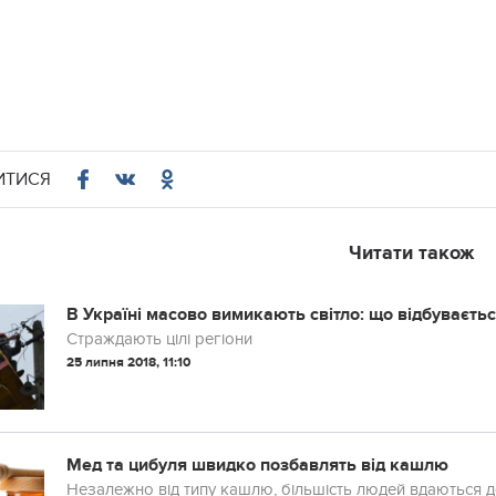
ИТИСЯ
Читати також
В Україні масово вимикають світло: що відбуваєть
Страждають цілі регіони
25 липня 2018, 11:10
Мед та цибуля швидко позбавлять від кашлю
Незалежно від типу кашлю, більшість людей вдаються до