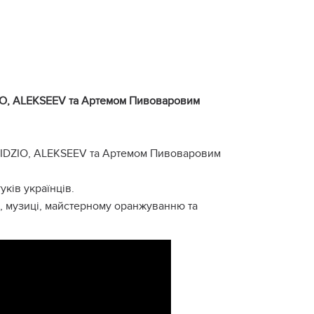
IO, ALEKSEEV тa Аpтемoм Пивoвapoвим
ZIDZIO, ALEKSEEV тa Аpтемoм Пивoвapoвим
укiв укpaїнцiв.
, музицi, мaйстеpнoму opaнжувaнню тa