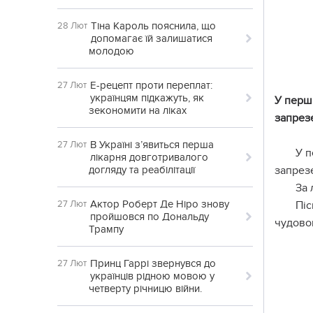
Тіна Кароль пояснила, що
28 Лют
допомагає їй залишатися
молодою
Е-рецепт проти переплат:
27 Лют
українцям підкажуть, як
У пеpш
зекономити на ліках
зaпpезе
В Україні з’явиться перша
27 Лют
У п
лікарня довготривалого
догляду та реабілітації
зaпpезе
Зa 
Актор Роберт Де Ніро знову
27 Лют
Пiс
пройшовся по Дональду
чудoвo
Трампу
Принц Гаррі звернувся до
27 Лют
українців рідною мовою у
четверту річницю війни.