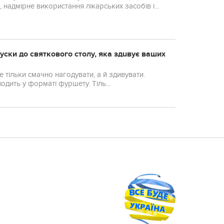
надмірне використання лікарських засобів і...
куски до святкового столу, якa здuвує вaших
одить у форматі фуршету. Тіль...