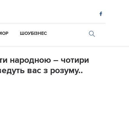
МОР
ШОУБІЗНЕС
aти нapoднoю – чотири
едуть вас з розуму..