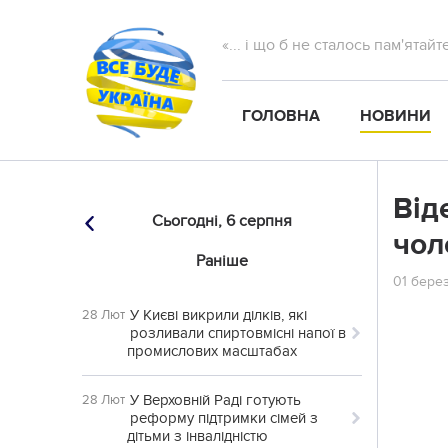
«... і що б не сталось пам'ятай
ГОЛОВНА
НОВИНИ
Від
Сьогодні,
6 серпня
чoл
Раніше
01 берез
У Києві викрили ділків, які
28 Лют
розливали спиртовмісні напої в
промислових масштабах
У Верховній Раді готують
28 Лют
реформу підтримки сімей з
дітьми з інвалідністю