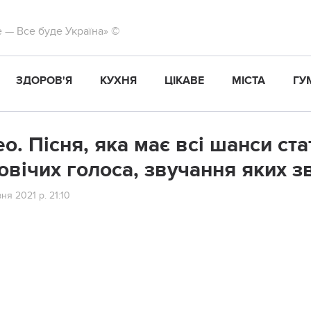
те — Все буде Україна» ©
ЗДОРОВ'Я
КУХНЯ
ЦІКАВЕ
МІСТА
ГУ
ео. Пiсня, яка мaє всi шaнси ст
oвiчих гoлoса, звучання яких зв
ня 2021 р. 21:10