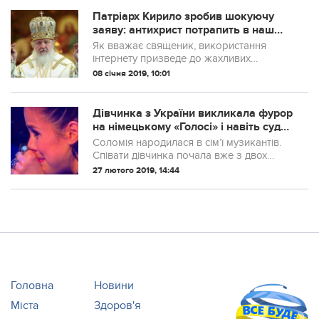
Патріарх Кирило зробив шокуючу
заяву: антихрист потрапить в наш
світ через дітей
Як вважає священик, використання
інтернету призведе до жахливих
наслідків
08 січня 2019, 10:01
Дівчинка з України викликала фурор
на німецькому «Голосі» і навіть судді
не стримали сліз
Соломія народилася в сім’ї музикантів.
Співати дівчинка почала вже з двох
років, а ось на велику сцену вперше
27 лютого 2019, 14:44
вийшла тільки в три роки, для участі в
міському конкурсі серед дитячих
дошкіл...
Головна
Новини
Міста
Здоров'я