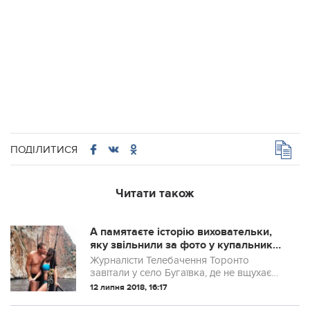
ПОДІЛИТИСЯ
Читати також
А памятаєте історію виховательки,
яку звільнили за фото у купальнику?
Вона не закінчилася! Журналістка в
Журналісти Телебачення Торонто
одному купальнику приїхала у село і
завітали у село Бугаївка, де не вщухає
пішла у сільраду. Відео!
скандал через звільнення виховальки
12 липня 2018, 16:17
дитсадку за її фото у соцмережах: