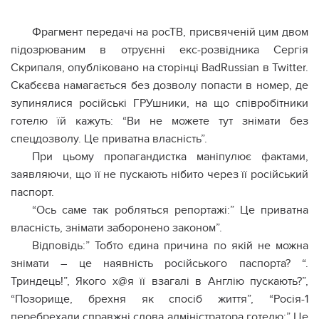
Фрагмент передачі на росТВ, присвяченій цим двом
підозрюваним в отруєнні екс-розвідника Сергія
Скрипаля, опубліковано на сторінці BadRussian в Twitter.
Скабєєва намагається без дозволу попасти в номер, де
зупинялися російські ГРУшники, на що співробітники
готелю їй кажуть: “Ви не можете тут знімати без
спецдозволу. Це приватна власність”.
При цьому пропагандистка маніпулює фактами,
заявляючи, що її не пускають нібито через її російський
паспорт.
“Ось саме так робляться репортажі:” Це приватна
власність, знімати заборонено законом”.
Відповідь:” Тобто єдина причина по якій не можна
знімати – це наявність російського паспорта? “.
Триндець!”, Якого х@я її взагалі в Англію пускають?”,
“Позорище, брехня як спосіб життя”, “Росія-1
перебрехали справжні слова адміністратора готелю:” Це