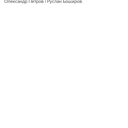
Олександр Петров і Руслан Боширов.