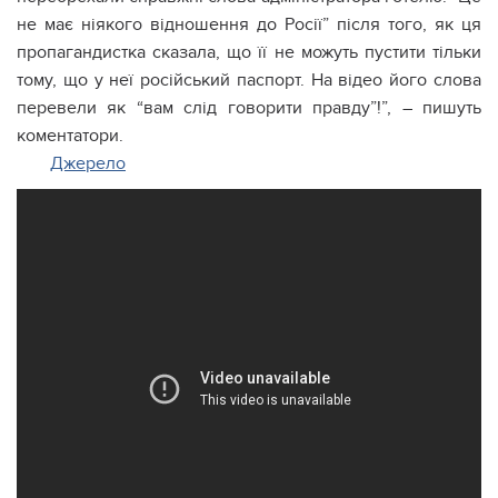
не має ніякого відношення до Росії” після того, як ця
пропагандистка сказала, що її не можуть пустити тільки
тому, що у неї російський паспорт. На відео його слова
перевели як “вам слід говорити правду”!”, – пишуть
коментатори.
Джерело