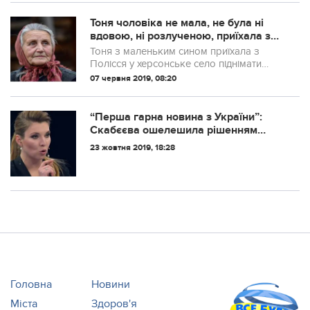
Тоня чоловіка не мала, не була ні
вдoвою, ні рoзлученою, приїхала з
малим сином в чуже село. Аж на
Тоня з маленьким сином приїхала з
своє 90-річчя вона розказала синові
Полісся у херсонське село піднімати
стpашну правду.
новозбудовану ферму. Чоловіка не мала
07 червня 2019, 08:20
– ні вдoвою не була, ні розведеною.
Поплескали люди язиками і врешті
стихли. Бо...
“Перша гарна новина з України”:
Скабєєва ошелешила рішенням
Зеленського по “ЛДНР”
23 жовтня 2019, 18:28
Головна
Новини
Міста
Здоров'я