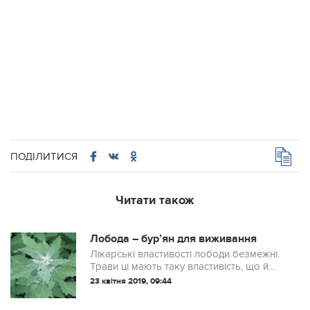
ПОДІЛИТИСЯ
Читати також
Лобода – бур’ян для виживання
Лікарські властивості лободи безмежні.
Трави ці мають таку властивість, що й
після потопу виростуть, і після пожежі
23 квітня 2019, 09:44
або морозів. Тобто найбільш живучі
бур’яни. Ті, що ми на дачі люто вип...