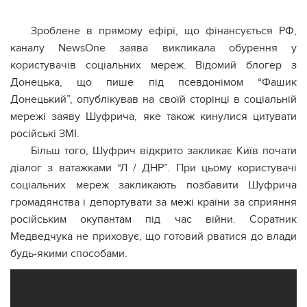
Зроблене в прямому ефірі, що фінансується РФ,
каналу NewsOne заява викликала обурення у
користувачів соціальних мереж. Відомий блогер з
Донецька, що пише під псевдонімом “Фашик
Донецький”, опублікував на своїй сторінці в соціальній
мережі заяву Шуфрича, яке також кинулися цитувати
російські ЗМІ.
Більш того, Шуфрич відкрито закликає Київ почати
діалог з ватажками “Л / ДНР”. При цьому користувачі
соціальних мереж закликають позбавити Шуфрича
громадянства і депортувати за межі країни за сприяння
російським окупантам під час війни. Соратник
Медведчука не приховує, що готовий рватися до влади
будь-якими способами.