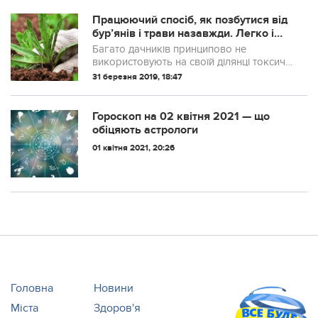
нову назву, яка прийде на заміну
"коньяку України".
Працюючий спосіб, як позбутися від
бур’янів і трави назавжди. Легко і
надовго!
Багато дачників принципово не
використовують на своїй ділянці токсичні
склади для боротьби з бур’янами –
31 березня 2019, 18:47
гербіциди, і знають чудовий народний
спосіб, як позбутися від бур’янів в
городі.
Гороскоп на 02 квітня 2021 — що
обіцяють астрологи
01 квітня 2021, 20:26
Головна
Новини
Міста
Здоров'я