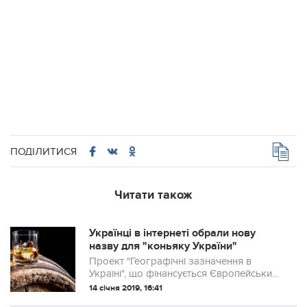
ПОДІЛИТИСЯ
Читати також
Українці в інтернеті обрали нову
назву для "коньяку України"
Проект "Географічні зазначення в
Україні", що фінансується Європейським
Союзом, представив результати
14 січня 2019, 16:41
громадського онлайн-голосування за