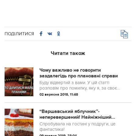
ПОДІЛИТИСЯ
Читати також
Чому важливо не говорити
заздалегідь про плановані справи
Буду відвертий з вами. У цій статті
розповім про помилку, яку я, за своє
життя, скоїв приблизно двадцять
02 вересня 2018, 11:48
мільярдів разів. Це приблизні
розрахунки. Похибка становить плюс-
мінус сто тисяч р...
“Варшавський яблучник”-
неперевершений! Найніжніший
пляцок. Спробувала на гостині у
Спробувала на гостині у подруги, це
подруги, це фантастика!
фантастика!
09 травня 2019, 23:04