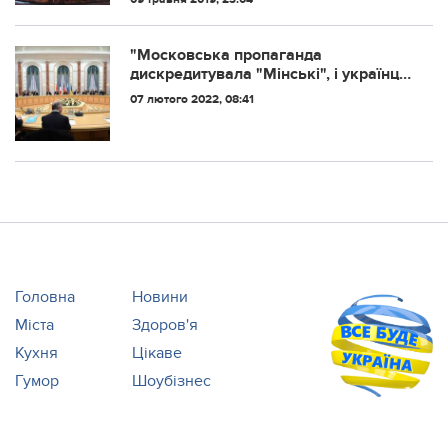
"Московська пропаганда
дискредитувала "Мінські", і українці
традиційно повірили телевізору та
07 лютого 2022, 08:41
агентам впливу, а не здоровому
глузду", - Валерій Прозапас
Головна
Новини
Міста
Здоров'я
Кухня
Цікаве
Гумор
Шоубізнес