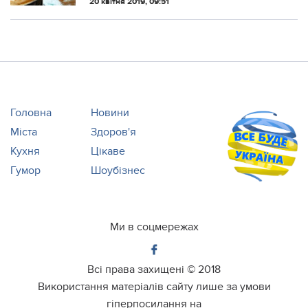
20 квітня 2019, 09:51
використовують в народному
цілительстві. Її листя додають у салати,
корінці сушать,...
Головна
Новини
Міста
Здоров'я
Кухня
Цікаве
Гумор
Шоубізнес
Ми в соцмережах
Всі права захищені ©
2018
Використання матеріалів сайту лише за умови
гіперпосилання на