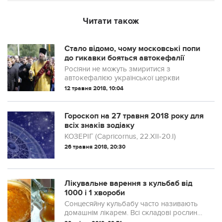
Читати також
Стало відомо, чому московські попи
до гикавки бояться автокефалії
Росіяни не можуть змиритися з
автокефалією української церкви
12 травня 2018, 10:04
Гороскоп на 27 травня 2018 року для
всіх знаків зодіаку
КОЗЕРІГ (Capricornus, 22.XII-20.I)
26 травня 2018, 20:30
Лікувальне варення з кульбаб від
1000 і 1 хвороби
Сонцесяйну кульбабу часто називають
домашнім лікарем. Всі складові рослини
– від корінців до квіток –