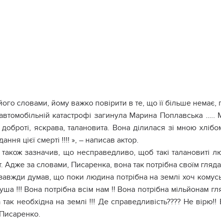
його словами, йому важко повірити в те, що її більше немає, 
автомобільній катастрофі загинула Марина Поплавська ….. 
доброті, яскрава, талановита. Вона ділилася зі мною хлібо
ання цієї смерті !!!! », – написав актор.
 також зазначив, що несправедливо, щоб такі талановиті л
т. Адже за словами, Писаренка, вона так потрібна своїм гляда
завжди думав, що поки людина потрібна на землі хоч комус
ша !!! Вона потрібна всім нам !! Вона потрібна мільйонам гля
 так необхідна на землі !!! Де справедливість???? Не вірю!! 
 Писаренко.