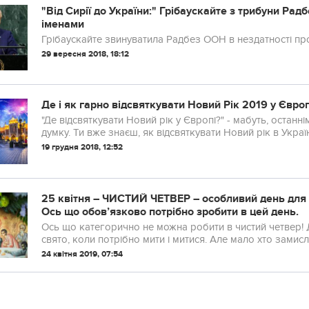
"Від Сирії до України:" Грібаускайте з трибуни Рад
іменами
Грібаускайте звинуватила Радбез ООН в нездатності про
29 вересня 2018, 18:12
Де і як гарно відсвяткувати Новий Рік 2019 у Європ
"Де відсвяткувати Новий рік у Європі?" - мабуть, останн
думку. Ти вже знаєш, як відсвяткувати Новий рік в Україн
19 грудня 2018, 12:52
25 квітня – ЧИСТИЙ ЧЕТВЕР – особливий день для 
Ось що обов’язково потрібно зробити в цей день.
Ось що категорично не можна робити в чистий четвер! Джерело Всі знають, що «чисти
свято, коли потрібно мити і митися. Але мало хто замис
24 квітня 2019, 07:54