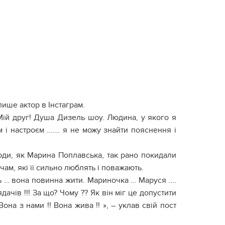
пише актор в Інстаграм.
Мій друг! Душа Дизель шоу. Людина, у якого я
м і настроєм ……. я не можу знайти пояснення і
юди, як Марина Поплавська, так рано покидали
чам, які її сильно люблять і поважають.
ь … вона повинна жити. Мариночка … Маруся ….
дачів !!! За що? Чому ?? Як він міг це допустити
Вона з нами !! Вона жива !! », – уклав свій пост