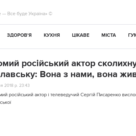
те — Все буде Україна» ©
ЗДОРОВ'Я
КУХНЯ
ЦІКАВЕ
МІСТА
ГУ
омий російський актор сколихн
лавську: Вона з нами, вона жи
я 2018 р. 23:43
мий російський актор і телеведучий Сергій Писаренко висл
ської