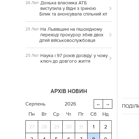
Донька власника АТБ
26 Лют
виступила у Відні з Іриною
Білик та анонсувала спільний хіт
На Львівщині на пішохідному
25 Лют
переході прокурор збив двох
дітей військовослужбовця
Наука і 97 років досвіду: у чому
25 Лют
ключ до довгого життя
АРХІВ НОВИН
серпень
2026
←
→
ПОДІЛ
Пн
Вт
Ср
Чт
Пт
Сб
Нд
27
28
29
30
31
1
2