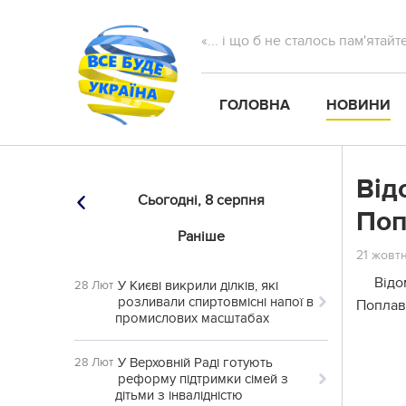
«... і що б не сталось пам'ятай
ГОЛОВНА
НОВИНИ
Від
Сьогодні,
8 серпня
Поп
Раніше
21 жовтн
Відо
У Києві викрили ділків, які
28 Лют
розливали спиртовмісні напої в
Поплав
промислових масштабах
У Верховній Раді готують
28 Лют
реформу підтримки сімей з
дітьми з інвалідністю