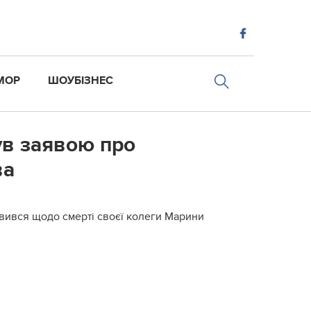
МОР
ШОУБІЗНЕС
ув заявою про
ва
овився щодо смерті своєї колеги Марини