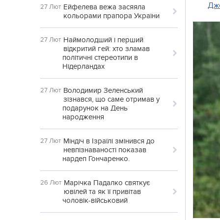
Дж
Ейфелева вежа засяяла
27 Лют
кольорами прапора України
Наймолодший і перший
27 Лют
відкритий гей: хто зламав
політичні стереотипи в
Нідерландах
Володимир Зеленський
27 Лют
зізнався, що саме отримав у
подарунок на День
народження
Міндіч в Ізраїлі змінився до
27 Лют
невпізнаваності показав
нардеп Гончаренко.
Марічка Падалко святкує
26 Лют
ювілей та як її привітав
чоловік-військовий