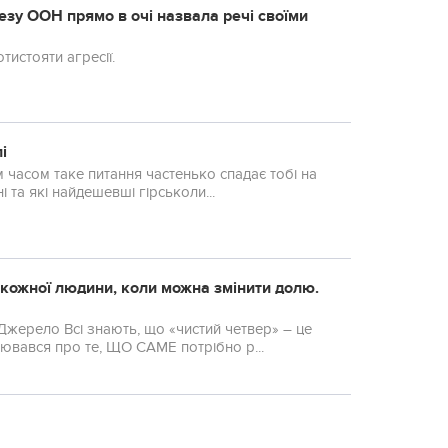
безу ООН прямо в очі назвала речі своїми
тистояти агресії.
і
ім часом таке питання частенько спадає тобі на
і та які найдешевші гірськоли...
кожної людини, коли можна змінити долю.
й четвер» – це
лювався про те, ЩО САМЕ потрібно р...