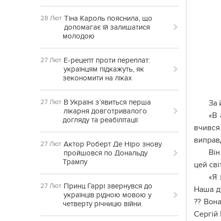
Тіна Кароль пояснила, що
28 Лют
допомагає їй залишатися
молодою
Е-рецепт проти переплат:
27 Лют
українцям підкажуть, як
зекономити на ліках
В Україні з’явиться перша
27 Лют
За 
лікарня довготривалого
«В 
догляду та реабілітації
вчився 
виправд
Актор Роберт Де Ніро знову
27 Лют
Він
пройшовся по Дональду
Трампу
цей сві
«Я 
Принц Гаррі звернувся до
27 Лют
Наша ду
українців рідною мовою у
?? Вона
четверту річницю війни.
Сергій