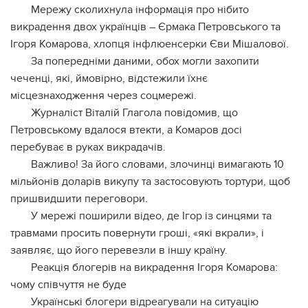
Мережу сколихнула інформація про нібито
викрадення двох українців – Єрмака Петровського та
Ігоря Комарова, хлопця інфлюенсерки Єви Мішалової.
За попередніми даними, обох могли захопити
чеченці, які, ймовірно, відстежили їхнє
місцезнаходження через соцмережі.
Журналіст Віталій Глагола повідомив, що
Петровському вдалося втекти, а Комаров досі
перебуває в руках викрадачів.
Важливо! За його словами, злочинці вимагають 10
мільйонів доларів викупу та застосовують тортури, щоб
пришвидшити переговори.
У мережі поширили відео, де Ігор із синцями та
травмами просить повернути гроші, «які вкрали», і
заявляє, що його перевезли в іншу країну.
Реакція блогерів на викрадення Ігоря Комарова:
чому співчуття не буде
Українські блогери відреагували на ситуацію