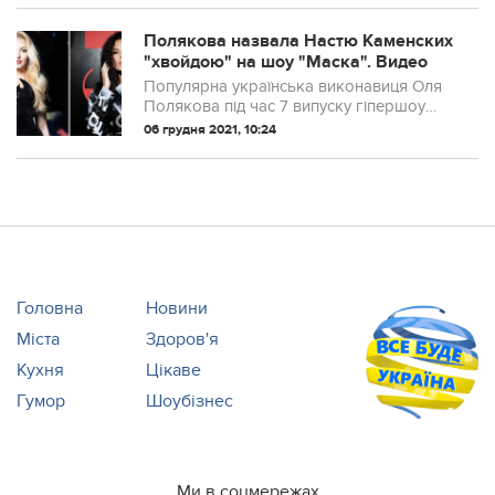
Полякова назвала Настю Каменских
"хвойдою" на шоу "Маска". Видео
Популярна українська виконавиця Оля
Полякова під час 7 випуску гіпершоу
"Маска", яке транслюється на телеканалі
06 грудня 2021, 10:24
Україна, нетактовно пожартувала у бік
співачки Насті Каменських (NK). Вона ...
Головна
Новини
Міста
Здоров'я
Кухня
Цікаве
Гумор
Шоубізнес
Ми в соцмережах