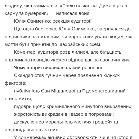
людину, яка займається х**нею по життю. Дуже вірю в
карму та бумеранг», — написала вона.
Юлія Озименко: реакція аудиторії
Ще одна блогерка, Юлія Озименко, звернулася до
підписників із питанням, чи варто співчувати людям, які
могли бути причетні до шахрайських схем.
Коментарі аудиторії розділилися, але більшість
підтримала позицію «кожен відповідає за свої вчинки».
Чому історія викликала такий резонанс
Скандал став гучним через поєднання кількох
факторів:
публічність Єви Мішалової та її демонстративний
стиль життя;
підозри щодо кримінального минулого викрадених;
жорстокість викрадачів і відео з погрозами;
дискусію про моральність «легких грошей» та
відповідальність за них.
У соцмережах активно обговорюють, чи є ця історія