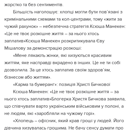
жорстко та без сентиментів.
Більшість наголошує: хлопці могли бути пов’язані з
кримінальними схемами та кол-центрами, тому «жити за
чужий рахунок» – небезпечна стратегія.Ксюша Манекен:
«Це не твоє розкішне життя – за нього хтось
заплатив»Ксюша Манекен розкритикувала Єву
Мішалову за демонстрацію розкоші:
«Мене лякають жінки, які хизуються красивим
життям, яке насправді вкрадено в інших. Це не ти собі
дозволила. За це хтось заплатив своїм здоров’ям,
бізнесом або життям».
«Карма та бумеранг»: позиція Христі Бичкової
Ксюша Манекен: «Це не твоє розкішне життя – за
нього хтось заплатив»Блогерка Христя Бичкова заявила,
що співчувати варто українським військовим у полоні, а
не людям, які «заробляли на чужому горі».
«Хлопець – офісник, який крав гроші у людей. Його
дівчина хизувалась грошима. Не бачу сенсу думати про