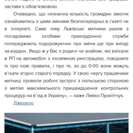
застави є обов‘язковою.
Очевидно, що незначна кількість громадян змогли
ознайомитись з цими змінами безпосередньо в газеті чи
в інтернеті. Саме тому Львівські митники разом з
посадовими особами прикордонної служби
попереджають подорожуючих про зміни ще при виїзді
за кордон. Якщо ж у Вас є родичі чи знайомі, які виїхали
в РП на автомобілі з іноземною реєстрацією, повідомте
їх про нові правила, і про те, зо до 0:00 вони можуть
в’їхати згідно старого порядку. У свою чергу працівники
митниці провели робочі зустрічі з польською стороною
з метою максимального пришвидшення контрольних
процедур на в`їзд в Україну», — каже Левко Прокіпчук.
Джерело