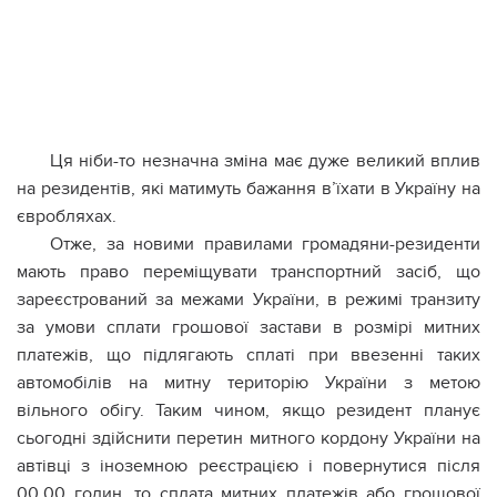
Ця ніби-то незначна зміна має дуже великий вплив
на резидентів, які матимуть бажання в’їхати в Україну на
євробляхах.
Отже, за новими правилами громадяни-резиденти
мають право переміщувати транспортний засіб, що
зареєстрований за межами України, в режимі транзиту
за умови сплати грошової застави в розмірі митних
платежів, що підлягають сплаті при ввезенні таких
автомобілів на митну територію України з метою
вільного обігу. Таким чином, якщо резидент планує
сьогодні здійснити перетин митного кордону України на
автівці з іноземною реєстрацією і повернутися після
00.00 годин, то сплата митних платежів або грошової