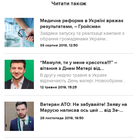
Читати також
Медична реформа в Україні вражає
результатами, – Гройсман
Завдяки запуску та реалізації кампанії з
обрання громадянами України
сімейного лікаря медики суттєво
03 серпня 2018, 12:50
збільшили свій дохід.
“Мамуля, ти у мене красотка!!!” –
вітання з Днем Матері від
Володимира Зеленського.
В другу неділю травня в Україні
відзначають День матері. Новообраний
Президент Володимир Зеленський на
12 травня 2019, 15:25
своїй фейсбук-сторінці привітав свою
маму та усіх матерів зі святом.
Ветеран АТО: Не забувайте! Заяву на
Марусю написав ось цей … від Зе-
команди, який під час Майдану
28 листопада 2019, 19:50
очолював..