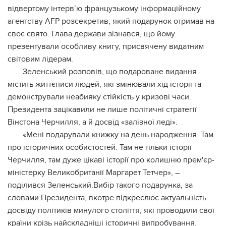
відвертому інтерв’ю французькому інформаційному
агентству AFP розсекретив, який подарунок отримав на
своє свято. Глава держави зізнався, що йому
презентували особливу книгу, присвячену видатним
світовим лідерам.
Зеленський розповів, що подароване видання
містить життєписи людей, які змінювали хід історії та
демонстрували неабияку стійкість у кризові часи.
Президента зацікавили не лише політичні стратегії
Вінстона Черчилля, а й досвід «залізної леді».
«Мені подарували книжку на день народження. Там
про історичних особистостей. Там не тільки історії
Черчилля, там дуже цікаві історії про колишню прем'єр-
міністерку Великобританії Маргарет Тетчер», –
поділився Зеленський.Вибір такого подарунка, за
словами Президента, вкотре підкреслює актуальність
досвіду політиків минулого століття, які проводили свої
країни крізь найскладніші історичні випробування.