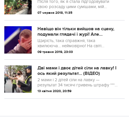
і огірків!
Після того, як я стала підгодовувати
свою розсаду цими сумішами, мій
урожай щороку на стабільно високому
07 червня 2018, 11:35
рівні. Раджу взяти вам на замітку хоча б
одне!
Навіщо він тільки вийшов на сцену,
подумали глядачі і журі! Але
подивіться що сталося далі! (Відео)
Щирість, така справжня, така
хвилююча… неймовірно! На світі
виявляється ще є такі люди! Браво!
09 травня 2019, 23:03
Крістофер Мелоуні вирішив спробувати
свої сили в відомому шоу
Великобританії. Коли він ви...
Дві мами і двоє дітей сіли на лавку! І
ось який результат… (ВІДЕО)
2 мами і 2 дітей сіли на лавку —
результат 34 тисячі гривень штрафу ***
Вот Одесса скоро ментов будут просто
13 квітня 2020, 20:59
бить на улице люди и я могу их понять
17000 грн это не шутки…