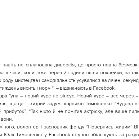
 навіть не спланована диверсія, це просто повна безмозкі
ю ті часи, коли, вже через 2 години після поклейки, за так
 роду мистецтва і самодіяльність усувалися за лічені секунди
тиждень висить і норм “, – відзначають в Facebook.
ара *упа – новий курс не зіпсує. Новий курс – все через – *у
ає, що це – хитрий задум піарників Тимошенко. “Чудова вір
й прибуток”, “Так ніхто й не помітив актріску, але ваше пи
 вони.
м того, волонтер і засновник фонду “Повернись живим” Ві
ки Юлії Тимошенко у Facebook штучно збільшують за рахун