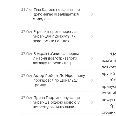
Тіна Кароль пояснила, що
28 Лют
допомагає їй залишатися
молодою
Е-рецепт проти переплат:
27 Лют
українцям підкажуть, як
зекономити на ліках
В Україні з’явиться перша
27 Лют
“Це
лікарня довготривалого
пам’ята
догляду та реабілітації
всякого
другий 
Актор Роберт Де Ніро знову
27 Лют
“Ст
пройшовся по Дональду
Трампу
припуск
істотни
Принц Гаррі звернувся до
27 Лют
пишуть
українців рідною мовою у
Крі
четверту річницю війни.
сторін