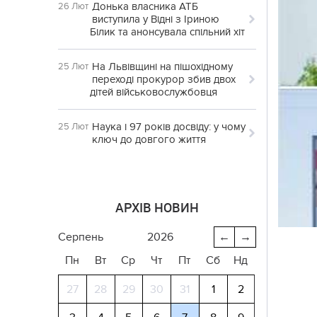
Донька власника АТБ
26 Лют
виступила у Відні з Іриною
Білик та анонсувала спільний хіт
На Львівщині на пішохідному
25 Лют
переході прокурор збив двох
дітей військовослужбовця
Наука і 97 років досвіду: у чому
25 Лют
ключ до довгого життя
АРХІВ НОВИН
серпень
2026
←
→
Пн
Вт
Ср
Чт
Пт
Сб
Нд
27
28
29
30
31
1
2