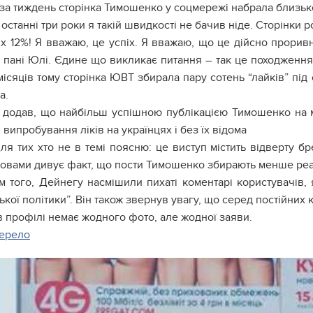
 за тиждень сторінка Тимошенко у соцмережі набрала близьк
 останні три роки я такій швидкості не бачив ніде. Сторінки 
их 12%! Я вважаю, це успіх. Я вважаю, що це дійсно прорив
і пані Юлі. Єдине що викликає питання – так це походженн
місяців тому сторінка ЮВТ збирала пару сотень “лайків” під 
а.
 додав, що найбільш успішною публікацією Тимошенко на м
і випробування ліків на українцях і без їх відома
Для тих хто не в темі поясню: це виступ містить відверту б
овами дивує факт, що пости Тимошенко збирають менше реакці
м того, Дейнегу насмішили пихаті коментарі користувачів, 
ької політики”. Він також звернув увагу, що серед постійних
в профілі немає жодного фото, але жодної заяви.
ерело