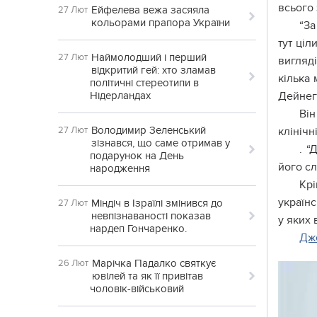
всього
Ейфелева вежа засяяла
27 Лют
кольорами прапора України
“За
тут ціл
Наймолодший і перший
27 Лют
вигляд
відкритий гей: хто зламав
кілька 
політичні стереотипи в
Нідерландах
Дейнег
Він
Володимир Зеленський
27 Лют
клінічн
зізнався, що саме отримав у
. “
подарунок на День
його сл
народження
Крі
українс
Міндіч в Ізраїлі змінився до
27 Лют
невпізнаваності показав
у яких 
нардеп Гончаренко.
Дж
Марічка Падалко святкує
26 Лют
ювілей та як її привітав
чоловік-військовий