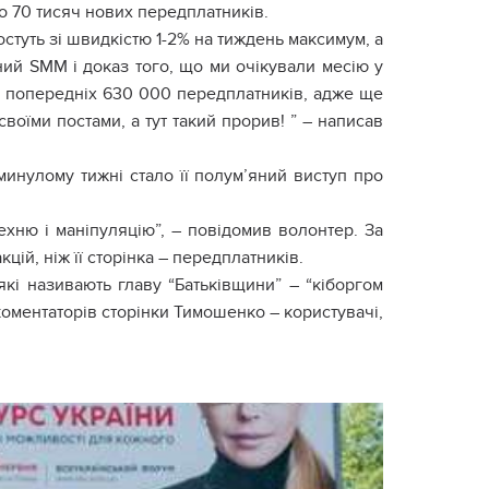
о 70 тисяч нових передплатників.
ростуть зі швидкістю 1-2% на тиждень максимум, а
ний SMM і доказ того, що ми очікували месію у
я попередніх 630 000 передплатників, адже ще
своїми постами, а тут такий прорив! ” – написав
инулому тижні стало її полум’яний виступ про
рехню і маніпуляцію”, – повідомив волонтер. За
й, ніж її сторінка – передплатників.
які називають главу “Батьківщини” – “кіборгом
 коментаторів сторінки Тимошенко – користувачі,