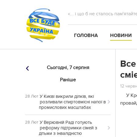
«... і що б не сталось пам'ятай
ГОЛОВНА
НОВИНИ
Все
Сьогодні,
7 серпня
смі
Раніше
12 червн
У Кр
У Києві викрили ділків, які
28 Лют
розливали спиртовмісні напої в
провай
промислових масштабах
У Верховній Раді готують
28 Лют
реформу підтримки сімей з
дітьми з інвалідністю