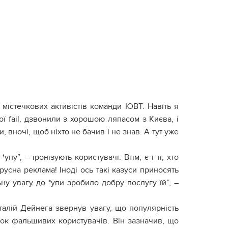
 містечкових активістів команди ЮВТ. Навіть я
ої fail, дзвонили з хорошою ляпасом з Києва, і
, вночі, щоб ніхто не бачив і не знав. А тут уже
пу”, – іронізують користувачі. Втім, є і ті, хто
усна реклама! Іноді ось такі казуси приносять
льну увагу до *упи зробило добру послугу їй”, –
талій Дейнега звернув увагу, що популярність
ок фальшивих користувачів. Він зазначив, що