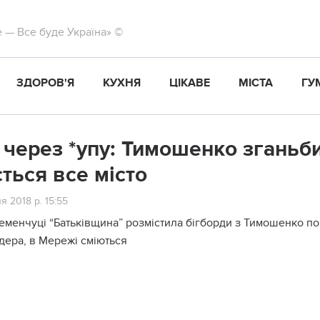
те — Все буде Україна» ©
ЗДОРОВ'Я
КУХНЯ
ЦІКАВЕ
МІСТА
ГУ
 через *упу: Тимошенко зганьби
ється все місто
я 2018 р. 15:55
еменчуці “Батьківщина” розмістила бігборди з Тимошенко п
дера, в Мережі сміються