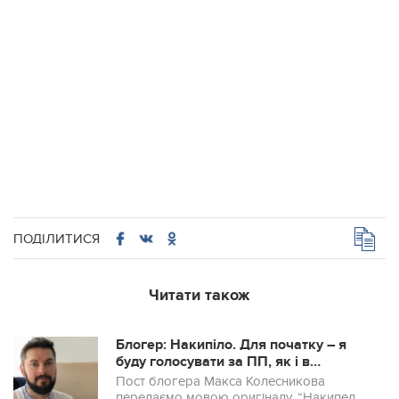
ПОДІЛИТИСЯ
Читати також
Блогер: Накипіло. Для початку – я
буду голосувати за ПП, як і в
першому турі. Але…
Пост блогера Макса Колесникова
передаємо мовою оригіналу. “Накипело