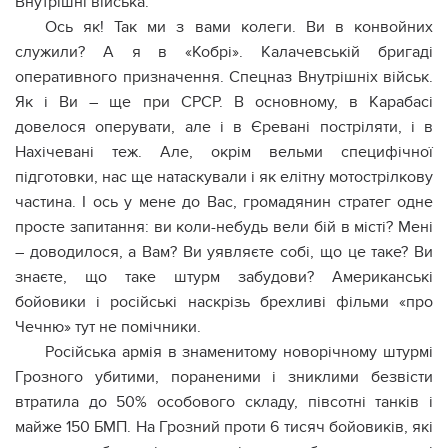
Внутрішні війська.
Ось як! Так ми з вами колеги. Ви в конвойних
служили? А я в «Кобрі». Калачевській бригаді
оперативного призначення. Спецназ Внутрішніх військ.
Як і Ви – ще при СРСР. В основному, в Карабасі
довелося оперувати, але і в Єревані постріляти, і в
Нахічевані теж. Але, окрім вельми специфічної
підготовки, нас ще натаскували і як елітну мотострілкову
частина. І ось у мене до Вас, громадянин стратег одне
просте запитання: ви коли-небудь вели бій в місті? Мені
– доводилося, а Вам? Ви уявляєте собі, що це таке? Ви
знаєте, що таке штурм забудови? Американські
бойовики і російські наскрізь брехливі фільми «про
Чечню» тут не помічники.
Російська армія в знаменитому новорічному штурмі
Грозного убитими, пораненими і зниклими безвісти
втратила до 50% особового складу, півсотні танків і
майже 150 БМП. На Грозний проти 6 тисяч бойовиків, які