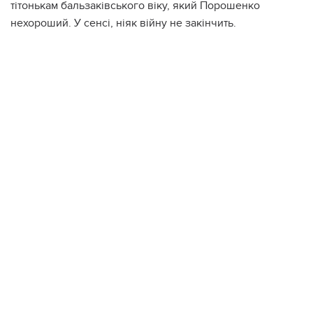
тітонькам бальзаківського віку, який Порошенко
нехороший. У сенсі, ніяк війну не закінчить.