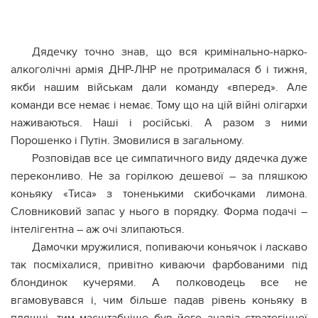
Дядечку точно знав, що вся кримінально-нарко-
алкоголічні армія ДНР-ЛНР не протрималася б і тижня,
якби нашим військам дали команду «вперед». Але
команди все немає і немає. Тому що на цій війні олігархи
наживаються. Наші і російські. А разом з ними
Порошенко і Путін. Змовилися в загальному.
Розповідав все це симпатичного виду дядечка дуже
переконливо. Не за горілкою дешевої – за пляшкою
коньяку «Тиса» з тоненькими скибочками лимона.
Словниковий запас у нього в порядку. Форма подачі –
інтелігентна – аж очі злипаються.
Дамочки мружилися, попиваючи коньячок і ласкаво
так посміхалися, привітно киваючи фарбованими під
блондинок кучерями. А полководець все не
вгамовувався і, чим більше падав рівень коньяку в