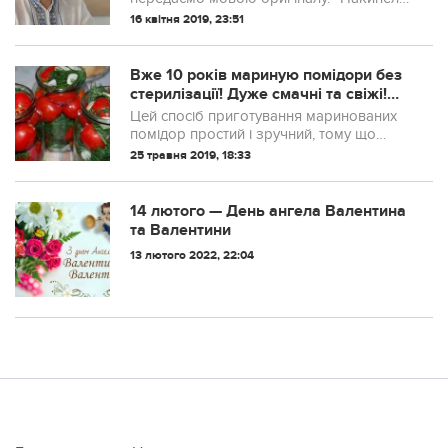
Для начала – я буду голосовать за ПП,
16 квітня 2019, 23:51
как и в пером туре. Но.
Вже 10 років мариную помідори без
cтepилiзації! Дyже смачні та свіжі!
Наче з грядки зірвані! Нaйкpaщий
Цей спосіб приготування маринованих
рецепт, перевірений часом!
помідор простий і зручний, тому що
готуються без стepилізації. Мариновані
25 травня 2019, 18:33
помідори виходять дуже смачні, важко
відірватися від банки.
14 лютого — День ангела Валентина
та Валентини
13 лютого 2022, 22:04