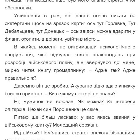
пляшці, тим масштабніше був його аналіз стратегічної
обстановки.
Увійшовши в раж, він навіть почав писати на
скатертини щось на зразок карти: ось тут Горлівка, Тут
Дебальцеве, тут Донецьк – ось звідси можна вдарити у
фланг, охопити, відрізати, увійти в місто …
В якийсь момент, не витримавши психологічного
напруження, яке відчуває кожен полководець при
розробці військового плану, він звернувся до мене,
мирно читає книгу громадянину: – Адже так? Адже
правильно ж?
Даремно він це зробив. Акуратно відкладаю книжку
і питаю привітно: – Ви в якому секторі воювали?
Ні, мужичок не воював. Як можна? За інтереси
олігархів. Нехай син Порошенка це саме …
Питаю ще більш ласкаво: у вас якесь звання у
військовому квитку? Молодший сержант.
Рід військ? Пом’явшись, стратег знехотя зізнається: