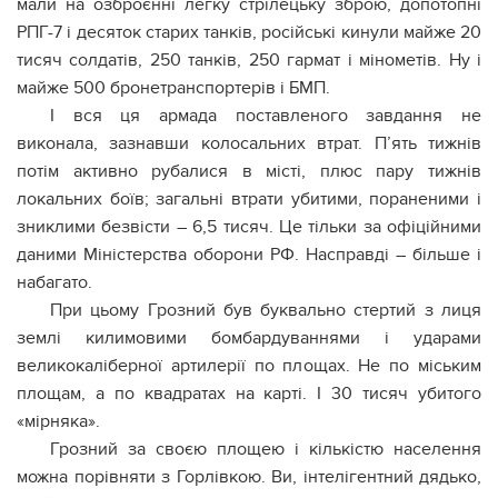
мали на озброєнні легку стрілецьку зброю, допотопні
РПГ-7 і десяток старих танків, російські кинули майже 20
тисяч солдатів, 250 танків, 250 гармат і мінометів. Ну і
майже 500 бронетранспортерів і БМП.
І вся ця армада поставленого завдання не
виконала, зазнавши колосальних втрат. П’ять тижнів
потім активно рубалися в місті, плюс пару тижнів
локальних боїв; загальні втрати убитими, пораненими і
зниклими безвісти – 6,5 тисяч. Це тільки за офіційними
даними Міністерства оборони РФ. Насправді – більше і
набагато.
При цьому Грозний був буквально стертий з лиця
землі килимовими бомбардуваннями і ударами
великокаліберної артилерії по площах. Не по міським
площам, а по квадратах на карті. І 30 тисяч убитого
«мірняка».
Грозний за своєю площею і кількістю населення
можна порівняти з Горлівкою. Ви, інтелігентний дядько,