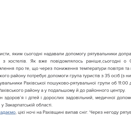
исти, яким сьогодні надавали допомогу рятувальники доправ
 з хостелів. Як вже повідомлялось раніше,сьогодні о 
лення про те, що через пониження температури повітря та м
кого району потребує допомоги група туристів з 35 осіб (з них
увальники Рахівської пошуково-рятувальної групи об 11:00 д
ахівського району а у подальшому й до районного центру.
н здоров’я і дітей і дорослих задовільний, медичної доп
 у Закарпатській області.
гадаємо
, цієї ночі на Рахівщині випав сніг. Через негоду ря