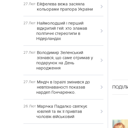
Ейфелева вежа засяяла
27 Лют
кольорами прапора України
Наймолодший і перший
27 Лют
відкритий гей: хто зламав
політичні стереотипи в
Нідерландах
Володимир Зеленський
27 Лют
зізнався, що саме отримав у
подарунок на День
народження
Міндіч в Ізраїлі змінився до
27 Лют
ПОДІЛ
невпізнаваності показав
нардеп Гончаренко.
Марічка Падалко святкує
26 Лют
ювілей та як її привітав
чоловік-військовий