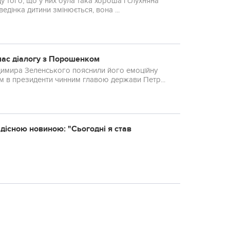
у того, що у них була така хороша і слухняна
ведінка дитини змінюється, вона ...
час діалогу з Порошенком
димира Зеленського пояснили його емоційну
м в президенти чинним главою держави Петр...
адісною новиною: "Сьогодні я став