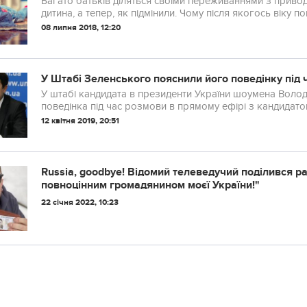
Багато батьків діляться своїми переживаннями з привод
дитина, а тепер, як підмінили. Чому після якогось віку по
08 липня 2018, 12:20
У Штабі Зеленського пояснили його поведінку під 
У штабі кандидата в президенти України шоумена Воло
поведінка під час розмови в прямому ефірі з кандидато
12 квітня 2019, 20:51
Russia, goodbye! Відомий телеведучий поділився р
повноцінним громадянином моєї України!"
22 січня 2022, 10:23