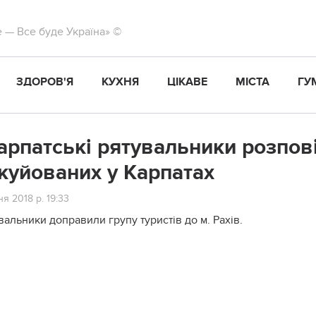
те — Все буде Україна» ©
ЗДОРОВ'Я
КУХНЯ
ЦІКАВЕ
МІСТА
ГУ
арпатські рятувальники розпові
куйованих у Карпатах
я 2018 р. 19:33
вальники доправили групу туристів до м. Рахів.