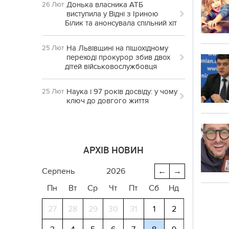
Донька власника АТБ
26 Лют
виступила у Відні з Іриною
Білик та анонсувала спільний хіт
На Львівщині на пішохідному
25 Лют
переході прокурор збив двох
дітей військовослужбовця
Наука і 97 років досвіду: у чому
25 Лют
ключ до довгого життя
АРХІВ НОВИН
серпень
2026
←
→
Пн
Вт
Ср
Чт
Пт
Сб
Нд
27
28
29
30
31
1
2