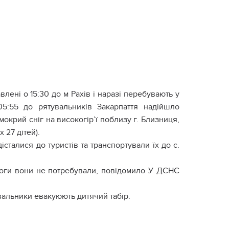
лені о 15:30 до м Рахів і наразі перебувають у
05:55 до рятувальників Закарпаття надійшло
окрий сніг на високогір’ї поблизу г. Близниця,
 27 дітей).
істалися до туристів та транспортували їх до с.
омоги вони не потребували, повідомило У ДСНС
тувальники евакуюють дитячий табір.