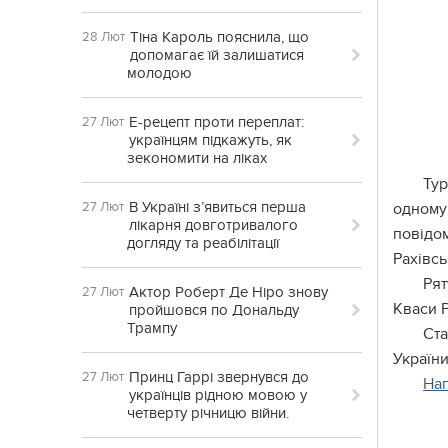
Тіна Кароль пояснила, що
28 Лют
допомагає їй залишатися
молодою
Е-рецепт проти переплат:
27 Лют
українцям підкажуть, як
зекономити на ліках
Тур
В Україні з’явиться перша
27 Лют
одному
лікарня довготривалого
повідом
догляду та реабілітації
Рахівсь
Рят
Актор Роберт Де Ніро знову
27 Лют
Кваси Р
пройшовся по Дональду
Трампу
Ста
України
Принц Гаррі звернувся до
27 Лют
На
українців рідною мовою у
четверту річницю війни.