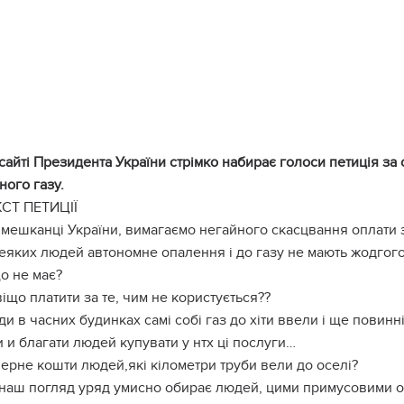
сайті Президента України стрімко набирає голоси петиція за
ного газу.
КСТ ПЕТИЦІЇ
мешканці України, вимагаємо негайного скасцвання оплати з
еяких людей автономне опалення і до газу не мають жодгог
що не має?
іщо платити за те, чим не користується??
и в часних будинках самі собі газ до хіти ввели і ще повинн
 и благати людей купувати у нтх ці послуги…
ерне кошти людей,які кілометри труби вели до оселі?
наш погляд уряд умисно обирає людей, цими примусовими оп