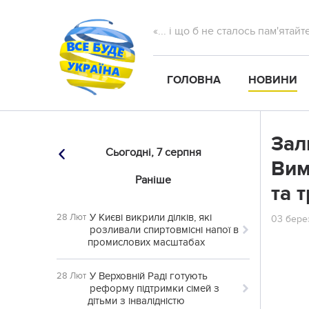
«... і що б не сталось пам'ятай
ГОЛОВНА
НОВИНИ
Зал
Сьогодні,
7 серпня
Вим
Раніше
та 
У Києві викрили ділків, які
28 Лют
03 берез
розливали спиртовмісні напої в
промислових масштабах
У Верховній Раді готують
28 Лют
реформу підтримки сімей з
дітьми з інвалідністю