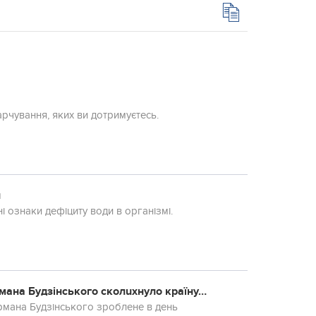
арчування, яких ви дотримуєтесь.
и
і ознаки дефіциту води в організмі.
на Будзінського сколuхнуло країну…
рмана Будзінського зроблене в день