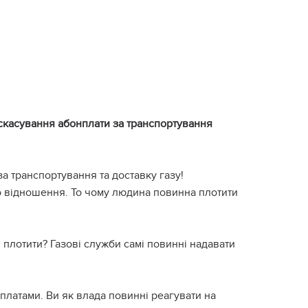
 скасування абонплати за транспортування
а транспортування та доставку газу!
о відношення. То чому людина повинна плотити
і плотити? Газові служби самі повинні надавати
латами. Ви як влада повинні реагувати на