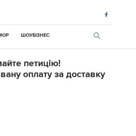
МОР
ШОУБІЗНЕС
майте петицію!
вану оплату за доставку