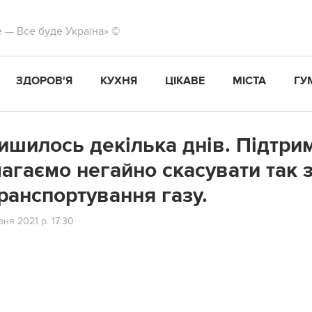
те — Все буде Україна» ©
ЗДОРОВ'Я
КУХНЯ
ЦІКАВЕ
МІСТА
ГУ
ишилось декілька днів. Підтри
агаємо негайно скасувати так з
транспортування газу.
ня 2021 р. 17:30