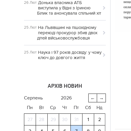
Донька власника АТБ
26 Лют
виступила у Відні з Іриною
Білик та анонсувала спільний хіт
На Львівщині на пішохідному
25 Лют
переході прокурор збив двох
дітей військовослужбовця
Наука і 97 років досвіду: у чому
25 Лют
ключ до довгого життя
АРХІВ НОВИН
серпень
2026
←
→
Пн
Вт
Ср
Чт
Пт
Сб
Нд
27
28
29
30
31
1
2