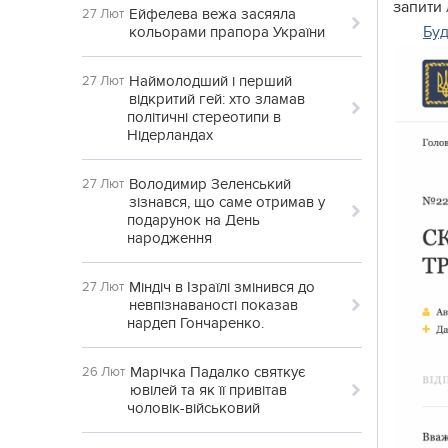
запити
Ейфелева вежа засяяла
27 Лют
Буд
кольорами прапора України
Наймолодший і перший
27 Лют
відкритий гей: хто зламав
політичні стереотипи в
Нідерландах
Володимир Зеленський
27 Лют
зізнався, що саме отримав у
подарунок на День
народження
Міндіч в Ізраїлі змінився до
27 Лют
невпізнаваності показав
нардеп Гончаренко.
Марічка Падалко святкує
26 Лют
ювілей та як її привітав
чоловік-військовий