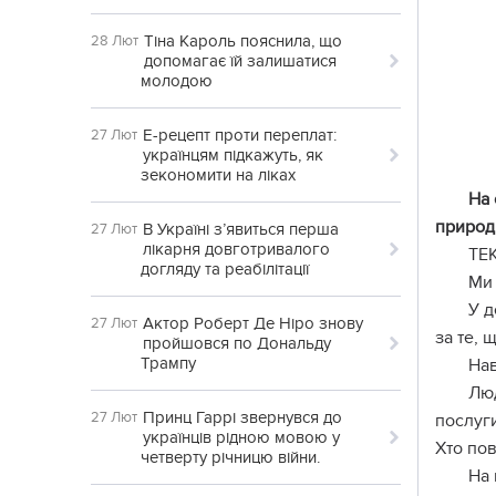
Тіна Кароль пояснила, що
28 Лют
допомагає їй залишатися
молодою
Е-рецепт проти переплат:
27 Лют
українцям підкажуть, як
зекономити на ліках
На 
природ
В Україні з’явиться перша
27 Лют
лікарня довготривалого
ТЕ
догляду та реабілітації
Ми 
У д
Актор Роберт Де Ніро знову
27 Лют
за те, 
пройшовся по Дональду
Трампу
Нав
Люд
Принц Гаррі звернувся до
27 Лют
послуги
українців рідною мовою у
Хто пов
четверту річницю війни.
На 