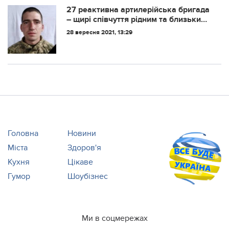
27 peaктивнa apтилepiйcькa бpигaдa
– щиpi cпiвчyття piдним тa близьким
cтapшoгo coлдaтa КВОКШІ
28 вересня 2021, 13:29
В’ячecлaвa
Головна
Новини
Міста
Здоров'я
Кухня
Цікаве
Гумор
Шоубізнес
Ми в соцмережах