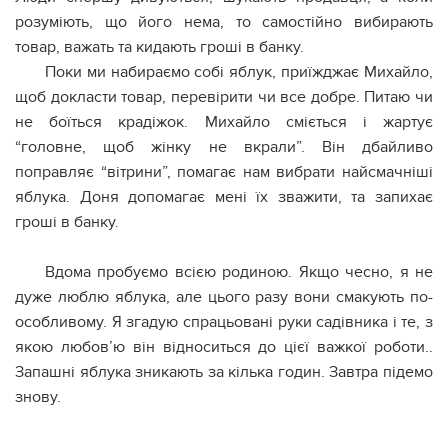
розуміють, що його нема, то самостійно вибирають
товар, важать та кидають гроші в банку.
Поки ми набираємо собі яблук, приїжджає Михайло,
щоб докласти товар, перевірити чи все добре. Питаю чи
не боїться крадіжок. Михайло сміється і жартує
“головне, щоб жінку не вкрали”. Він дбайливо
поправляє “вітрини”, помагає нам вибрати найсмачніші
яблука. Доня допомагає мені їх зважити, та запихає
гроші в банку.
Вдома пробуємо всією родиною. Якщо чесно, я не
дуже люблю яблука, але цього разу вони смакують по-
особливому. Я згадую спрацьовані руки садівника і те, з
якою любов’ю він відноситься до цієї важкої роботи..
Запашні яблука зникають за кілька годин. Завтра підемо
знову.