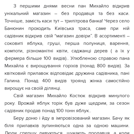
З першими днями весни пан Михайло відкрив
унікальний магазин – без продавця та без каси.
Точніше, замість каси тут – трилітрова банка! Через село
Банюнин проходить Київська траса, саме при ній
садівник відкрив свій “магазин довіри”. В асортименті –
соковиті яблука, груші, перша полуниця, варення,
компоти, різноманітні квіти, саджанці дерев ( а їх у
фермера більше 100 видів).. Улюбленою справою пана
Михайла є вирощування горіхів (понад 800 видів). За
квітковий прилавок відповідає дружина садівника, пані
Галина. Понад 400 видів троянд жінка самостійно
вирощує на своїй ділянці.
Свій магазин Михайло Костюк відкрив минулого
року. Врожай яблук торік був дуже щедрим, за сезон
садівник продав понад 100 тонн яблук..
Беру доню і йду в імпровізований магазин. Бачу як
біля прилавків зупиняються одна за одною машини.
Люди спершу дивуються, шукають продавця, а коли