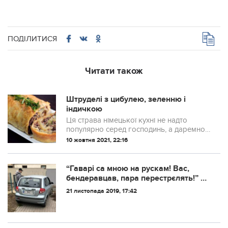
ПОДІЛИТИСЯ
Читати також
Штруделі з цибулею, зеленню і
індичкою
Ця страва німецької кухні не надто
популярно серед господинь, а даремно -
воно дуже смачне і поживне. Та й
10 жовтня 2021, 22:16
складнощів в приготуванні немає ніяких
- досить дотримуватися послідовність дій
...
“Гаварі са мною на рускам! Вас,
бендеравцав, пара перестрєлять!” –
Таку відповідь я почула від чоловіка
21 листопада 2019, 17:42
на фото…