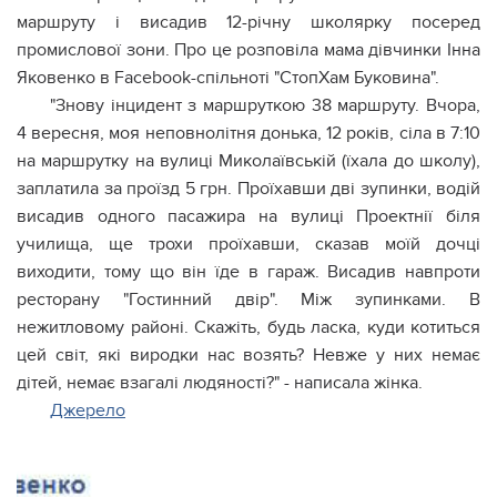
маршруту і висадив 12-річну школярку посеред
промислової зони. Про це розповіла мама дівчинки Інна
Яковенко в Facebook-спільноті "СтопХам Буковина".
"Знову інцидент з маршруткою 38 маршруту. Вчора,
4 вересня, моя неповнолітня донька, 12 років, сіла в 7:10
на маршрутку на вулиці Миколаївській (їхала до школу),
заплатила за проїзд 5 грн. Проїхавши дві зупинки, водій
висадив одного пасажира на вулиці Проектнії біля
училища, ще трохи проїхавши, сказав моїй дочці
виходити, тому що він їде в гараж. Висадив навпроти
ресторану "Гостинний двір". Між зупинками. В
нежитловому районі. Скажіть, будь ласка, куди котиться
цей світ, які виродки нас возять? Невже у них немає
дітей, немає взагалі людяності?" - написала жінка.
Джерело