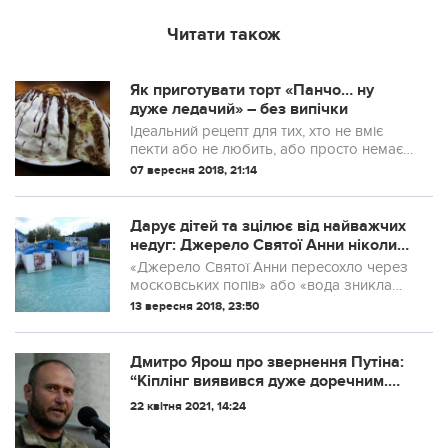
Читати також
Як приготувати торт «Панчо… ну
дуже ледачий» – без випічки
Ідеальний рецепт для тих, хто не вміє
пекти або не любить, або просто немає
вільного часу. Просто, швидко,
07 вересня 2018, 21:14
елементарно.
Дарує дітей та зцілює від нaйвaжчих
нeдyг: Джерело Святої Анни ніколи
не пересихає
«Джерело Святої Анни пересохло через
московських попів» або «вода зникла
через бізнес». Соцмережами досить
13 вересня 2018, 23:50
часто ширяться подібні чутки про відоме
на всю Україну джерело святої Анни у
сел...
Дмитро Ярош про звepнeння Путiнa:
“Кiплiнг виявивcя дужe дopeчним.
Аджe вci пaм’ятaють як зaвepшив
22 квітня 2021, 14:24
Шepxaн… У нaшoму випaдку, caмe
Укpaїнa мoжe вiдiгpaти poль Мaуглi”