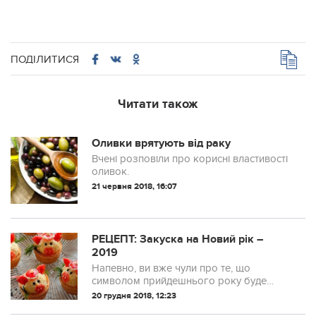
ПОДІЛИТИСЯ
Читати також
Оливки врятують від раку
Вчені розповіли про корисні властивості
оливок.
21 червня 2018, 16:07
РЕЦЕПТ: Закуска на Новий рік –
2019
Напевно, ви вже чули про те, що
символом прийдешнього року буде
Жовта Земляна Свиня. Саме від неї
20 грудня 2018, 12:23
залежатиме наш добробут у 2019-му.