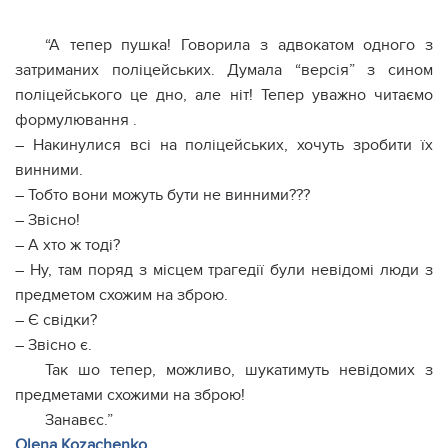
“А тепер пушка! Говорила з адвокатом одного з
затриманих поліцейських. Думала “версія” з сином
поліцейського це дно, але ніт! Тепер уважно читаємо
формулювання .
– Накинулися всі на поліцейських, хочуть зробити їх
винними.
– Тобто вони можуть бути не винними???
– Звісно!
– А хто ж тоді?
– Ну, там поряд з місцем трагедії були невідомі люди з
предметом схожим на зброю.
– Є свідки?
– Звісно є.
Так шо тепер, можливо, шукатимуть невідомих з
предметами схожими на зброю!
Занавєс.”
Olena Kozachenko