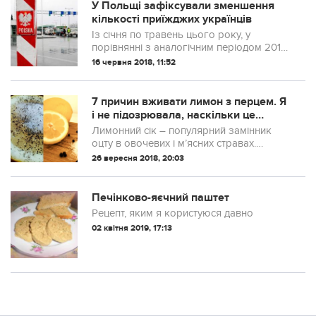
У Польщі зафіксували зменшення
кількості приїжджих українців
Із січня по травень цього року, у
порівнянні з аналогічним періодом 2017
року, спостерігається зниження
16 червня 2018, 11:52
інтенсивності руху громадян України на
українсько-польському кордоні на 10%.
7 причин вживати лимон з перцем. Я
і не підозрювала, наскільки це
корисно!
Лимонний сік – популярний замінник
оцту в овочевих і м’ясних стравах.
Погодьтеся, ароматна свіжа заправка з
26 вересня 2018, 20:03
приємною кислинкою набагато
корисніша і натуральніша.
Печінково-яєчний паштет
Рецепт, яким я користуюся давно
02 квітня 2019, 17:13