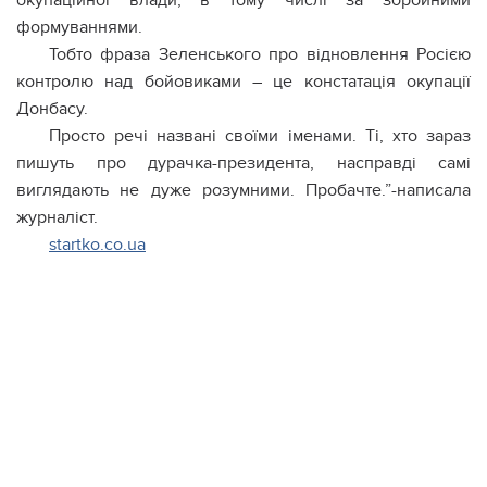
окупаційної влади, в тому числі за збройними
формуваннями.
Тобто фраза Зеленського про відновлення Росією
контролю над бойовиками – це констатація окупації
Донбасу.
Просто речі названі своїми іменами. Ті, хто зараз
пишуть про дурачка-президента, насправді самі
виглядають не дуже розумними. Пробачте.”-написала
журналіст.
startko.co.ua